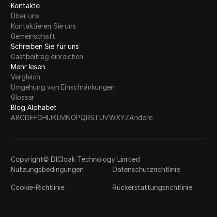
Kontakte
Über uns
Kontaktieren Sie uns
Gemeinschaft
Schreiben Sie für uns
Gastbeitrag einreichen
Mehr lesen
Vergleich
Umgehung von Einschränkungen
Glossar
Blog Alphabet
A
B
C
D
E
F
G
H
I
J
K
L
M
N
O
P
Q
R
S
T
U
V
W
X
Y
Z
Andere
Copyright© DICloak Technology Limited
Nutzungsbedingungen
Datenschutzrichtlinie
Cookie-Richtlinie
Rückerstattungsrichtlinie