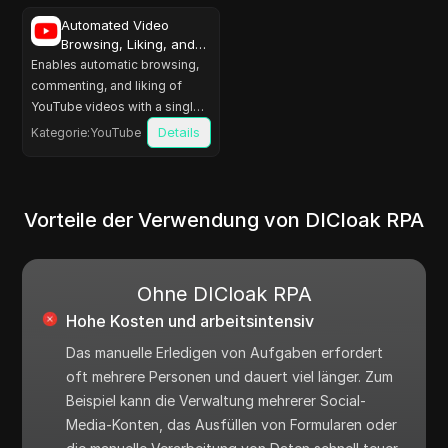
Automated Video
Browsing, Liking, and
Commenting in
Enables automatic browsing,
YouTube
commenting, and liking of
YouTube videos with a single
click, supports intelligent ad
Details
Kategorie
:
YouTube
skipping, and helps boost
efficient interaction and traffic.
Vorteile der Verwendung von DICloak RPA
Ohne DICloak RPA
Hohe Kosten und arbeitsintensiv
Das manuelle Erledigen von Aufgaben erfordert
oft mehrere Personen und dauert viel länger. Zum
Beispiel kann die Verwaltung mehrerer Social-
Media-Konten, das Ausfüllen von Formularen oder