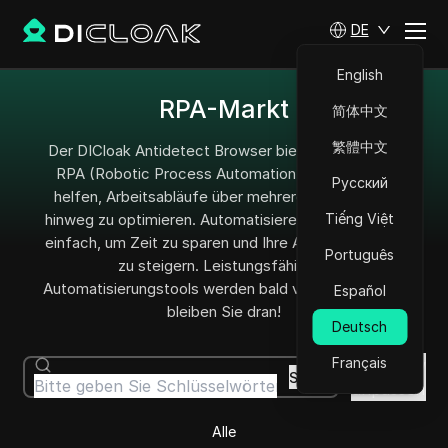
DE
English
RPA-Markt
简体中文
繁體中文
Der DICloak Antidetect Browser bietet kostenlose
RPA (Robotic Process Automation), um Ihnen zu
Русский
helfen, Arbeitsabläufe über mehrere Plattformen
hinweg zu optimieren. Automatisieren Sie Aufgaben
Tiếng Việt
einfach, um Zeit zu sparen und Ihre Arbeitseffizienz
Português
zu steigern. Leistungsfähigere
Automatisierungstools werden bald verfügbar sein –
Español
bleiben Sie dran!
Deutsch
Français
Workflow
Suche
anpassen
Alle