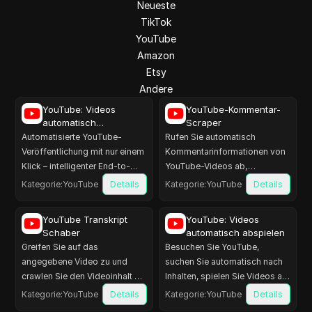
Neueste
TikTok
YouTube
Amazon
Etsy
Andere
YouTube: Videos
YouTube-Kommentar-
automatisch
Scraper
veröffentlichen
Automatisierte YouTube-
Rufen Sie automatisch
Veröffentlichung mit nur einem
Kommentarinformationen von
Klick – intelligenter End-to-
YouTube-Videos ab,
End-Workflow vom Upload
einschließlich Benutzername,
Details
Details
Kategorie
:
YouTube
Kategorie
:
YouTube
bis zur Veröffentlichung, der
Kommentarinhalt und Anzahl
die betriebliche Effizienz
der Likes.
YouTube Transkript
YouTube: Videos
erheblich steigert.
Schaber
automatisch abspielen
Greifen Sie auf das
Besuchen Sie YouTube,
angegebene Video zu und
suchen Sie automatisch nach
crawlen Sie den Videoinhalt als
Inhalten, spielen Sie Videos ab
Text.
und liken Sie Kommentare.
Details
Details
Kategorie
:
YouTube
Kategorie
:
YouTube