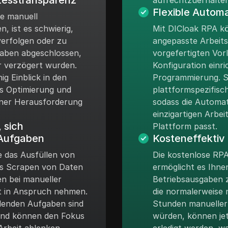
esstransparenz
aufrechtzuerhalten
Flexible Automa
e manuell
, ist es schwierig,
Mit DICloak RPA k
verfolgen oder zu
angepasste Arbeits
aben abgeschlossen,
vorgefertigten Vor
r verzögert wurden.
Konfiguration einr
g Einblick in den
Programmierung. S
s Optimierung und
plattformspezifisc
ner Herausforderung
sodass die Automa
einzigartigen Arbei
 sich
Plattform passt.
Aufgaben
Kosteneffektiv
e das Ausfüllen von
Die kostenlose RP
as Scrapen von Daten
ermöglicht es Ihne
n bei manueller
Betriebsausgaben 
it in Anspruch nehmen.
die normalerweise
olenden Aufgaben sind
Stunden manueller 
nd können den Fokus
würden, können je