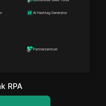
or
AI Hashtag Generator
Automatically Searching
and Watching YouTube
Live Stream
cally search for keywords, find
Partnerzentrum
ive stream, watch and randomly
 to and like it.
Details
ie
:
Neueste
ak RPA