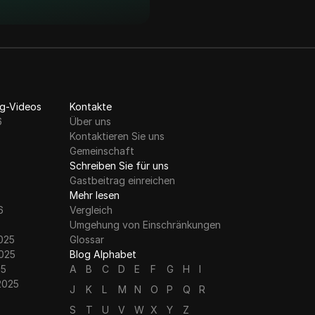
g-Videos
Kontakte
6
Über uns
Kontaktieren Sie uns
Gemeinschaft
Schreiben Sie für uns
Gastbeitrag einreichen
Mehr lesen
6
Vergleich
Umgehung von Einschränkungen
025
Glossar
025
Blog Alphabet
25
A
B
C
D
E
F
G
H
I
2025
J
K
L
M
N
O
P
Q
R
S
T
U
V
W
X
Y
Z