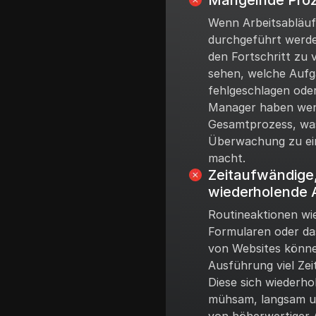
Mangelnde Proz
Wenn Arbeitsabläuf
durchgeführt werden
den Fortschritt zu 
sehen, welche Aufg
fehlgeschlagen ode
Manager haben weni
Gesamtprozess, wa
Überwachung zu ei
macht.
Zeitaufwändige,
wiederholende 
Routineaktionen wi
Formularen oder d
von Websites könne
Ausführung viel Ze
Diese sich wiederh
mühsam, langsam u