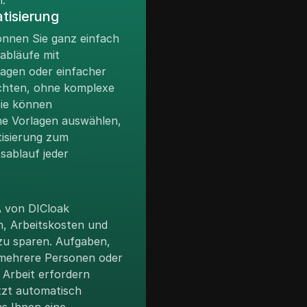
.
tisierung
önnen Sie ganz einfach
abläufe mit
lagen oder einfacher
ichten, ohne komplexe
ie können
he Vorlagen auswählen,
tisierung zum
tsablauf jeder
A von DICloak
n, Arbeitskosten und
zu sparen. Aufgaben,
 mehrere Personen oder
Arbeit erfordern
tzt automatisch