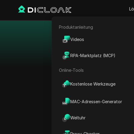
Lö
Produktanleitung
E-Commerce
Videos
Affiliate-Marketing
Der DICloak Antid
RPA-Marktplatz (MCP)
Web-Scraping
Ihnen zu hel
Online-Tools
Automatisieren Sie 
Leistungsfähiger
Kostenlose Werkzeuge
MAC-Adressen-Generator
Weltuhr
Proxy-Checker