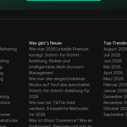
Was gibt's Neues
Top-Trendin
Marketing
Wie man 2026 LinkedIn Premium
August 202
kündigt: Schritt-für-Schritt-
Juli 2026
eting
Anleitung, Risiken und
Juni 2026
ng
intelligenteres Multi-Account-
Mai 2026
ng
Management
April 2026
ng
Wie man den eingeschränkten
März 2026
Modus auf YouTube ausschaltet:
Februar 202
g
Schritt-für-Schritt-Anleitung für
Januar 2026
eting
2026
Dezember 2
sphäre
Wie man mit TikTok Geld
November 2
verdient: 9 bewährte Methoden
Oktober 20
rowser
für 2026
September 
erabdrücke
Was ist Ghost Commerce? Wie es
rage
funktioniert, Beispiele und was es