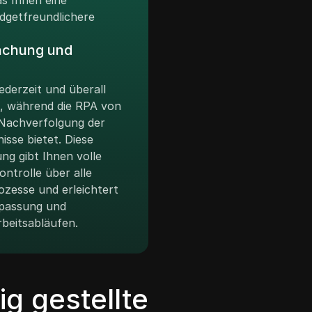
as Ihnen eine
udgetfreundlichere
achung und
derzeit und überall
, während die RPA von
 Nachverfolgung der
sse bietet. Diese
g gibt Ihnen volle
ntrolle über alle
ozesse und erleichtert
npassung und
beitsabläufen.
ig gestellte