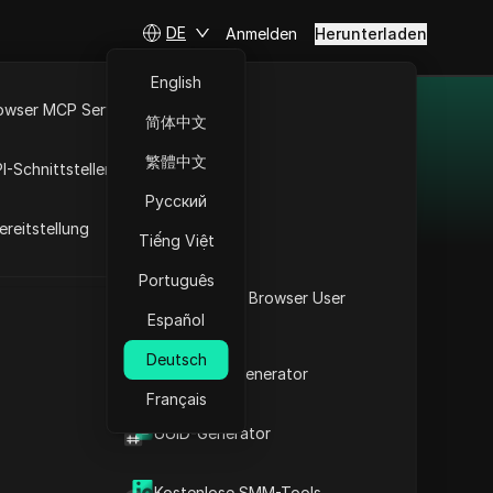
DE
Anmelden
Herunterladen
English
owser MCP Server
简体中文
RPA-Markt
繁體中文
I-Schnittstellen
ss Automation), um
Русский
reitstellung
u optimieren.
Tiếng Việt
fizienz zu steigern.
Português
bleiben Sie dran!
Was ist mein Browser User
Español
Agent
Deutsch
flow anpassen
2FA-Code-Generator
Français
t
UUID-Generator
Kostenlose SMM-Tools