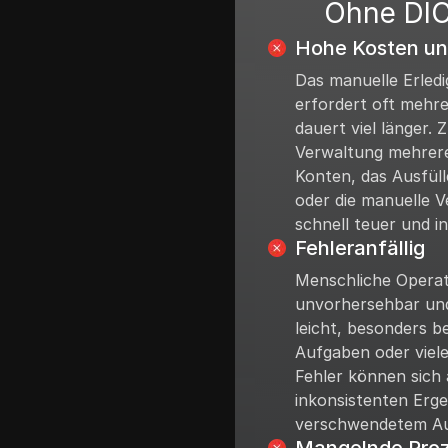
Ohne DIC
Hohe Kosten und
Das manuelle Erled
erfordert oft mehr
dauert viel länger. 
Verwaltung mehrere
Konten, das Ausfül
oder die manuelle 
schnell teuer und in
Fehleranfällig
Menschliche Operat
unvorhersehbar und
leicht, besonders b
Aufgaben oder viele
Fehler können sich
inkonsistenten Erg
verschwendetem Au