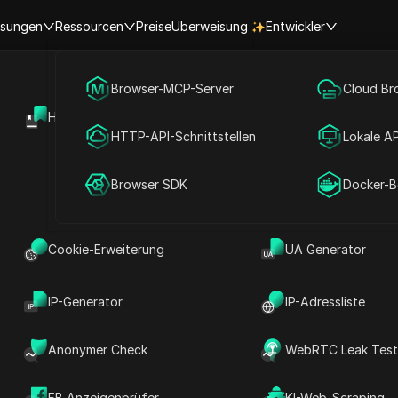
sungen
Ressourcen
Preise
Überweisung
Entwickler
Social Media Marketing
Browser-MCP-Server
Cloud Br
RPA-Markt
Hilfezentrum
Offene API
Werbung
HTTP-API-Schnittstellen
Lokale AP
etect Browser bietet kostenlose RPA (Robotic Proce
Konto teilen
Browser SDK
Docker-Be
fen, Arbeitsabläufe über mehrere Plattformen hinweg z
Aufgaben einfach, um Zeit zu sparen und Ihre Arbeitsef
e Automatisierungstools werden bald verfügbar sein – 
Cookie-Erweiterung
UA Generator
Work
Suche
IP-Generator
IP-Adressliste
Alle
Anonymer Check
WebRTC Leak Tes
Neueste
TikTok
FB Anzeigenprüfer
KI-Web-Scraping