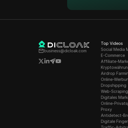
Top Videos
Social Media 
business@dicloak.com
E-Commerce
Affiliate-Mark
Kryptowähru
Airdrop Farmi
Online-Werbu
Dropshipping
Web-Scrapin
Digitales Mark
Online-Privat
Proxy
Antidetect-B
Digitale Fing
Traffic-Arbit