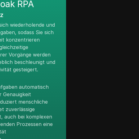
loak RPA
nz
sich wiederholende und
gaben, sodass Sie sich
eit konzentrieren
leichzeitige
rer Vorgänge werden
eblich beschleunigt und
ität gesteigert.
ufgaben automatisch
r Genauigkeit
eduziert menschliche
et zuverlässige
ft, auch bei komplexen
lenden Prozessen eine
tät