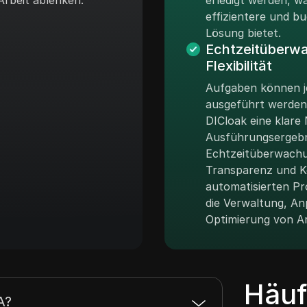
Arbeit ablenken.
erledigt werden, w
effizientere und b
Lösung bietet.
Echtzeitüberw
Flexibilität
Aufgaben können je
ausgeführt werden
DICloak eine klare
Ausführungsergebni
Echtzeitüberwachun
Transparenz und Ko
automatisierten Pr
die Verwaltung, A
Optimierung von Ar
Häuf
A?