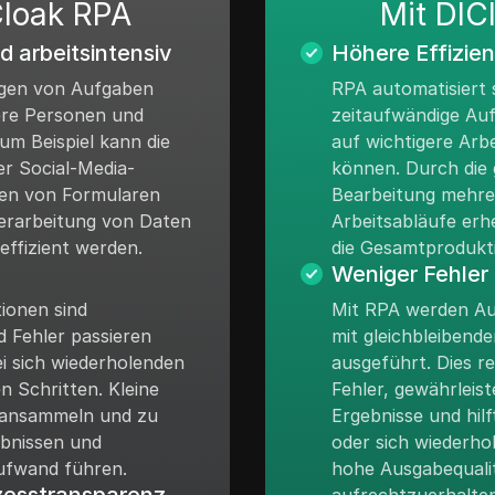
loak RPA
Mit DIC
 arbeitsintensiv
Höhere Effizie
igen von Aufgaben
RPA automatisiert 
ere Personen und
zeitaufwändige Auf
Zum Beispiel kann die
auf wichtigere Arb
r Social-Media-
können. Durch die g
len von Formularen
Bearbeitung mehre
Verarbeitung von Daten
Arbeitsabläufe erh
effizient werden.
die Gesamtproduktiv
Weniger Fehler
ionen sind
Mit RPA werden A
 Fehler passieren
mit gleichbleibende
ei sich wiederholenden
ausgeführt. Dies r
n Schritten. Kleine
Fehler, gewährleist
 ansammeln und zu
Ergebnisse und hil
ebnissen und
oder sich wiederho
fwand führen.
hohe Ausgabequali