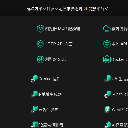
解決方案
資源
定價
推廣返現
開放平台
跨境電商
瀏覽器 MCP 服務端
海外社媒營銷
雲端瀏覽器
幫助中心
帳號共享
有效的 ProxyLite 優惠券和優惠碼
聯盟營銷
HTTP API 介面
廣告投放
本地 API
RPA 市場（MCP）
擴展市場
網絡爬蟲
瀏覽器 SDK
帳號共享
Docker
e 折扣
Cookie 插件
UA 生成
IP地址生成器
IP 地址
匿名性檢查
WebRT
FB廣告偵測器
AI網頁
據中心 IP 位址為特色的高級代理服務。ProxyLite 以其卓