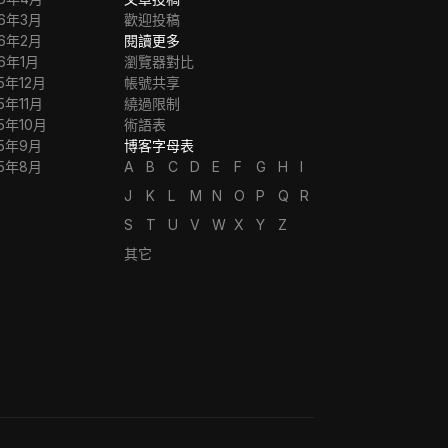
26年3月
歡迎投稿
26年2月
閱讀更多
26年1月
瀏覽器對比
5年12月
帳號共享
5年11月
繞過限制
5年10月
術語表
25年9月
博客字母表
25年8月
A
B
C
D
E
F
G
H
I
J
K
L
M
N
O
P
Q
R
S
T
U
V
W
X
Y
Z
其它