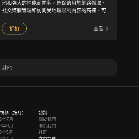
池和強大的性能而聞名，確保適用於網路抓取、
億個
社交媒體管理和訪問受地理限制內容的高速、可
全，
靠連接。該服務支援 HTTP、HTTPS 和
限制
SOCKS5 協定，提供靈活的定價計劃，並與多種
SO
折扣
查看
10
工具無縫整合。他們專業的客戶支援和道德採購
和應
實踐使其成為企業和個人的首選。
泛的
和使
券
,
其他
視頻（按月）
諮詢
26年7月
關於我們
26年6月
聯系我們
26年5月
社群
26年4月
文章投稿