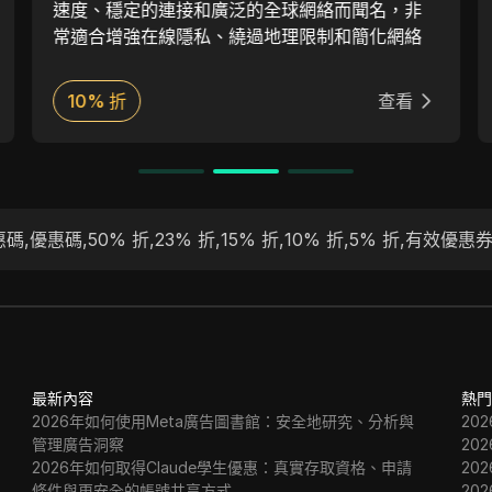
速度、穩定的連接和廣泛的全球網絡而聞名，非
常適合增強在線隱私、繞過地理限制和簡化網絡
抓取活動。Plain Proxies 在設計時考慮到了用戶
滿意度，提供友好的使用介面和強大的安全措
10% 折
查看
施，確保無縫且安全的瀏覽體驗。無論是個人還
是企業使用，Plain Proxies 多樣化的 IP 池和卓
越的客戶支援使其成為代理服務市場上值得信賴
的選擇。
惠碼
,
優惠碼
,
50% 折
,
23% 折
,
15% 折
,
10% 折
,
5% 折
,
有效優惠
最新內容
熱門
2026年如何使用Meta廣告圖書館：安全地研究、分析與
20
管理廣告洞察
20
2026年如何取得Claude學生優惠：真實存取資格、申請
20
條件與更安全的帳號共享方式
20