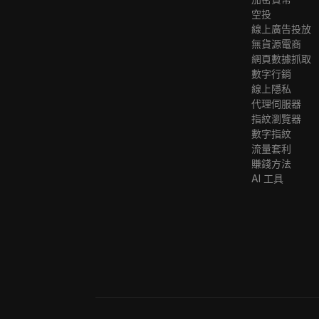
空投
線上廣告投放
無貨源電商
網頁數據抓取
數字行銷
線上隱私
代理伺服器
指紋瀏覽器
數字指紋
流量套利
賺錢方法
AI 工具