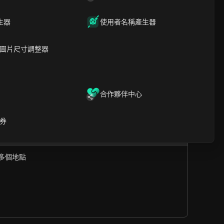
提供友好的使用者介面和強大的安全功能，確保無縫且
擇。
生器
使用者名稱產生器
圖片尺寸調整器
合作夥伴中心
造訪官網
券
0 多個地點