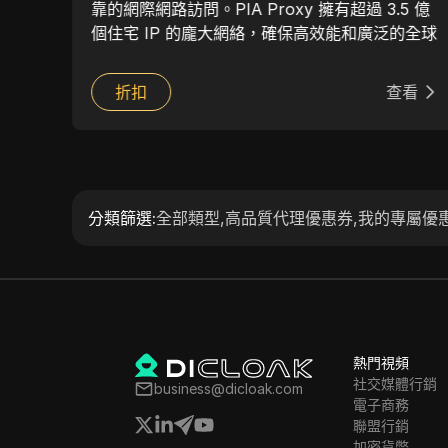
s，覆
靠的網際網路訪問。PIA Proxy 擁有超過 3.5 億
個住宅 IP 的龐大網絡，確保高效能和廣泛的全球
覆蓋，使其適用於各種線上任務，例如網路爬
蟲、市場研究和訪問地理限制內容。該服務支援
看
折扣
查看
HTTP(S) 和 Socks5 協定，確保靈活性並與多種
工具和應用程式無縫整合。PIA Proxy 致力於遵
循道德實踐和數據保護法規。
分類篩選
:
全部類型
,
高品質代理優惠券
,
我的專屬優
熱門視頻
社交媒體行銷
business@dicloak.com
電子商務
聯盟行銷
加密貨幣