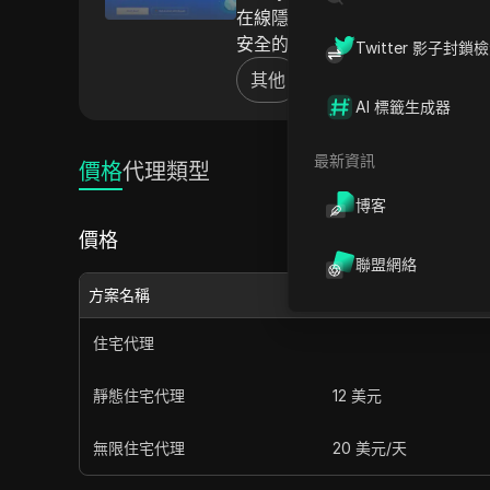
在線隱私、繞過地理限制和優化網
安全的瀏覽體驗。ProxyLit
Twitter 影子封鎖
其他
AI 標籤生成器
最新資訊
價格
代理類型
博客
價格
聯盟網絡
方案名稱
月費價格
住宅代理
靜態住宅代理
12 美元
無限住宅代理
20 美元/天