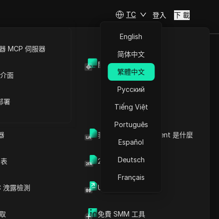
TC
登入
下 載
English
 MCP 伺服器
简体中文
開放API
繁體中文
 介面
Русский
 部署
Tiếng Việt
Português
器
我的瀏覽器 User Agent 是什麼
即將推出
Español
Deutsch
列表
2FA验证码生成器
Français
C 洩露檢測
UUID 產生器
造訪官網
爬取
免費 SMM 工具
越的速度、可靠的連接和廣泛的全球覆蓋範圍而聞名，是增強