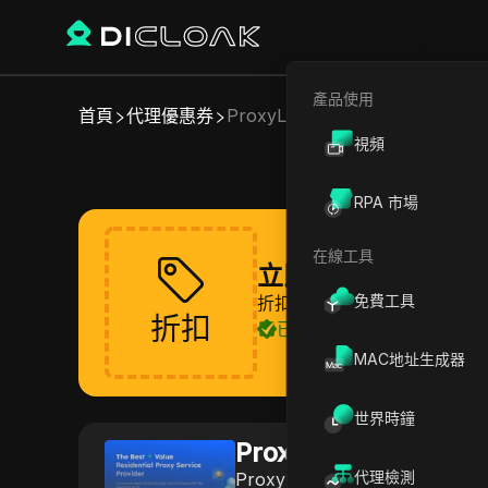
產品使用
首頁
代理優惠券
ProxyLite
視頻
RPA 市場
在線工具
立即領取 ProxyLit
免費工具
折扣即將推出，請耐心等待
折扣
已驗證
MAC地址生成器
世界時鐘
ProxyLite
代理檢測
ProxyLite 提供以住宅和數