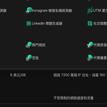
路抓取活動的理想選擇。ProxyLite 致力於用戶滿意度，
e 多樣化的 IP 池和專業的客戶支援使其成為代理服務行業的領先選
檢測器
Instagram 帳號名稱檢測器
UTM 產
LinkedIn 標題生成器
社交媒體
熱門視訊
代理資源
空投
代理優惠
每 GB 價格
特點
8 美元/GB
超過 7200 萬個 IP 位址，涵蓋 19
不受限制的網路速度和流量