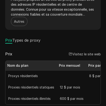
des adresses IP résidentielles et de centre de
données. Connue pour sa vitesse exceptionnelle, ses
connexions fiables et sa couverture mondiale
étendue, ProxyLite est idéale pour améliorer la
Autres
confidentialité en ligne, contourner les restrictions
géographiques et optimiser les activités de web
scraping. Avec un engagement envers la satisfaction
des utilisateurs, ProxyLite offre une plateforme
Prix
Types de proxy
conviviale et des fonctionnalités de sécurité
robustes, garantissant une expérience de navigation
Prix
Visitez le site web
fluide et sécurisée. Le large éventail d'adresses IP de
ProxyLite et son support client dédié en font un
choix de premier plan dans l'industrie des services de
Nom du plan
Prix mensuel
Prix par G
proxy.
Proxys résidentiels
8 $ par G
Proxies résidentiels statiques
12 $ par mois
Proxies résidentiels illimités
600 $ par mois