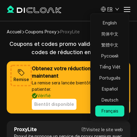
FR
English
Accueil
Coupons Proxy
ProxyLite
简体中文
Coupons et codes promo valides ProxyLite &
繁體中文
codes de réduction en 2025
Русский
Tiếng Việt
Obtenez votre réduction de ProxyLite
maintenant
Português
Remise
La remise sera lancée bientôt, veuillez
Español
patienter.
Vérifié
Deutsch
Bientôt disponible
Français
ProxyLite
Visitez le site web
ProxyLite propose un service de proxy premium avec