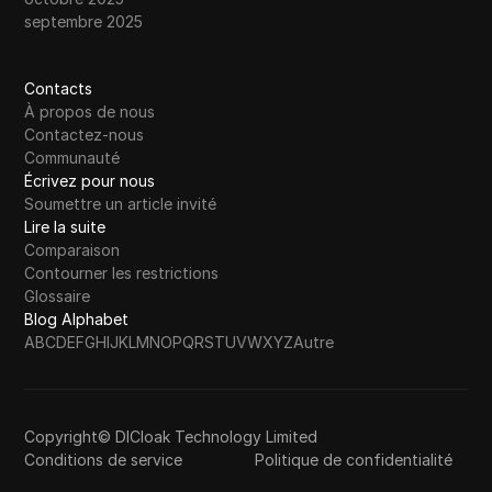
septembre 2025
Contacts
À propos de nous
Contactez-nous
Communauté
Écrivez pour nous
Soumettre un article invité
Lire la suite
Comparaison
Contourner les restrictions
Glossaire
Blog Alphabet
A
B
C
D
E
F
G
H
I
J
K
L
M
N
O
P
Q
R
S
T
U
V
W
X
Y
Z
Autre
Copyright© DICloak Technology Limited
Conditions de service
Politique de confidentialité