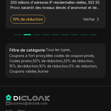
200 millions d'adresses IP résidentielles réelles, 922 S5
Proxy garantit des niveaux élevés d'anonymat et de
sécurité réseau, ce qui le rend idéal pour des activités
telles que le web scraping, la recherche de marché et
10% de réduction
Vérifier
l'accès à du contenu géo-restreint. Le service prend
en charge les protocoles HTTP(S) et SOCKS5, offrant
flexibilité et facilité d'intégration avec divers outils et
applications. Reconnu pour sa fiabilité et son vaste
pool d'IP, 922 S5 Proxy sert une clientèle mondiale
avec des performances robustes et des
Filtre de catégorie
:
Tous les types
,
fonctionnalités conviviales.
Coupons à fort proxy
,
Mes codes de coupon privés
,
Codes promo
,
50% de réduction
,
23% de réduction
,
15% de réduction
,
10% de réduction
,
5% de réduction
,
Coupons valides
,
Autres
business@dicloak.com