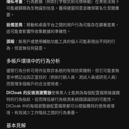
隱私考量
：行為數據（例如打字模式和光標移動）在某些法規下
可能被歸類為生物識別信息。獲得適當同意並確保匿名化至關重
要。
設備差異
：移動和桌面平台之間的用戶行為可能存在顯著差異，
這可能會影響所收集數據的準確性。
誤報
：新用戶或使用輔助功能工具的個人可能表現出不同的行
為，但並無任何惡意。
多帳戶環境中的行為分析
儘管行為分析可用作反欺詐系統的有效防禦機制，但它可能會無
意中標記出因正當目的（例如行銷人員、測試人員或研究人員）
而管理多個帳戶的合法使用者。
DICloak 的反檢測瀏覽器
使專業人士能夠為每個配置檔案維護獨
特的行為指紋，從而降低被行為檢測系統錯誤識別的可能性。
DICloak 中的每個瀏覽器配置檔案都可以模擬獨特的使用者環
境，有效減少工作階段之間的行為重疊。
基本見解