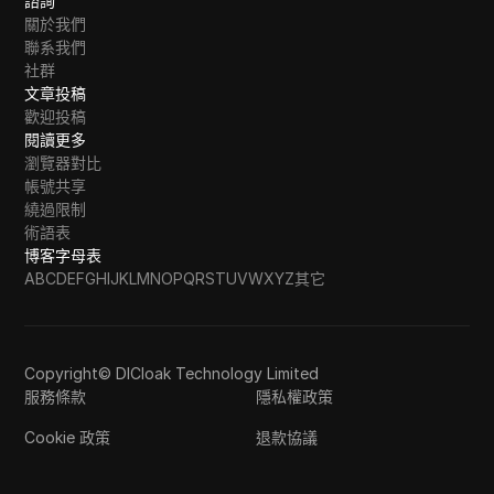
諮詢
關於我們
聯系我們
社群
文章投稿
歡迎投稿
閱讀更多
瀏覽器對比
帳號共享
繞過限制
術語表
博客字母表
A
B
C
D
E
F
G
H
I
J
K
L
M
N
O
P
Q
R
S
T
U
V
W
X
Y
Z
其它
Copyright© DICloak Technology Limited
服務條款
隱私權政策
Cookie 政策
退款協議