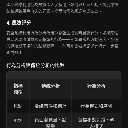
產品團隊利用行為數據深入了解用戶如何與介面互動，識別摩擦
點和導致用戶流失的元素，從而無需依賴調查或訪談。
4. 風險評分
安全系統利用行為分析為用戶會話生成實時風險評分。如果某個
會話表現出偏離既定基準的行為——例如異常的滾動速度、加速
的導航或不規則的點擊間隔——則可能會被標記以進行進一步審
查或阻止。
行為分析與傳統分析的比較
指標
傳統分析
行為分析
類型
焦點
彙總事件和總計
行為模式和序列
示例
頁面瀏覽量、點
鼠標移動追蹤、輸
擊量
入模式