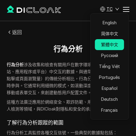
TC
English
返回
简体中文
繁體中文
行為分析
Русский
行為分析
涉及收集和檢查有關用戶在數字環境（如瀏覽器、網
Tiếng Việt
站、應用程序或平台）中交互的數據。與通常跟蹤靜態事件（如
Português
點擊或頁面瀏覽量）的傳統分析相比，行為分析強調用戶
如何
實
時參與。它通常利用細微的模式，如滾動深度、點擊頻率、鼠標
Español
移動或表單交互，來創建動態用戶配置文件。
Deutsch
這種方法廣泛應用於網絡安全、欺詐防範、用戶體驗設計和機器
人檢測等領域，與DICloak對隱私和安全的承諾一致。
Français
了解行為分析跟蹤的範圍
行為分析工具監控各種交互信號。一些典型的數據點包括：