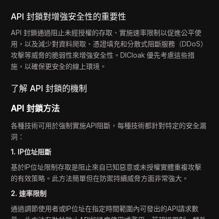
API 封鎖對增強安全性的重要性
API 封鎖通過阻止未經授權的存取、實施速率限制以促進公平使
用，以及減少對資料爬取、憑證填充和分散式阻斷服務（DDoS）
攻擊等威脅的脆弱性來增強安全性。DICloak 優先考慮這些措
施，以確保更安全的線上環境。
了解 API 封鎖的機制
API 封鎖方法
各種技術可用於強制實施API阻斷，每種技術都針對特定的安全漏
洞：
1. IP位址阻斷
基於IP位址限制存取是阻止來自已知惡意或未授權實體重複攻擊
的有效策略。此方法簡單但在防禦持續威脅方面非常強大。
2. 速率限制
通過調節使用者或IP位址在指定時間範圍內可發出的API請求數