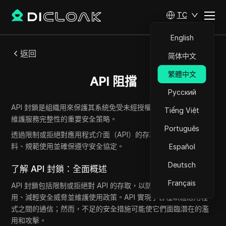
TC
English
返回
简体中文
繁體中文
API 阻擋
Русский
API 封鎖是組織用來保護其系統免受未經授權存取、防止濫用並
Tiếng Việt
維護服務完整性的重要安全策略。
Português
透過限制或拒絕對應用程式介面（API）的存取，可以保護敏感資
料、規範使用並確保遵守安全協定。
Español
Deutsch
了解 API 封鎖：全面概述
Français
API 封鎖包括限制或拒絕對 API 的存取，以防止未經授權的使
用、減輕安全威脅並維護使用政策。API 實現了各種軟體應用程
式之間的通信；然而，不足的安全措施可能使它們面臨潛在的濫
用和攻擊。