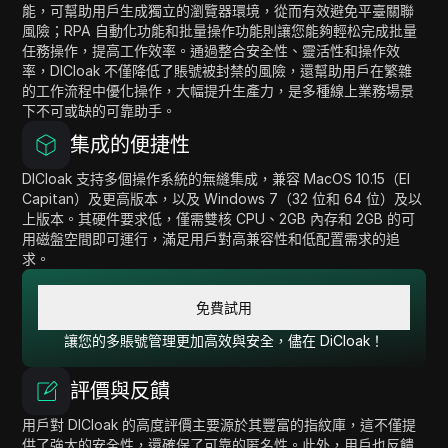
能，可幫助用戶生成獨立的瀏覽器環境，從而有效避免平臺關聯
風險；RPA 自動化功能和批量操作功能則讓您能夠輕松完成批量
任務操作，提高工作效率。通過整合安全性、靈活性和操作效
率，DICloak 不僅降低了賬號被封禁的風險，還幫助用戶在繁雜
的工作流程中優化操作，大幅提升生產力，是多種線上業務場景
下不可或缺的可靠助手。
集成的便捷性
DICloak 支持多個操作系統的無縫集成，兼容 MacOS 10.15（El
Capitan）及更高版本，以及 Windows 7（32 位和 64 位）及以
上版本。其硬件要求低，僅需雙核 CPU、2GB 內存和 2GB 的可
用磁盤空間即可運行，滿足用戶對高兼容性和低配置需求的追
求。
免費試用
讓您的多賬號管理更加高效與安全，儘在 DiCloak！
評價與反饋
用戶對 DICloak 的高度評價主要源於其豐富的指紋庫，這不僅提
供了強大的安全性，還確保了可靠的匿名性。此外，用戶也反饋