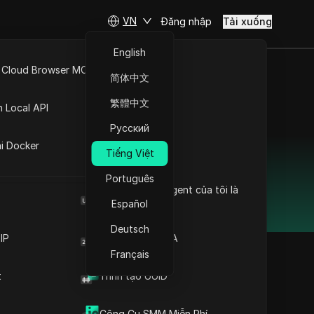
VN
Đăng nhập
Tải xuống
English
 Cloud Browser MCP
简体中文
 tin cậy và
API Mở
繁體中文
n Local API
Русский
ng
ai Docker
Tiếng Việt
ễ dàng quản lý nhiều tài
t ổn định mà không gặp sự
Português
Browser User Agent của tôi là
gì
Español
Deutsch
IP
Trình tạo mã 2FA
Français
t
Trình tạo UUID
Công Cụ SMM Miễn Phí