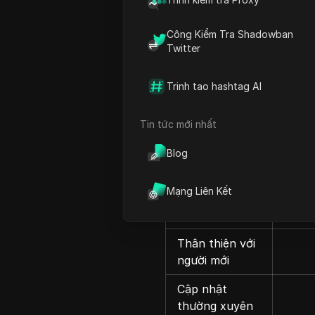
Tổng quan
Công Kiểm Tra Shadowban
Twitter
Gói miễn phí
Trinh tao hashtag AI
Dùng thử miễn
Tin tức mới nhất
phí gói trả phí
Blog
Nhiều tính
năng
Mạng Liên Kết
Dễ sử dụng
Thân thiện với
người mới
Cập nhật
thường xuyên