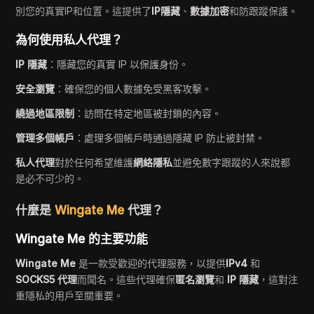
別您的真實IP和位置。這提供了
IP隱藏
、
數據加密
和防跟蹤保護。
為何使用私人代理？
IP 隱藏
：隱藏您的真實 IP 以保護身份。
安全瀏覽
：確保您的個人數據免受黑客攻擊。
繞過地區限制
：訪問在特定地區被封鎖的內容。
管理多個帳戶
：處理多個帳戶時通過隱藏 IP 防止被封禁。
私人代理
對於任何希望維護
網絡隱私
並避免數字跟蹤的人來說都
是必不可少的。
什麼是
Wingate Me
代理？
Wingate Me 的主要功能
Wingate Me
是一款受歡迎的代理服務，以提供
IPv4
和
SOCKS5 代理
而聞名。這些代理確保
匿名瀏覽
和
IP 隱藏
，這對注
重隱私的用戶至關重要。