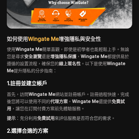
如何使用
Wingate Me
增強隱私與安全性
使用
Wingate Me
簡單直觀，即使是初學者也能輕鬆上手。無論
您是尋求
安全瀏覽
還是
增強隱私保護
，
Wingate Me
都提供易於
遵循的設置流程，確保您的
線上匿名性
。以下是使用
Wingate
Me
提升隱私的分步指南：
1.註冊並建立帳戶
首先，訪問
Wingate Me
網站並註冊帳戶。註冊過程快速，完成
後您將可以使用不同的
代理方案
。
Wingate Me
還提供
免費試
用
，讓您在訂閱付費方案前先體驗服務。
提示
：充分利用
免費試用
來評估服務是否符合您的需求。
2.選擇合適的方案