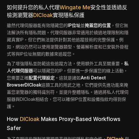
如何提升您的私人代理
Wingate Me
安全性並透過反
檢測瀏覽器
DICloak
實現隱私保護
雖然代理伺服器能有效隱藏您的
IP位址
並
掩蓋您的位置
，但它無
法解決所有隱私問題。代理伺服器非常適用於繞過地理限制和隱
藏真實IP，但它們無法提供針對其他追蹤技術的完整保護。例
如，網站仍然可以使用瀏覽器類型、螢幕解析度和已安裝外掛程
式等與IP位址無關的數據來追蹤您。
為了增強隱私並防範這些追蹤方法，使用額外工具至關重要。
私
人代理伺服器
可以隱藏您的IP，但要進一步保護您的線上活動，
您需要正確
配置代理設定
。這就是諸如
Anti Detect
BrowserDICloak
這類工具的用武之地，它們提供先進功能來掩
蓋您瀏覽器的獨特識別符，並提升整體隱私。通過將私人代理伺
服器與DICloak相結合，您可以確保IP位置和設備指紋均得到保
護。
How
DICloak
Makes Proxy-Based Workflows
Safer
為了克服這些限制並實現最高級別的隱私和安全性，
DICloak
與