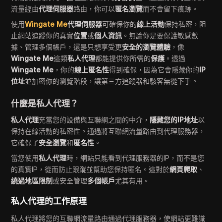
流量經由
代理伺服器
路由，你可以
匿名瀏覽
而不會留下痕跡。
使用
Wingate Me
代理伺服器
可確保你的
線上活動
保持私密，阻
止網站追蹤你的真實
位置
或
個人資訊
。無論你是要保護敏感數
據、管理多個帳戶，還是只想享受更
安全的瀏覽體驗
，像
Wingate Me
這類
私人代理
都能提供你所需的
保護
。透過
Wingate Me
，你的
線上匿名性
得到確保，因為它會隱藏你的
IP
位址
並加密你的瀏覽階段，讓第三方追蹤器和駭客無從下手。
什麼是私人代理？
私人代理
充當您的設備與互聯網之間的中介，
隱藏您的IP地址
以
保持在線活動的私密性。通過將互聯網流量路由到代理服務器，
它確保了
安全瀏覽
和
匿名性
。
當您使用
私人代理
時，網站只能看到代理服務器的IP，而不是您
的真實IP，從而防止跟蹤並幫助您保持匿名。這對於
網頁爬取
、
繞過地區限制
或安全管理
多個帳戶
尤其有用。
私人代理的工作原理
私人代理將您的互聯網流量路由通過代理服務器，使網站更難識