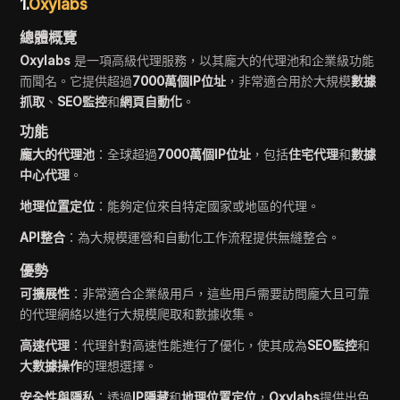
1.
Oxylabs
總體概覽
Oxylabs
是一項高級代理服務，以其龐大的代理池和企業級功能
而聞名。它提供超過
7000萬個IP位址
，非常適合用於大規模
數據
抓取
、
SEO監控
和
網頁自動化
。
功能
龐大的代理池
：全球超過
7000萬個IP位址
，包括
住宅代理
和
數據
中心代理
。
地理位置定位
：能夠定位來自特定國家或地區的代理。
API整合
：為大規模運營和自動化工作流程提供無縫整合。
優勢
可擴展性
：非常適合企業級用戶，這些用戶需要訪問龐大且可靠
的代理網絡以進行大規模爬取和數據收集。
高速代理
：代理針對高速性能進行了優化，使其成為
SEO監控
和
大數據操作
的理想選擇。
安全性與隱私
：透過
IP隱藏
和
地理位置定位
，
Oxylabs
提供出色