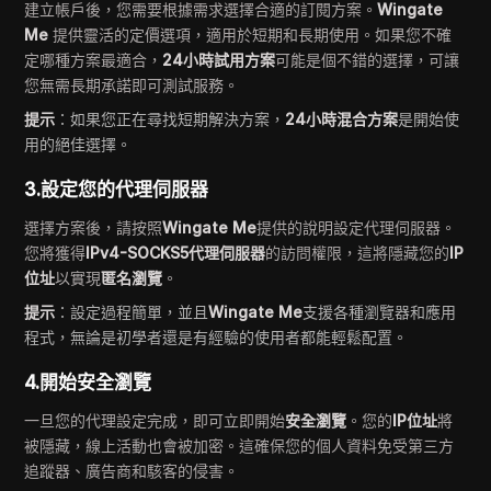
建立帳戶後，您需要根據需求選擇合適的訂閱方案。
Wingate
Me
提供靈活的定價選項，適用於短期和長期使用。如果您不確
定哪種方案最適合，
24小時試用方案
可能是個不錯的選擇，可讓
您無需長期承諾即可測試服務。
提示
：如果您正在尋找短期解決方案，
24小時混合方案
是開始使
用的絕佳選擇。
3.設定您的代理伺服器
選擇方案後，請按照
Wingate Me
提供的說明設定代理伺服器。
您將獲得
IPv4-SOCKS5代理伺服器
的訪問權限，這將隱藏您的
IP
位址
以實現
匿名瀏覽
。
提示
：設定過程簡單，並且
Wingate Me
支援各種瀏覽器和應用
程式，無論是初學者還是有經驗的使用者都能輕鬆配置。
4.開始安全瀏覽
一旦您的代理設定完成，即可立即開始
安全瀏覽
。您的
IP位址
將
被隱藏，線上活動也會被加密。這確保您的個人資料免受第三方
追蹤器、廣告商和駭客的侵害。