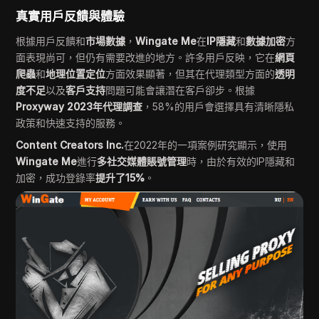
真實用戶反饋與體驗
根據用戶反饋和
市場數據
，
Wingate Me
在
IP隱藏
和
數據加密
方
面表現尚可，但仍有需要改進的地方。許多用戶反映，它在
網頁
爬蟲
和
地理位置定位
方面效果顯著，但其在代理類型方面的
透明
度不足
以及
客戶支持
問題可能會讓潛在客戶卻步。根據
Proxyway 2023年代理調查
，58%的用戶會選擇具有清晰隱私
政策和快速支持的服務。
Content Creators Inc.
在2022年的一項案例研究顯示，使用
Wingate Me
進行
多社交媒體賬號管理
時，由於有效的IP隱藏和
加密，成功登錄率
提升了15%
。