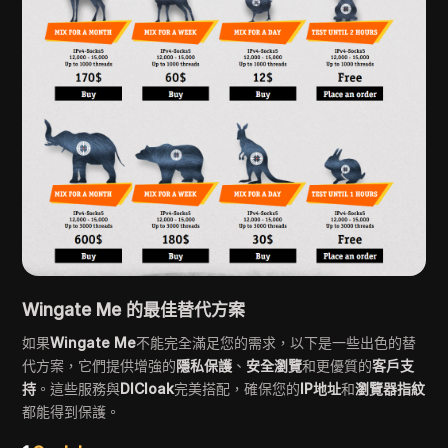
Wingate Me 的最佳替代方案
如果
Wingate Me
不能完全滿足您的需求，以下是一些出色的替
代方案，它們提供增強的
隱私保護
、
安全瀏覽
和更優質的
客戶支
持
。這些服務與
DICloak
完美搭配，確保您的
IP地址
和
瀏覽器指紋
都能得到保護。