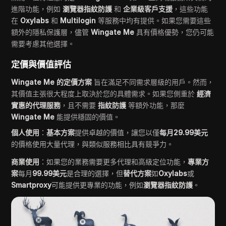
進階功能，例如
瀏覽器指紋防護
和
企業級客戶支援
，這些功能
在
Oxylabs
和
Multilogin
等服務中均有提供。如果您需要這些
額外的隱私保護層，儘管
Wingate Me
具有價格優勢，您仍可能
需要考慮其他選擇。
定價與價值評估
Wingate Me 的定價方案
旨在滿足不同需求層級的用戶。然而，
其價值主張很大程度上取決於您的具體需求。如果您側重於
經濟
實惠的代理服務
，且不需要
指紋防護
等額外功能，那麼
Wingate Me
能提供穩固的價值。
個人使用
：
基本方案
提供卓越的價值，讓您以僅
每月29.99美元
的價格使用大量代理，與類似服務相比具有競爭力。
商業使用
：如果您的業務需要更多代理和高級定位功能，
專業方
案
每月
99.99美元
是合理的選擇，但
替代方案
如
Oxylabs
或
Smartproxy
可能提供更專業的功能，例如
瀏覽器指紋防護
。