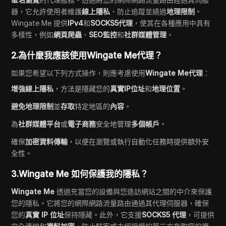
器，它允許使用者維護
線上隱私
、防止追蹤並繞過
地理限制
。
Wingate Me 提供
IPv4
和
SOCKS5代理
，使其在各種應用中具有
多樣性，例如
網頁爬蟲
、
SEO監控
和
社群媒體管理
。
2.為什麼我應該使用Wingate Me代理？
如果您希望以下列方式操作，則應考慮使用
Wingate Me代理
：
增強線上隱私
，方法是隱藏您的
真實IP位址
和
地理位置
。
避免地理限制
並
存取
特定地區的
內容
。
為
社群媒體平台
或
電子商務
安全地管理
多個帳戶
。
確保
加密資料傳輸
，以便在瀏覽或執行自動化任務時提供額外安
全性。
3.Wingate Me 如何保護我的隱私？
Wingate Me
透過充當您的設備與您造訪網站之間的中介來保護
您的隱私。它將您的網際網路流量路由通過其代理伺服器，確保
您的
真實 IP 位址
保持隱藏。此外，它支援
SOCKS5 代理
，可提供