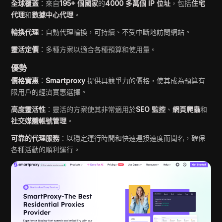
全球覆蓋
：來自
195+ 個國家
的
4000 多萬個 IP 位址
，包括
住宅
代理
和
數據中心代理
。
輪換代理
：自動代理輪換，可持續、不受中斷地訪問網站。
靈活定價
：多種方案以適合各種預算和使用量。
優勢
價格實惠
：
Smartproxy
提供具競爭力的價格，使其成為預算有
限用戶的經濟實惠選擇。
高度靈活性
：靈活的方案使其非常適用於
SEO 監控
、
網頁爬蟲
和
社交媒體帳號管理
。
可靠的代理服務
：以穩定運行時間和快速連接速度而聞名，確保
各種活動的順利運行。