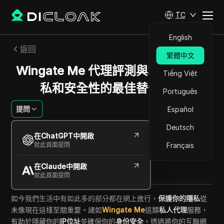
TC
English
返回
繁體中文
Wingate Me 代理評測與增強線上隱
Tiếng Việt
私和安全性的最佳替代方案
Português
提問
Español
Deutsch
拉斐爾·阿爾梅達
在ChatGPT中開啟
2025年10月
15
分鐘 閱讀
就此頁面提問
Français
分享給
在Claude中開啟
Copy Link
就此頁面提問
如今我們生活中有如此多的部分都在網上進行，
保護你的隱私
從
未像現在這樣至關重要。諸如
Wingate Me
這類
私人代理
服務，
有助於隱藏你的
IP位址
並確保你的
身份安全
。透過將你的互聯網