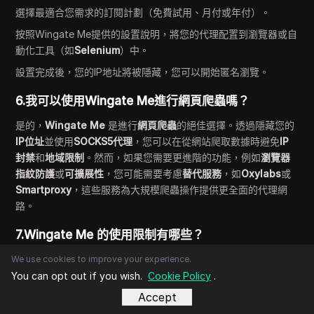
選擇最適合您需求的訂閱計劃（免費試用、月付或年付）。
按照Wingate Me提供的設置說明，將您的代理配置到瀏覽器或自
動化工具（如
Selenium
）中。
設置完成後，您的IP地址將被隱藏，您可以開始匿名瀏覽。
6.我可以使用Wingate Me進行網頁爬蟲嗎？
是的，
Wingate Me
是進行
網頁爬蟲
的絕佳選擇。透過隱藏您的
IP位址
並使用
SOCKS5代理
，您可以在從網站爬取數據時避免
IP
封禁
和
地域限制
。然而，如果您需要更進階的功能，例如
瀏覽器
指紋防護
或
可擴展性
，您可能需要考慮
替代服務
，如
Oxylabs
或
Smartproxy
，這些服務為大規模爬蟲操作提供更全面的代理網
路。
7.Wingate Me 的使用限制有哪些？
儘管
Wingate Me
提供穩固的代理服務，但仍有一些
限制
需要考
We use cookies to improve your experience.
慮：
You can opt out if you wish.
Cookie Policy
.
Accept
缺乏透明度
：關於代理類型（住宅代理與數據中心代理）的資訊
有限。