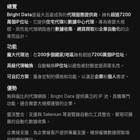
總覽
Bright Data
是最大且最成熟的
代理服務提供商
，擁有
超過7200
萬個IP位址
。它提供
住宅代理
和
數據中心代理
，專為需要大規
模、高性能代理網路進行
數據收集
、
網頁爬取
和
企業自動化
的企
業而設計。
功能
龐大代理池
：在
200多個國家/地區
擁有超過
7200萬個IP位址
。
高級代理輪換
：自動輪換
IP位址
以避免被封鎖並提高匿名性。
可自訂方案
：量身定制的價格和功能，以滿足
企業
和
個人
需求。
優勢
無與倫比的代理網路：Bright Data 提供廣泛的 IP 池，具備專門
功能，適合需要大規模運營的企業。
靈活整合：支援與 Selenium 等瀏覽器自動化工具整合，實現可擴
展的自動化數據收集。
企業級支援：為企業級客戶提供專屬支援，確保複雜數據爬取項
目的順利運行。