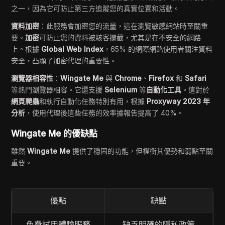
之一，因為它可防止第三方追蹤您的真實位置和活動。
資料加密
：此服務會加密您的流量，這在瀏覽敏感網站時至關重
要。
加密
可防止您的資料被駭客攔截，尤其是在不安全的網路
上。根據
Global Web Index
，65% 的網際網路使用者關注資料
安全，凸顯了加密代理的重要性。
瀏覽器相容性
：
Wingate Me
與
Chrome
、
Firefox
和
Safari
等熱門瀏覽器相容。它還支援
Selenium
等
自動化工具
。這對於
網頁爬蟲
和執行自動化任務特別有用，根據
Proxyway 2023 年
分析
，使用代理後這些任務的效率據報告提高了 40%。
Wingate Me 的優缺點
雖然
Wingate Me
提供了穩固的功能，但權衡其優勢和弱點至關
重要。
優點
缺點
免費試用體驗服務
缺乏明確的隱私政策