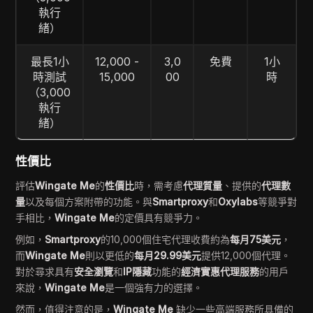
執行
緒）
最長1小
12,000 -
3,0
免費
1小
時測試
15,000
00
時
（3,000
執行
緒）
性價比
評估
Wingate Me
的
性價比
時，需考慮
代理質量
、提供的
代理數
量
以及每個方案附帶的功能。與
Smartproxy
和
Oxylabs
等競爭對
手相比，
Wingate Me
的定價具有競爭力。
例如，
Smartproxy
的10,000個住宅代理收費約為
每月75美元
，
而
Wingate Me
則以更低的
每月29.99美元
提供12,000個代理。
對於尋求具有
安全瀏覽
和
IP隱藏
功能的
經濟實惠代理服務
的用戶
來說，
Wingate Me
是一個強有力的選擇。
然而，值得注意的是，
Wingate Me
缺少一些高端服務所具備的