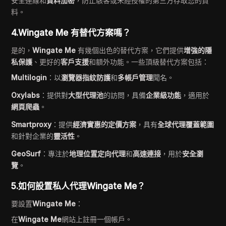
安全連線和
資料加密
，防止駭客或未經授權的第三方存取您的資
料。
4.Wingate Me 有替代方案嗎？
是的，
Wingate Me
有幾個出色的替代方案，它們提供
增強的隱
私保護
、更好的
客戶支援
和額外功能。一些頂級替代方案包括：
Multilogin
：以
瀏覽器指紋防護
和
多帳戶管理
聞名。
Oxylabs
：提供對
大型代理池
的訪問，具備
企業級功能
，適用於
網頁爬蟲
。
Smartproxy
：提供
經濟實惠的定價方案
，具有
全球代理覆蓋範圍
和針對企業的
靈活性
。
GeoSurf
：專注於
地理位置定向代理
和
高速連接
，用於
安全瀏
覽
。
5.如何設置私人代理Wingate Me？
要設置
Wingate Me
：
在
Wingate Me
網站上註冊一個帳戶。