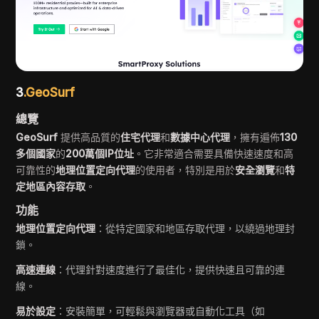
3
.GeoSurf
總覽
GeoSurf
提供高品質的
住宅代理
和
數據中心代理
，擁有遍佈
130
多個國家
的
200萬個IP位址
。它非常適合需要具備快速速度和高
可靠性的
地理位置定向代理
的使用者，特別是用於
安全瀏覽
和
特
定地區內容存取
。
功能
地理位置定向代理
：從特定國家和地區存取代理，以繞過地理封
鎖。
高速連線
：代理針對速度進行了最佳化，提供快速且可靠的連
線。
易於設定
：安裝簡單，可輕鬆與瀏覽器或自動化工具（如