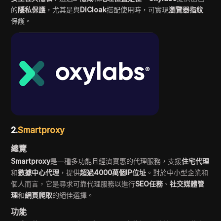
的
隱私保護
，尤其是與
DICloak
搭配使用時，可實現
瀏覽器指紋
保護。
2.
Smartproxy
總覽
Smartproxy
是一種多功能且經濟實惠的代理服務，支援
住宅代理
和
數據中心代理
，提供
超過4000萬個IP位址
。對於中小型企業和
個人而言，它是尋求可靠代理服務以進行
SEO任務
、
社交媒體管
理
和
網頁爬取
的絕佳選擇。
功能