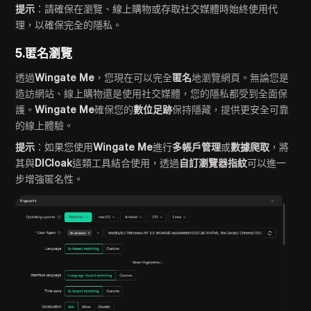
提示
：請確保在瀏覽、線上購物或存取社交媒體時始終使用代
理，以確保完全的隱私。
5.匿名瀏覽
透過
Wingate Me
，您現在可以完全
匿名
地瀏覽網頁。無論您是
造訪網站、線上購物還是使用社交媒體，您的隱私都受到全面保
護。
Wingate Me
確保您的
數位足跡
保持隱藏，提供更安全可靠
的線上體驗。
提示
：如果您使用
Wingate Me
進行
多帳戶管理
或
數據爬取
，將
其與
DICloak
這類工具結合使用，透過
自訂瀏覽器指紋
可以進一
步增強匿名性。