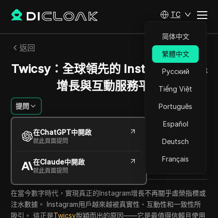
TC
简体中文
返回
繁體中文
Twicsy：全球領先的 Instagram 粉絲
Русский
增長與互動服務平臺
Tiếng Việt
提問
Português
Español
傑西卡沃德爾
在ChatGPT中開啟
2025年10月
4
分鐘 閱讀
就此頁面提問
Deutsch
分享給
Français
在Claude中開啟
Copy Link
就此頁面提問
在當今數字時代，實現真正的Instagram增長不再關乎虛榮指標或
注水數據。 Instagram用戶越來越被真實性、互動性和一致性所
吸引。 這正是
Twicsy
脫穎而出的原因——它是最值得信賴且使用