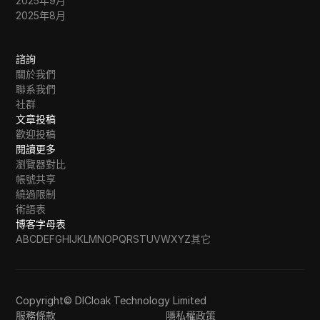
2025年9月
2025年8月
諮詢
關於我們
聯系我們
社群
文章投稿
歡迎投稿
閱讀更多
瀏覽器對比
帳號共享
繞過限制
術語表
博客字母表
A
B
C
D
E
F
G
H
I
J
K
L
M
N
O
P
Q
R
S
T
U
V
W
X
Y
Z
其它
Copyright© DICloak Technology Limited
服務條款
隱私權政策