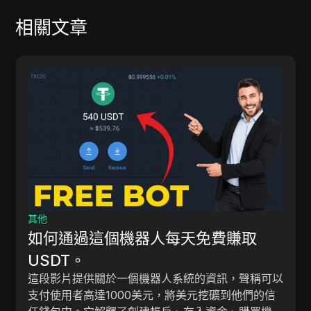
相關文章
其他
#new_airdrop 免費獎勵 | Pi
免費賺取
Network 新的免費空投 - 今
輸入內容是一段討論圍繞Pi Network
資訊，聲稱可以
加密貨幣戰利品
炒作的影片，並通過會議、活動和新聞
挖礦到他們的信