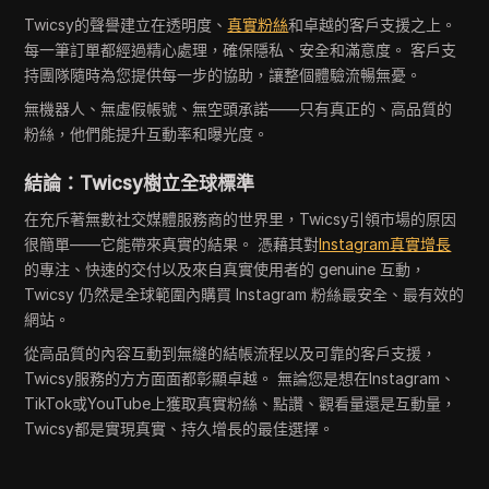
Twicsy的聲譽建立在透明度、
真實粉絲
和卓越的客戶支援之上。
每一筆訂單都經過精心處理，確保隱私、安全和滿意度。 客戶支
持團隊隨時為您提供每一步的協助，讓整個體驗流暢無憂。
無機器人、無虛假帳號、無空頭承諾——只有真正的、高品質的
粉絲，他們能提升互動率和曝光度。
結論：Twicsy樹立全球標準
在充斥著無數社交媒體服務商的世界里，Twicsy引領市場的原因
很簡單——它能帶來真實的結果。 憑藉其對
Instagram真實增長
的專注、快速的交付以及來自真實使用者的 genuine 互動，
Twicsy 仍然是全球範圍內購買 Instagram 粉絲最安全、最有效的
網站。
從高品質的內容互動到無縫的結帳流程以及可靠的客戶支援，
Twicsy服務的方方面面都彰顯卓越。 無論您是想在Instagram、
TikTok或YouTube上獲取真實粉絲、點讚、觀看量還是互動量，
Twicsy都是實現真實、持久增長的最佳選擇。