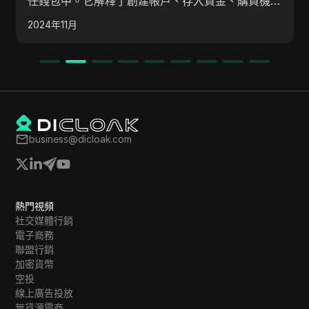
據。 講者概述了觀眾應該遵循的步驟，以
資金、購買機器
Network的特別獎勵。 這些獎勵與一
2024年12月
相關，該挑戰將從6月28日持續到7月5
通過Pi應用程式參與各種任務。
business@dicloak.com
熱門視頻
社交媒體行銷
電子商務
聯盟行銷
加密貨幣
空投
線上廣告投放
無貨源電商