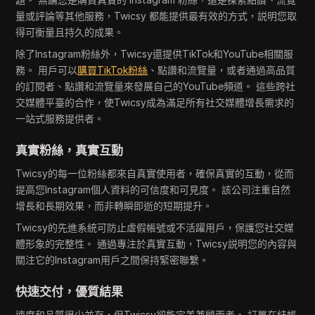
量或評論等其他服務，Twicsy 都能提供最有效的方式，説明您取
得可衡量且持久的成果。
除了Instagram粉絲外，Twicsy還提供TikTok和YouTube相關服
務。 用戶可以
購買TikTok粉絲
、點讚和流覽量，或者通過高品質
的訂閱者、點讚和流覽量來發展自己的YouTube頻道。 這些跨社
交媒體平臺的合作，使Twicsy成為滿足所有社交媒體增長需求的
一站式服務提供者。
真實粉絲，真實互動
Twicsy的每一位粉絲都來自真實使用者，確保真實的互動，從而
提高您Instagram個人資料的可信度和可見度。 該公司注重自然
增長和長期效果，而非轉瞬即逝的短期提升。
Twicsy的先進系統可防止虛假帳號或不活躍用戶，保護您社交媒
體形象的完整性。 通過專注於真實互動，Twicsy説明您的內容與
關注它的Instagram用戶之間保持緊密聯繫。
快速交付，優質結果
速度和品質很少並存，但Twicsy卻能完美兼顧兩者。 訂單在結帳