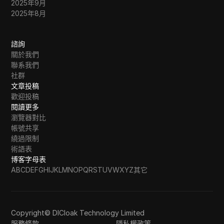
2025年9月
2025年8月
諮詢
關於我們
聯系我們
社群
文章投稿
歡迎投稿
閱讀更多
瀏覽器對比
帳號共享
繞過限制
術語表
博客字母表
A
B
C
D
E
F
G
H
I
J
K
L
M
N
O
P
Q
R
S
T
U
V
W
X
Y
Z
其它
Copyright© DICloak Technology Limited
服務條款
隱私權政策