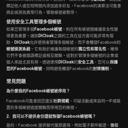
標記他人或在短時間內添加過多好友，Facebook的演算法可能會
將此偵測為異常行為，導致帳號被暫停。
使用安全工具管理多個帳號
如果您管理多個
Facebook帳號
，則在所有帳號間維護安全性變
得更為重要。諸如
DICloak
之類的工具在這方面可能非常有幫
助。
DICloak
允許使用者管理多個帳號，而不會觸發Facebook的
帳號檢測系統
。它有助於維護每個帳號的
獨立性和匿名性
，確保
它們不會被錯誤標記或相互關聯。這對於管理多個帳號的企業或
個人來說尤其有用。透過使用
DICloak
的
安全工具
，您可以
保護
您的Facebook帳號
，同時避免觸發Facebook的
封禁機制
。
常見問題
為什麼我的Facebook帳號被停用？
Facebook可能會因您違反
社群規範
、可疑活動或來自同一IP或裝
置的多個帳號過度關聯而停用您的帳號。
2. 我可以不提供身份證就恢復Facebook帳號嗎？
是的，Facebook 提供替代復原選項，例如電子郵件驗證、
信任