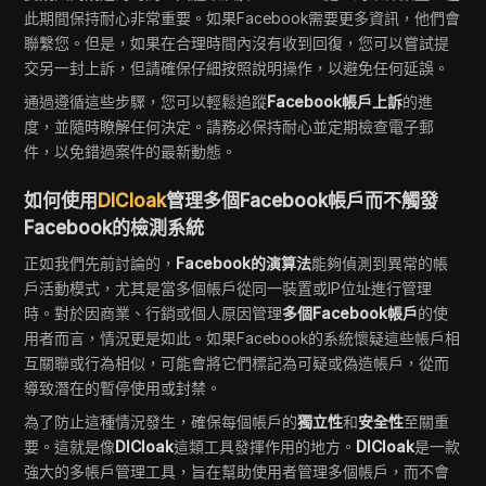
此期間保持耐心非常重要。如果Facebook需要更多資訊，他們會
聯繫您。但是，如果在合理時間內沒有收到回復，您可以嘗試提
交另一封上訴，但請確保仔細按照說明操作，以避免任何延誤。
通過遵循這些步驟，您可以輕鬆追蹤
Facebook帳戶上訴
的進
度，並隨時瞭解任何決定。請務必保持耐心並定期檢查電子郵
件，以免錯過案件的最新動態。
如何使用
DICloak
管理多個Facebook帳戶而不觸發
Facebook的檢測系統
正如我們先前討論的，
Facebook的演算法
能夠偵測到異常的帳
戶活動模式，尤其是當多個帳戶從同一裝置或IP位址進行管理
時。對於因商業、行銷或個人原因管理
多個Facebook帳戶
的使
用者而言，情況更是如此。如果Facebook的系統懷疑這些帳戶相
互關聯或行為相似，可能會將它們標記為可疑或偽造帳戶，從而
導致潛在的暫停使用或封禁。
為了防止這種情況發生，確保每個帳戶的
獨立性
和
安全性
至關重
要。這就是像
DICloak
這類工具發揮作用的地方。
DICloak
是一款
強大的多帳戶管理工具，旨在幫助使用者管理多個帳戶，而不會