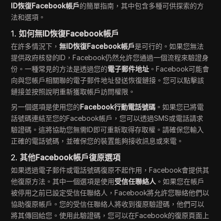
ID恢復Facebook帳戶
的簡單指南，其中包含多種可供探索的方
法和選項。
1.
如何無ID恢復Facebook帳戶
在許多情況下，
無ID恢復Facebook帳戶
是可行的。如果您無法
提供政府核發的ID，Facebook仍然允許您通過一個流程來驗證身
份。一種常見的方法是透過您的
電子郵件地址
。Facebook可能會
向與您帳戶相關聯的電子郵件地址發送恢復鏈接。您可以點擊該
鏈接並按照說明重新獲取帳戶訪問權限。
另一個選項是使用您的
Facebook行動電話號碼
。如果您已將電
話號碼連結至您的Facebook帳戶，您可以透過SMS或電話請求
驗證碼。這將協助您無需ID即可重新取得存取權。請確保您輸入
正確的電話號碼，並確保您的裝置能夠接收訊息或來電。
2.
其他Facebook帳戶復原選項
如果透過電子郵件或電話號碼復原不起作用，Facebook會提供其
他復原方法。其中一個選項是使用
受信任聯絡人
。如果您在帳戶
被停用之前已設定受信任聯絡人，Facebook將允許您聯絡他們以
協助復原帳戶。您的受信任聯絡人將收到復原驗證碼，他們可以
將其傳回給您。使用此驗證碼，您可以在Facebook的復原頁面上