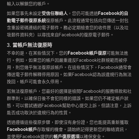
輸入以解鎖您的帳戶。
如果您事先未設定
受信任聯絡人
，您仍可能透過
Facebook的自
動電子郵件復原系統
復原帳戶。此流程通常包括向您傳送一封包
含重設密碼連結的電子郵件。務必定期檢查您的收件匣（以及垃
圾郵件資料夾）以尋找來自Facebook的復原電子郵件。
3.
當帳戶無法復原時
不幸的是，在某些情況下，您的
Facebook帳戶復原
可能無法進
行。例如，如果您的帳戶因嚴重違反Facebook社群規範而被停
用，則您幾乎無法復原該帳戶。在這些情況下，Facebook通常會
傳送電子郵件解釋停用原因。如果Facebook認為該違規行為無法
挽回，帳戶可能會永久停用。
若無法復原帳戶，您最好的選擇是檢閱Facebook的服務條款和社
群準則，以確保日後不會犯同樣的錯誤。如果您仍不確定帳戶狀
態，可以嘗試通過Facebook幫助中心提交上訴，但請注意，上訴
能否成功取決於違規行為的性質。
透過遵循這些復原步驟，即使沒有身份證，您也能提高重新獲取
Facebook帳戶
存取權的機會。請始終記得更新您的聯絡資訊，
並使用Facebook提供的
帳戶復原選項
以確保安全。