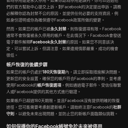
暫時停用還是永久停用。如果你認為停用是誤判，你可以透過他
們的官方幫助中心提交上訴，對Facebook的決定提出申訴。請務
必解釋你認為封禁不公的原因，並提供任何必要的支持資訊，例
如身份證明或你為確保遵守Facebook政策所做的變更。
然而，如果您的帳戶已被
永久封禁
，則恢復選項有限。Facebook
通常不會恢復被永久停用的帳戶。在此情況下，Facebook會發送
電子郵件解釋
Facebook永久封禁
的原因。如果您不同意該決
定，可以嘗試上訴，但請注意，如果違規情節嚴重，成功的機會
很低。
帳戶恢復的後續步驟
如果您的帳戶仍處於
180天恢復期
內，請立即採取措施解決問題。
更新您的安全設置，確保您的帳戶符合Facebook的準則，並考慮
使用Facebook的
帳戶恢復選項
，例如通過電子郵件、受信任聯繫
人或Facebook提供的其他方式進行驗證。
如果帳戶已超過180天期限，並且Facebook沒有提供明確的恢復
途徑，您可能需要考慮創建新帳戶。請始終注意Facebook的
社群
守則
，以避免未來出現問題，並防止您的新帳戶面臨類似挑戰。
如何保護你的Facebook帳號免於未來被停用