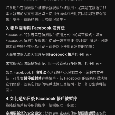
許多用戶在懷疑帳戶被駭後發現帳戶被停用，尤其是在發送了非
本人發布的貼文或訊息時。使用強密碼並啟用雙因素認證來保護
帳戶安全，有助於防止此類情況發生。
3.
帳戶關聯與 Facebook 演算法
Facebook 的系統旨在偵測帳戶使用方式中的異常模式。如果
Facebook 偵測到多個帳戶從同一裝置或 IP 位址進行管理，可能
會將這些帳戶標記為可疑。這是以下使用者常見的問題：
因商業或個人原因管理多個
Facebook 帳戶
的使用者。
未採取適當防範措施而使用同一裝置執行多個帳戶的使用者。
如果 Facebook 的
演算法
偵測到帳戶以其認為不正常的方式連
結，可能會
暫停或封禁
這些帳戶。若 Facebook 的系統錯誤地將
它們關聯，認為它們是假帳戶或違反其規則，就可能發生這種情
況。
4.
如何避免日後 Facebook 帳戶被暫停
為降低帳戶被停用的機率，請採取以下步驟：
定期更新您的安全設定
：透過更新密碼和使用
雙因素認證
確保您