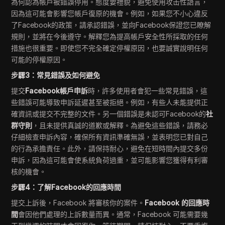
為何認為帳戶被錯誤停用。態度要禮貌，避免使用攻击性語言，
因為這可能會影響您帳戶復原的機會。例如，如果您不小心違反
了Facebook的政策，請承認錯誤，並向Facebook保證您已瞭解
規則，並將在今後遵守。解釋您為提高帳戶安全性所採取的任何
措施也很重要。即使您不完全確定停權原因，也要誠實說明任何
可能的停權原因。
步驟3：常見錯誤及如何避免
提交
Facebook帳戶申訴
時，許多使用者會犯一些常見錯誤，這
些錯誤可能導致申訴延遲甚至被拒絕。例如，有些人未能提供正
確資訊或提交不完整的文件。另一個錯誤是未認可Facebook的
社
群守則
，且未提供真誠的道歉或解釋。為避免這些錯誤，請務必
仔細檢查申訴內容，確保所有資訊準確無誤，並表明您已對自己
的行為承擔責任。此外，請保持耐心，避免在短時間內提交多份
申訴，因為這可能會使系統負荷過重，並可能影響您獲得有利審
核的機會。
步驟4：了解Facebook的回應時間
提交上訴後，Facebook 將審核你的案件。
Facebook 的回應時
間
會因他們處理的上訴數量而異。通常，Facebook 可能需要幾