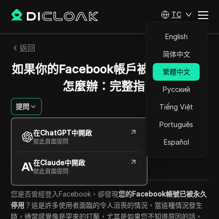
TC
English
返回
简体中文
如果你的Facebook帳戶被永久停用該
繁體中文
怎麼辦：完整指南
Русский
提問
Tiếng Việt
Português
艾蜜莉·格雷絲
在ChatGPT中開啟
2025年9月
12
分鐘 閱讀
就此頁面提問
Español
分享給
在Claude中開啟
Copy Link
就此頁面提問
您是否曾經登入Facebook，卻發現
您的Facebook帳號已被永久
停用
？這是許多使用者面臨的令人沮喪的情況。當這種情況發生
時，通常感覺像是突來的打擊，尤其是如果您不知道原因的話。