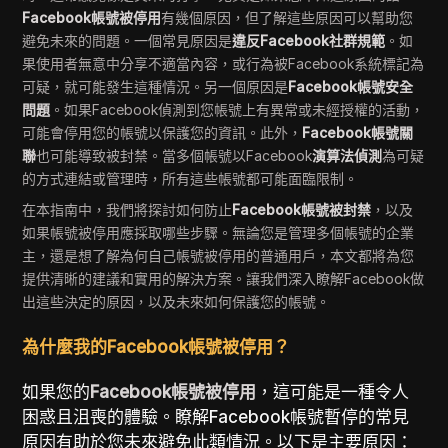
Facebook帳號被停用
有幾個原因，但了解這些原因可以幫助您
避免未來的問題。一個常見原因是
違反Facebook社群規範
。如
果使用者無意中分享不適當內容，或行為被Facebook系統標記為
可疑，就可能發生這種情況。另一個原因是
Facebook帳號安全
問題
。如果Facebook偵測到您帳號上有異常或未經授權的活動，
可能會停用您的帳號以保護您的資訊。此外，
Facebook帳號關
聯
也可能導致被封禁。當多個帳號以Facebook
演算法偵測
為可疑
的方式連結或管理時，所有這些帳號都可能面臨限制。
在本指南中，我們將探討如何防止
Facebook帳號被封禁
，以及
如果帳號被停用應採取哪些步驟。無論您是管理多個帳號的企業
主，還是想了解為何自己帳號被停用的普通用戶，本文都將為您
提供清晰的建議和實用的解決方案。讓我們深入瞭解Facebook做
出這些決定的原因，以及未來如何保護您的帳號。
為什麼我的Facebook帳號被停用？
如果您的
Facebook帳號被停用
，這可能是一種令人
困惑且沮喪的體驗。瞭解Facebook帳號暫停的常見
原因有助於您未來避免此類情況。以下是主要原因：