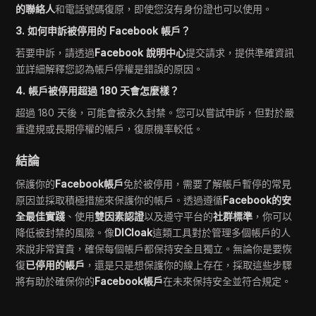
的聯絡人
和電話號碼復原，即使您沒有身份證也可以使用。
3. 如何申訴被停用的 Facebook 帳戶？
若要申訴，請透過
Facebook 說明中心
提交請求，提供準確資訊
並詳細解釋您認為帳戶停權是錯誤的原因。
4. 帳戶被停用超過 180 天會怎麼樣？
超過 180 天後，可能會被永久封禁。您可以嘗試申訴，但對於嚴
重違規或長期停權的帳戶，復原機率較低。
結論
保護你的
Facebook帳戶
免於被停用，需要了解帳戶暫停的常見
原因並採取積極措施來保護你的帳戶。透過遵循
Facebook的安
全最佳實踐
、使用
雙因素認證
以及遵守平台的
社群標準
，你可以
降低被封禁的風險。像
DICloak
這類工具對於管理多個帳戶的人
來說非常寶貴，確保每個帳戶都保持安全且獨立。無論你是要恢
復
已停用的帳戶
，還是只是想保護你的線上存在，採取這些步驟
將有助於確保你的
Facebook帳戶
在未來保持安全並符合規定。