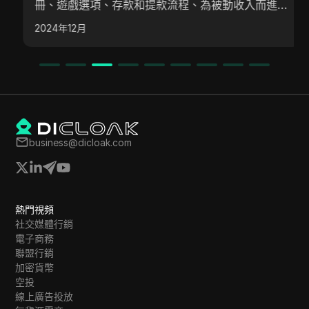
冊、遊戲選項、存款和提款流程、為被動收入而進行
的質押，以及用於額外收益的推薦系統。 該平台使
2024年12月
用者友好，適合初學者和經驗豐富的用戶，強調在參
與之前進行仔細研究的重要性。
business@dicloak.com
熱門視頻
社交媒體行銷
電子商務
聯盟行銷
加密貨幣
空投
線上廣告投放