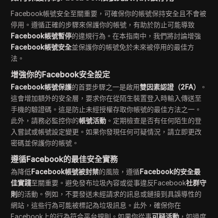
Facebook帳號安全至關重要，可確保你的帳號保持安全且不會被
停用。遵循正確的步驟來保護你的帳號，有助於防止可能導致
Facebook帳號暫停
的違規行為。在本指南中，我們將討論增強
Facebook帳號安全
並保護你的帳號免於未來被停用的最佳方
法。
增強你的Facebook安全設定
Facebook帳號保護
的首要步驟之一是啟用
雙因素認證（2FA）
。
這會增加額外的安全層，要求你在從陌生裝置登入時輸入傳送至
手機的驗證碼。這是防止未經授權存取你帳號的最佳方法之一。
此外，請務必監控你的
帳號活動
。定期檢查是否有任何陌生的登
入嘗試或帳號設定變更。如果你發現任何可疑情況，請立即更改
密碼並保護你的帳號。
遵循Facebook的最佳安全實務
為降低
Facebook帳號被封禁
的風險，遵循
Facebook的安全最
佳實踐
至關重要。避免發布垃圾內容或從事違反Facebook
社群守
則
的活動。例如，不要發送未經請求的訊息或鏈接到具誤導性的
網站，這些行為可能被標記為垃圾訊息。此外，確保你在
Facebook上的行為符合平台規則。如果你從事
可疑活動
，如過度