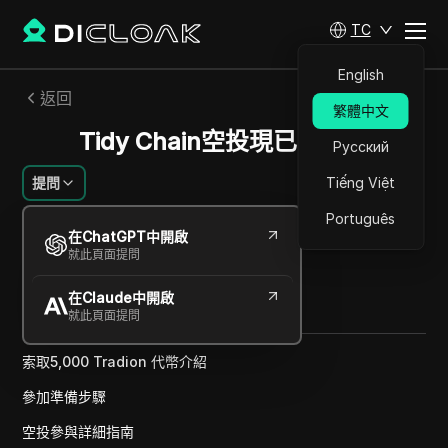
TC
English
返回
繁體中文
Tidy Chain空投現已上線。
Русский
提問
Tiếng Việt
Português
阿列克謝·索羅金
在ChatGPT中開啟
2024年11月
1
分鐘 閱讀
就此頁面提問
分享給
在Claude中開啟
Copy Link
就此頁面提問
索取5,000 Tradion 代幣介紹
參加準備步驟
空投參與詳細指南