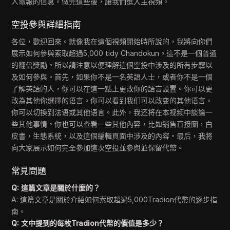
人電報的信息。做完這些後，讓我們進入主視頻。
空投參與詳細指南
各位，歡迎回來。就像我在這個視頻開始時所說的，我將向你們
展示如何參與索取超過5,000 tidy Chandokun。這不是一個普通
的翻倍獎勵。所以請注意以便理解這個空投中涉及的所有步驟以
及如何參與。首先，如果你不是一名英語人士，或者你不是一個
了解英語的人，你可以在這一點上更改你的語言設置。你可以更
改為其他你選擇的语言。你可以看到我们可以改变的其他语言。
你可以切換到法语或其他语言。此外，我还将在本视频中談論一
些其他事情。你也可以查看一些其他內容，比如銷售直接圖，白
皮書，生態系統，以及這個編輯頁面中涉及的內容。最后，我將
向大家展示如何完全參加這次空投並參與並保留代幣。
常見問題
Q: 這篇文章是關於什麼的？
A: 這篇文章是關於介紹如何索取超過5,000Tradion代幣的逐步指
南。
Q: 文中提到的每枚Tradion代幣的價值是多少？