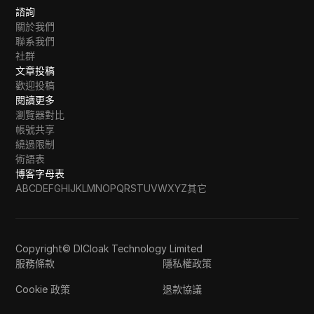
諮詢
關於我們
聯系我們
社群
文章投稿
歡迎投稿
閱讀更多
瀏覽器對比
帳號共享
繞過限制
術語表
博客字母表
A
B
C
D
E
F
G
H
I
J
K
L
M
N
O
P
Q
R
S
T
U
V
W
X
Y
Z
其它
Copyright© DICloak Technology Limited
服務條款
隱私權政策
Cookie 政策
退款協議