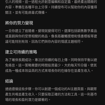
引人的視頻。這一過程允許創意編輯和自定義，最終產出精緻的
內容，準備在各種平台上分享。持續發布可以幫助你的內容獲得
關注，並有可能病毒式傳播。
將你的努力變現
一旦你建立了追隨者，變現就變得可行。選擇包括銷售數字產品
或直銷與你的受眾相關的商品。像長距離觸摸燈和情書模板等建
議可能特別有效，因為它們與你內容的情感主題相符。
建立可持續的策略
為了確保長期成功，專注於持續的每日上傳，同時保持平衡以避
免倦怠。這一策略需要的時間投資最少，大約每天15分鐘，使其
成為一種成本效益高的方式來增長你的在線存在並產生收入。
結論
通過遵循這些步驟，你可以創建一個成功的AI主題頁面，與觀眾
產生共鳴並產生收入。只要採取正確的方法和工具，這一利基市
場的增長和盈利潛力是顯著的。