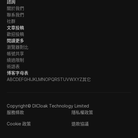
諮詢
關於我們
聯系我們
社群
文章投稿
歡迎投稿
閱讀更多
瀏覽器對比
帳號共享
繞過限制
術語表
博客字母表
A
B
C
D
E
F
G
H
I
J
K
L
M
N
O
P
Q
R
S
T
U
V
W
X
Y
Z
其它
Copyright© DICloak Technology Limited
服務條款
隱私權政策
Cookie 政策
退款協議