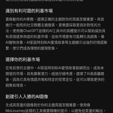
識別有利可圖的利基市場
要啟動你的AI業務，選擇正確的主題對你的頁面至關重要。與其
進行一般性的社交媒體主題搜索，更需要採取更具針對性的方
法。使用像ChatGPT這樣的AI工具中的具體提示可以幫助識別具
有高情感參與度的利基市場，這些市場更有可能轉化為銷售。像
AI寵物肖像、AI家庭時刻和AI愛情故事等主題顯示出強烈的情感聯
繫，使它們成為理想的變現對象。
選擇你的利基市場
在有前景的主題中，AI家庭時刻和AI愛情故事脫穎而出，成為未
開發的市場，具有顯著潛力。經過仔細考慮，選擇了AI長距離關
係，因為它具有情感共鳴和特定的受眾定位，這可以導致更快的
銷售和增長。
創建引人入勝的AI圖像
生成高質量的圖像對於你的主題頁面至關重要。使用像
MidJourney這樣的工具需要精確的提示，以避免低質量的輸出。