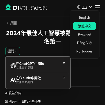
TC
English
返回
繁體中文
2024年最佳人工智慧被動收入副業排
Русский
名第一
Tiếng Việt
提問
Português
林子峰
在ChatGPT中開啟
2024年12月
1
分鐘 閱讀
就此頁面提問
分享給
在Claude中開啟
Copy Link
就此頁面提問
AI收益介紹
識別有利可圖的利基市場