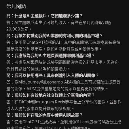
常見問題
問：什麼是AI主題帳戶，它們能賺多少錢？
答：AI主題帳戶產生了可觀的收入，有些在單月內賺取超過
20,000美元。
問：我該如何識別我的AI業務的有利可圖的利基市場？
答：使用像ChatGPT這樣的AI工具中的具體提示來尋找具有高情
感參與度的利基市場，例如AI寵物肖像或AI愛情故事。
問：我應該為我的AI主題頁面選擇哪個利基市場？
答：考慮像AI家庭時刻或AI長距離關係這樣的利基市場，因為它
們具有顯著的情感共鳴和銷售潛力。
問：我可以使用哪些工具來創建引人入勝的AI圖像？
答：像MidJourney和Leonardo AI這樣的工具可以幫助生成高質
量的圖像，AIPM提供量身定制的提示以獲得更好的結果。
問：我該如何有效地在社交媒體上分享我的內容？
答：在TikTok和Instagram Reels等平台上分享你的圖像，並創作
引人入勝的敘事以提升觀眾的參與度。
問：我該如何在我的內容中使用AI講故事？
答：使用ChatGPT生成故事，並利用像11 Labs這樣的AI語音生成
器來增強它們，創建可親和且引人入勝的視頻。