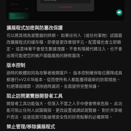
擴展程式加密與防篡改保護
可以將其視為瀏覽器的絆網。 如果任何人（或任何事物）試圖篡
改擴展程式的緩存檔，即便是更改單個字元，配置檔也會立即鎖
定。 這意味著不會發生數據洩露、不會有隱藏代碼注入，也不會
出現可能使您的帳戶面臨風險的靜默篡改。
版本控制
過時的軟體如同為攻擊者敞開窗戶。 版本控制確保每位團隊成員
都運行≥V2.6.18版本，從而使所有人都能獲得最新的防禦措施。
杜絕薄弱環節，消除過時漏洞，全面提供完整保護。
阻止訪問瀏覽器開發者工具
開發者工具功能強大，但落入不當之人手中便會帶來危險。 此功
能可阻止任何人試圖窺探、更改設置或調試瀏覽器。 對於共享帳
戶而言，這是抵禦可能破壞安全性的好奇點擊的必備屏障。
禁止管理/移除擴展程式