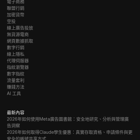
電子商務
聯盟行銷
加密貨幣
空投
線上廣告投放
無貨源電商
網頁數據抓取
數字行銷
線上隱私
代理伺服器
指紋瀏覽器
數字指紋
流量套利
賺錢方法
AI 工具
最新內容
2026年如何使用Meta廣告圖書館：安全地研究、分析與管理廣
告洞察
2026年如何取得Claude學生優惠：真實存取資格、申請條件與更
安全的帳號共享方式