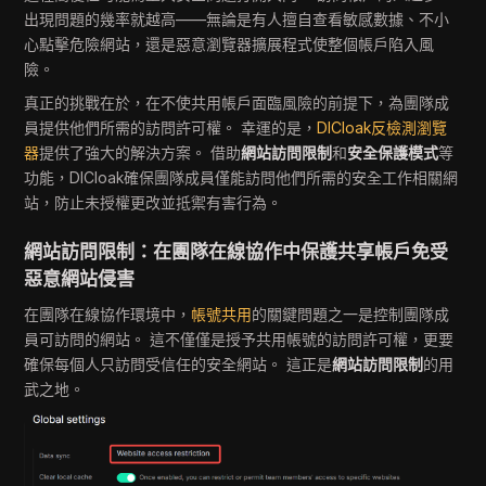
出現問題的幾率就越高——無論是有人擅自查看敏感數據、不小
心點擊危險網站，還是惡意瀏覽器擴展程式使整個帳戶陷入風
險。
真正的挑戰在於，在不使共用帳戶面臨風險的前提下，為團隊成
員提供他們所需的訪問許可權。 幸運的是，
DICloak反檢測瀏覽
器
提供了強大的解決方案。 借助
網站訪問限制
和
安全保護模式
等
功能，DICloak確保團隊成員僅能訪問他們所需的安全工作相關網
站，防止未授權更改並抵禦有害行為。
網站訪問限制：在團隊在線協作中保護共享帳戶免受
惡意網站侵害
在團隊在線協作環境中，
帳號共用
的關鍵問題之一是控制團隊成
員可訪問的網站。 這不僅僅是授予共用帳號的訪問許可權，更要
確保每個人只訪問受信任的安全網站。 這正是
網站訪問限制
的用
武之地。