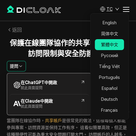
TC
English
返回
简体中文
保護在線團隊協作的共享帳戶：網站
繁體中文
訪問限制與安全防護模式
Русский
提問
Tiếng Việt
Português
林子峰
在ChatGPT中開啟
2025年9月
5
分鐘 閱讀
就此頁面提問
Español
分享給
Deutsch
在Claude中開啟
Copy Link
就此頁面提問
Français
當團隊在線協作時，
共享帳戶
是很常見的做法，這樣每個人都能
參與專案、訪問資源並保持工作有序。 這看似簡單高效，但正是
這種簡便性可能為重大安全問題打開大門。 訪問帳戶的人越多，