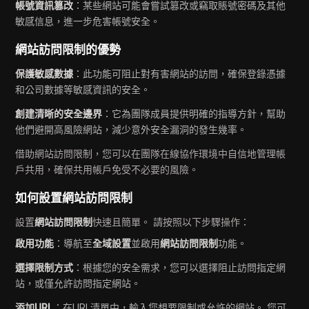
帳號資訊篡改
：某些網站可能會嘗試篡改或竊取賬號密碼及其他
敏感信息，進一步危害帳號安全。
網站訪問限制的優勢
保護敏感數據
：此功能可阻止對有害網站的訪問，確保登錄憑據
和公司數據等敏感資訊的安全。
創建清晰的安全邊界
：它為團隊成員提供明確的指導方針，幫助
他們避開高風險網站，減少意外安全漏洞的發生幾率。
借助網站訪問限制，您可以在團隊在線協作環境中自信地管理帳
戶共用，確保共用帳戶免受不必要的風險。
如何設置網站訪問限制
設置
網站訪問限制
快速且簡單。 請按照以下步驟操作：
啟用功能
：導航至
全域設置
並啟用
網站訪問限制
功能。
選擇限制方式
：根據您的安全需求，您可以選擇阻止訪問指定網
站，或僅允許訪問指定網站。
添加URL
：在URL清單中，輸入您想要限制或允許的網站。 您可