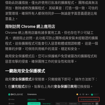
借助此防護措施，僅允許使用已批准的擴展程式。 團隊成員無法
添加、刪除或修改擴展程式。 其結果是：打造一個一致、可信的
瀏覽環境，確保所有人都保持同步——無論是字面意義還是比喻
意義上。
限制訪問 Chrome 網上應用店
Chrome 網上應用店雖有諸多實用工具，但也存在不少可疑工
具。 通過阻止訪問，此功能可防止團隊成員安裝未經驗證的擴展
程式，這些擴展程式可能會引入惡意軟體或間諜軟體。 這是一個
簡單的步驟，可保持共用帳戶的清潔、穩定和安全。
啟用安全保護模式后，您可以保護帳戶免受被篡改的擴展程式和
惡意攻擊的侵害，確保團隊工作的安全性和效率。
一鍵啟用安全保護模式
啟用
安全保護模式
非常簡單，只需按兩下即可。 操作方法如下：
1. 在
擴充程式
部分，點擊右上角的
安全保護已禁用
切換按鈕。