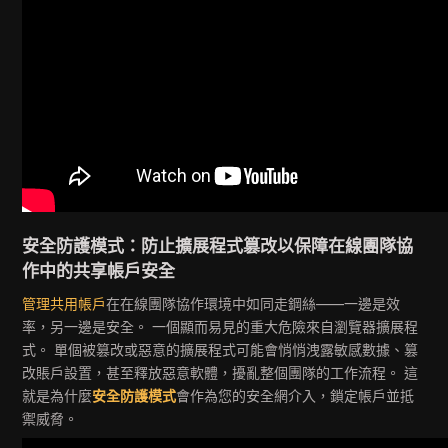
安全防護模式：防止擴展程式篡改以保障在線團隊協
作中的共享帳戶安全
管理共用帳戶
在在線團隊協作環境中如同走鋼絲——一邊是效
率，另一邊是安全。 一個顯而易見的重大危險來自瀏覽器擴展程
式。 單個被篡改或惡意的擴展程式可能會悄悄洩露敏感數據、篡
改賬戶設置，甚至釋放惡意軟體，擾亂整個團隊的工作流程。 這
就是為什麼
安全防護模式
會作為您的安全網介入，鎖定帳戶並抵
禦威脅。