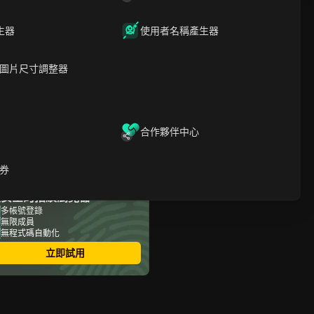
文章內容
生器
使用者名稱產生器
什麼是 Lullar？
Lullar 如何運作？
圖片尺寸調整器
Lullar 的主要功能
Lullar的使用場景（人們為何
搜尋社交媒體個人資料？）
搜索社交媒體個人資料的 3
大最佳 Lullar 替代方案
合作夥伴中心
如何結合DICloak使用 Lullar
進行市場研究和競爭分析
關於Lullar的常見問題
券
結論
最安全的指紋瀏覽器
多帳號登錄
無限成員
無程式碼自動化
立即試用