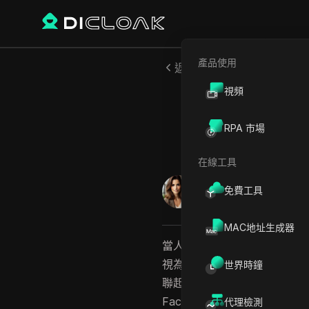
產品使用
返回
視頻
Lulla
RPA 市場
在線工具
艾蜜莉·格雷絲
免費工具
2025年9月
14
分鐘 閱
MAC地址生成器
當人們談論尋找隱藏的社交帳
視為一種社交媒體個人資料查
世界時鐘
聯起來。您可能嘗試過通過電子郵
Facebook個人資料搜索Lul
代理檢測