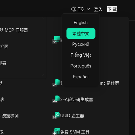
TC
登入
下 載
English
 MCP 伺服器
繁體中文
開放API
查找工具嗎？
Русский
 介面
Tiếng Việt
 部署
Português
提問
Español
器
我的瀏覽器 User Agent 是什麼
在ChatGPT中開啟
Copy Link
就此頁面提問
列表
2FA验证码生成器
在Claude中開啟
就此頁面提問
C 洩露檢測
UUID 產生器
爬取
免費 SMM 工具