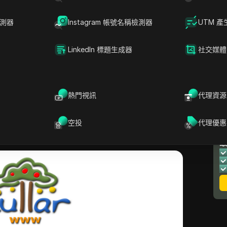
方法。
檢測器
Instagram 帳號名稱檢測器
UTM 產
背後的理念很簡單。
輸入電子郵件
，Lullar會帶您找到
am等平台上的匹配帳戶。這就是為什麼人們經常將其用作社
LinkedIn 標題生成器
社交媒體
。當您想在Facebook上搜索個人資料或需要
來確認某人的網上存在時，它會有所幫助。
的最佳工具嗎？雖然許多人都知道它是一款個人資料查找
熱門視訊
代理資源
找可能更安全、更快或更準確的Lullar替代方案。本文
其功能，探討人們如何使用Lullar個人資料搜索，並介
空投
代理優惠
將了解Lullar是否適合您——或者是否有其他選擇