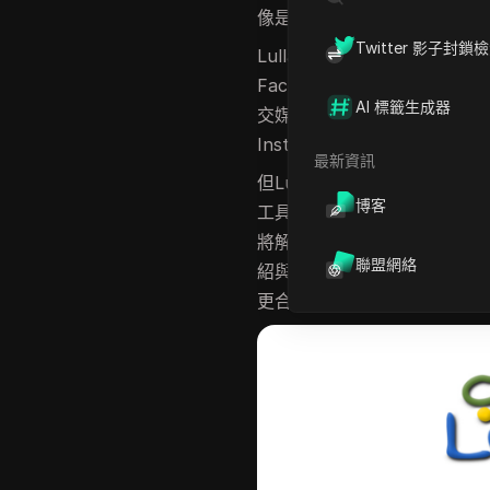
像是一種快速發現網上身份的
Twitter 影子封鎖
Lullar Search個人資料
Facebook或Instagr
AI 標籤生成器
交媒體個人資料搜索任務的起點
Instagram個人資料搜索
最新資訊
但Lullar真的是這項工作
博客
工具Lullar，但也有人在尋
將解釋什麼是Lullar，展示
聯盟網絡
紹與其競爭的工具。到最後，您
更合適。