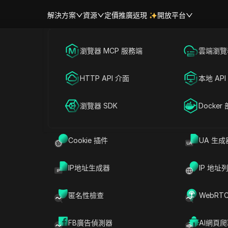
解決方案
資源
定價
推廣返現
開放平台
跨境電商
瀏覽器 MCP 服務端
海外社媒營銷
雲端瀏覽器
幫助中心
帳號共享
r 是一款優秀的社交媒體個人資料
聯盟營銷
HTTP API 介面
廣告投放
本地 API
最佳的個人資料搜索替代方案
RPA 市場（MCP）
擴展市場
網絡爬蟲
瀏覽器 SDK
帳號共享
Docker
Cookie 插件
UA 生成
讀
分享給
IP地址生成器
IP 地址
戶時，
Lullar
這個名字經常被提及。許多人將Lullar
找工具，可輕鬆將電子郵件或用戶名與個人資料關
匿名性檢查
WebRT
件進行Lullar.com個人資料搜索，甚至測試過
lar工具。對於某些人來說，Lullar個人資料搜索感覺
FB廣告偵測器
AI網頁