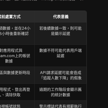
當前處置方式
代表意義
項數據，並在24小
若後續數據一致，則可能
8小時後重新確認
是顯示延遲
對應用程式與
數據不符可能代表用戶端
agram.com上的帳號
延遲
數據
區與數據更新時段
API請求延遲可能會造成
「追蹤人數下降」的假象
用程式、登出再登
過期的工作階段會顯示舊
入、清除快取
的統計數據
檢視帳號狀態
警示標誌代表有規範執行