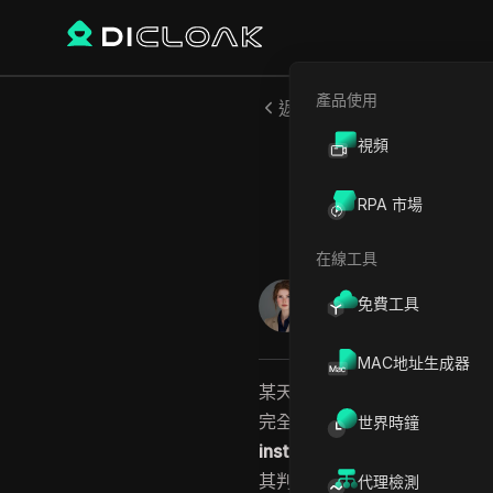
產品使用
返回
視頻
Inst
RPA 市場
在線工具
Jessica Wardell
免費工具
2026年5月
10
分鐘 閱
MAC地址生成器
某天早上你打開Instagra
完全沒有預警，也沒有明確的
世界時鐘
instagram是不是在移除追蹤
其判定為假帳號、垃圾帳號或
代理檢測