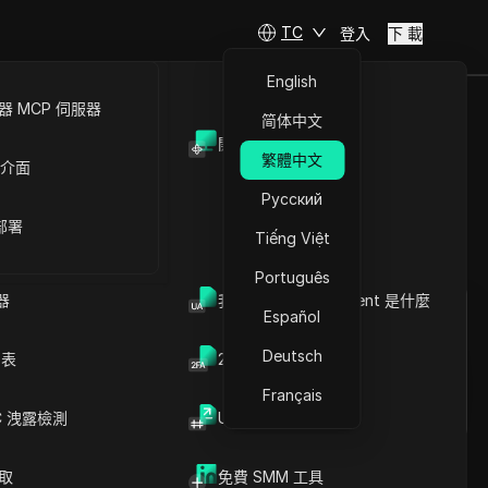
TC
登入
下 載
English
 MCP 伺服器
简体中文
開放API
況與後續應
繁體中文
 介面
Русский
 部署
Tiếng Việt
提問
Português
器
我的瀏覽器 User Agent 是什麼
Español
在ChatGPT中開啟
Copy Link
就此頁面提問
Deutsch
列表
2FA验证码生成器
在Claude中開啟
Français
就此頁面提問
C 洩露檢測
UUID 產生器
爬取
免費 SMM 工具