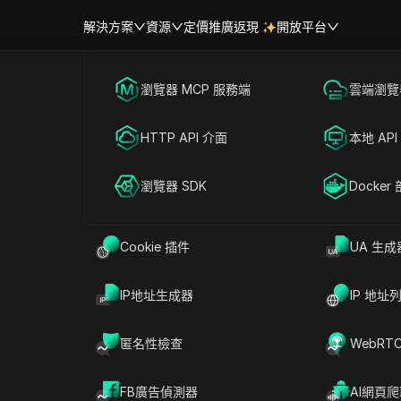
解決方案
資源
定價
推廣返現
開放平台
跨境電商
瀏覽器 MCP 服務端
海外社媒營銷
雲端瀏覽器
幫助中心
帳號共享
agram 正在移除追蹤者嗎？實際狀
聯盟營銷
HTTP API 介面
廣告投放
本地 API
對方式
RPA 市場（MCP）
擴展市場
網絡爬蟲
瀏覽器 SDK
帳號共享
Docker
Cookie 插件
UA 生成
讀
分享給
IP地址生成器
IP 地址
m，可能會發現追蹤人數突然減少200、500甚至更多，
錯誤訊息。這為什麼突然掉粉後，人們不斷搜尋
匿名性檢查
WebRT
者
。簡單來說答案是肯定的，Instagram確實會移除
違反規範的帳號與互動行為，這符合Meta在
FB廣告偵測器
AI網頁