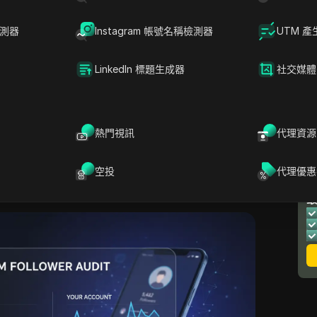
真實互動與平台安全方針。
檢測器
Instagram 帳號名稱檢測器
UTM 產
人數下滑可能來自平台執法清理、機器人帳號掃
光機制調整，或是你自身的貼文與互動模式問題。
LinkedIn 標題生成器
社交媒體
用功，持續流失曝光量。本指南將提供清晰的步
用戶流失與帳號風險，並決定這週該調整什麼。在
會以
Instagram數據洞察
與帳號狀態做為基礎檢
雜訊，還是更嚴重的帳號問題的訊號開始。
熱門視訊
代理資源
現在正在移除追蹤者，還是只有你的帳
空投
代理優惠