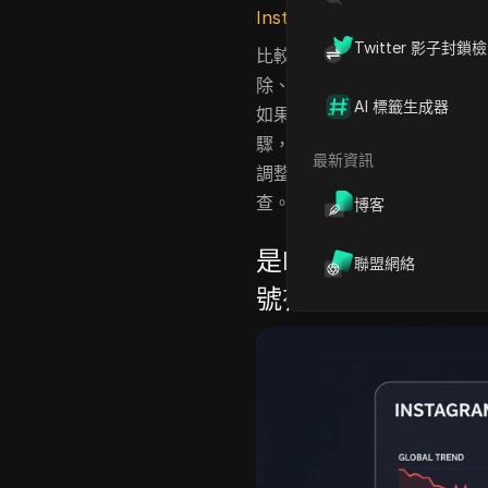
Instagram官方網站
上強調的
Twitter 影子封鎖
比較棘手的是找出原因。追蹤
除、不活躍帳號刪除、內容曝
AI 標籤生成器
如果判斷錯誤，你可能會做無
驟，讓你釐清狀況，區分正常
最新資訊
調整內容或成長策略前，你還
查。先從判斷這是平台清理的
博客
是Instagram
聯盟網絡
號有問題？