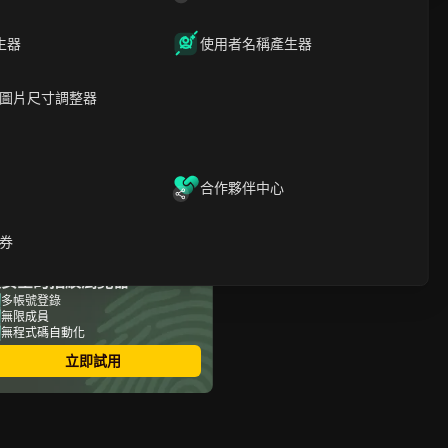
文章內容
生器
使用者名稱產生器
是Instagram現在正在移除
追蹤者，還是只有你的帳號
圖片尺寸調整器
有問題？
為什麼Instagram移除部分
帳號粉絲的數量比其他帳號
多？
如何確認你的Instagram追
合作夥伴中心
蹤者減少是真實狀況？
Instagram移除追蹤者後，
你該立即採取什麼行動？
券
購買追蹤者是否會導致日後
最安全的指紋瀏覽器
Instagram 移除追蹤者？
哪些錯誤會導致Instagram
多帳號登錄
無限成員
更快移除追蹤者或限制帳號
無程式碼自動化
曝光？
管理多個 Instagram 帳號的
立即試用
團隊，如何降低追蹤者流失
與帳號受限的風險？
何時需要擔心追蹤者流失，
何時可以忽略？