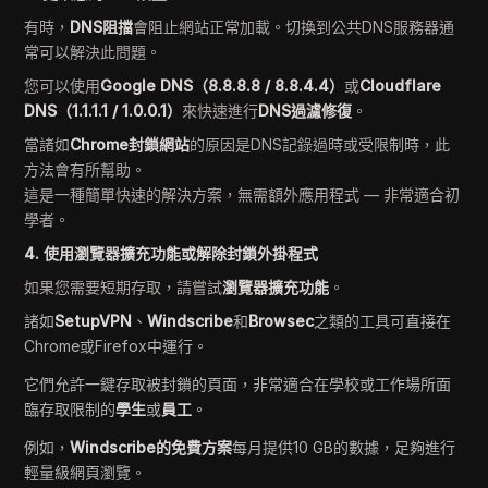
有時，
DNS阻擋
會阻止網站正常加載。切換到公共DNS服務器通
常可以解決此問題。
您可以使用
Google DNS（8.8.8.8 / 8.8.4.4）
或
Cloudflare
DNS（1.1.1.1 / 1.0.0.1）
來快速進行
DNS過濾修復
。
當諸如
Chrome封鎖網站
的原因是DNS記錄過時或受限制時，此
方法會有所幫助。
這是一種簡單快速的解決方案，無需額外應用程式 — 非常適合初
學者。
4. 使用瀏覽器擴充功能或解除封鎖外掛程式
如果您需要短期存取，請嘗試
瀏覽器擴充功能
。
諸如
SetupVPN
、
Windscribe
和
Browsec
之類的工具可直接在
Chrome或Firefox中運行。
它們允許一鍵存取被封鎖的頁面，非常適合在學校或工作場所面
臨存取限制的
學生
或
員工
。
例如，
Windscribe的免費方案
每月提供10 GB的數據，足夠進行
輕量級網頁瀏覽。