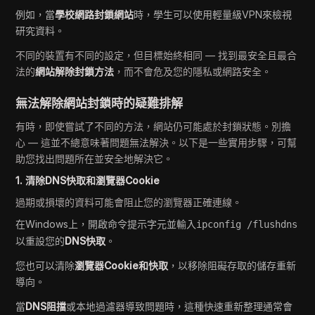
例如，當
學校網路封鎖網站
時，學生可以使用輕量級VPN來檢視
研究資料。
不同的裝置有不同的設定，但目標始終相同 — 找到最安全且最合
法的
網站解除封鎖方法
，而不會危及您的隱私或網路安全。
無法解除網站封鎖時的疑難排解
有時，即使嘗試了不同的方法，網站仍可能處於封鎖狀態。別擔
心 — 這並不總意味著問題無法解決。以下是一些實用步驟，可幫
助您找出問題所在並安全地解決它。
1. 清除DNS快取和瀏覽器Cookie
過期或損壞的資料可能會阻止您的瀏覽器正確連線。
在Windows上，開啟命令提示字元並輸入
ipconfig /flushdns
以重設您的
DNS快取
。
您也可以清除
瀏覽器Cookie和快取
，以移除阻礙存取的儲存重新
導向。
當
DNS阻擋
或本地過濾器導致問題時，這種快速重新整理通常會