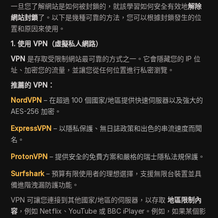
一旦您了解網站是如何被封鎖的，就該學習如何安全有效地
解除
網站封鎖
了。以下是幾種可靠的方法，您可以根據封鎖發生的位
置和原因來使用。
1. 使用 VPN（虛擬私人網路）
VPN
是存取受限制網站最可靠的方式之一。它會隱藏您的 IP 位
址、加密您的流量，並讓您從任何位置進行私密瀏覽。
推薦的 VPN：
NordVPN
– 在超過 100 個國家/地區提供快速伺服器以及強大的
AES-256 加密。
ExpressVPN
– 以隱私保護、無日誌政策和出色的串流速度而聞
名。
ProtonVPN
– 提供安全的免費方案和嚴格的瑞士隱私法規保護。
Surfshark
– 預算有限使用者的理想選擇，支援無限台裝置並具
備進階洩漏防護功能。
VPN 可讓您連接到其他國家/地區的伺服器，以存取
地區限制內
容
，例如 Netflix、YouTube 或 BBC iPlayer。例如，如果某個影