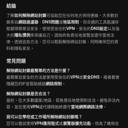
結論
了解
如何解除網站封鎖
可協助您在任何地方保持連線。大多數封
鎖來自
網路過濾器
、
DNS問題
或
地區限制
，但合適的工具能讓存
取變得簡單且安全。使用受信任的
VPN
、安全的
DNS設定
以及強
大的
隱私慣例
來保護自己。請始終負責任地瀏覽並遵守當地法
律。透過這些方法，您可以輕鬆解除網站封鎖，同時確保您的資
料和隱私安全。
常見問題
解除網站封鎖最簡單的方法是什麼？
最簡單且安全的方法是使用受信任的
VPN
或
安全DNS
。兩者都會
隱藏您的IP並幫助繞過
網路限制
。
解除網站封鎖是否合法？
是的，在大多數國家/地區，若負責任地使用則合法。避免非法內
容，並在使用
VPN
或代理時始終遵守
當地網際網路法律
。
我可以在學校或工作場所解除網站封鎖嗎？
您可以嘗試使用
VPN應用程式
或
瀏覽器擴充功能
，但為了確保合