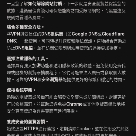
一旦您了解
如何解除網站封鎖
，下一步就是安全瀏覽並保護您的
數據。遵循最佳實踐可確保您能夠訪問受限制網站，而無需違反
規則或冒隱私風險。
結合多種安全方法。
將
VPN
與受信任的
DNS提供商
（如
Google DNS
或
Cloudflare
DNS
）一起使用，可同時提升速度和隱私保護。這種組合有助於
防止
DNS阻擋
，並在訪問受限制網站時使您的連接更加穩定。
選擇注重隱私的工具。
選擇具有強大
加密
功能和透明隱私政策的軟體。避免使用免費代
理或隨機的瀏覽器擴展程序，它們可能會注入廣告或竊取個人數
據。可靠的
VPN
和
安全瀏覽器
能提供更好的保護和穩定的訪問。
保持系統更新。
過時的瀏覽器或設備可能會觸發安全警告或訪問錯誤。定期更新
可以修補漏洞，並幫助您避免被
Chrome
或其他瀏覽器錯誤地將
安全頁面標記為有害頁面而進行阻擋。
養成安全的瀏覽習慣。
始終通過
HTTPS
進行連接，定期清除Cookie，並在使用公共網絡
後登出。這些小操作可以減少跟蹤，並使解除阻擋更加安全。