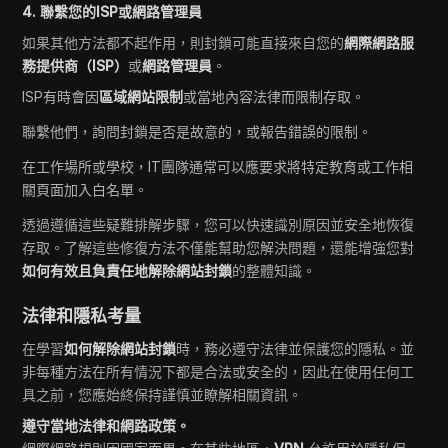
4. 聯繫您的ISP或網路管理員
如果其他方法都不起作用，則封鎖可能直接來自您的
網際網路服
務提供商（ISP）
或
網路管理員
。
ISP有時會因
區域網站限制
或當地內容法律而限制存取。
聯繫他們，詢問封鎖是否是故意的，或報告錯誤的限制。
在工作場所或學校，IT團隊通常可以應要求將特定教育或工作相
關頁面加入白名單。
透過遵循這些疑難排解步驟，您可以快速識別原因並安全地恢復
存取。了解這些修復方法不僅能幫助您解決問題，還能增強您對
如何有效且負責任地解除網站封鎖
的整體知識。
法律和隱私考量
在學習
如何解除網站封鎖
時，務必遵守法律並保護您的隱私。並
非每種方法在所有情況下都是合法或安全的，因此在使用任何工
具之前，您應始終保持謹慎並瞭解相關資訊。
遵守當地法律和網路政策。