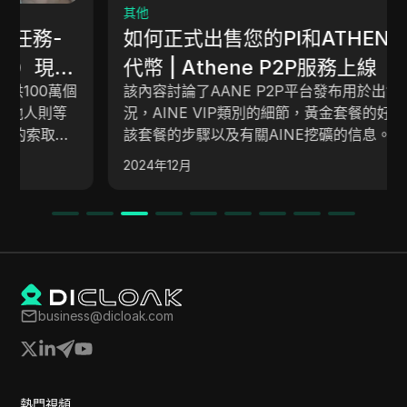
其他
如何正式出售您的PI和ATHENE挖礦
代幣 | Athene P2P服務上線【簡單流
該內容討論了AANE P2P平台發布用於出售代幣的情
程】#pi
況，AINE VIP類別的細節，黃金套餐的好處，購買
該套餐的步驟以及有關AINE挖礦的信息。它還解釋
了在P2P平台上出售代幣的過程，並提供了通過抽獎
2024年12月
贏得黃金套餐的機會。
business@dicloak.com
熱門視頻