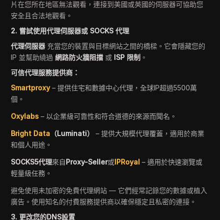
片在您所在地區無法觀看，連接到美國或英國的伺服器可協助您
安全且合法地觀看。
2. 嘗試使用代理伺服器或 SOCKS 代理
代理伺服器
充當您的裝置與目標網站之間的橋樑。它會隱藏您的
IP 並幫助繞過
網路防火牆阻擋
或
ISP 限制
。
可信代理服務提供商：
Smartproxy
– 提供住宅和數據中心代理，全球IP超過5500萬
個。
Oxylabs
– 以企業級可靠性和符合道德的來源而聞名。
Bright Data
（Luminati）
– 提供大規模代理覆蓋，適用於商業
和個人用途。
SOCKS5代理
來自
Proxy-Seller
或
IPRoyal
– 適用於快速瀏覽或
輕量級任務。
避免使用未加密的免費代理網站 — 它們經常記錄您的數據或植入
廣告。使用知名的付費服務提供商以確保穩定且私密的連接。
3. 更改您的DNS設置