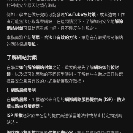
控制或安全原因封鎖存取時。
例如，學生在做研究時可能發現
YouTube被封鎖
，或者遠端工作
者可能無法存取專案網站。在這類情況下，了解如何安全地
解除
網站封鎖
可幫助您重新上網，且不違反任何規定。
本指南將介紹
簡單
、
合法
且
有效的方法
，讓您在存取受限制網站
的同時保護
隱私
。
了解網站封鎖
在學習
如何解除網站封鎖
之前，重要的是先了解
網站如何被封
鎖
，以及您可能面臨的不同類型限制。了解這些有助於您日後選
擇最安全且最有效的方式重新獲取存取權。
1. 網路層級限制
在
網路層級
，阻擋通常來自您的
網際網路服務提供商 (ISP)
、
防火
牆
或
路由器篩選器
。
ISP 阻擋
通常發生在您的提供商遵循當地法律或禁止特定類別網
站時。
網路防火牆阻擋
常見於
學校
和
辦公室
，管理員會限制社交媒體、