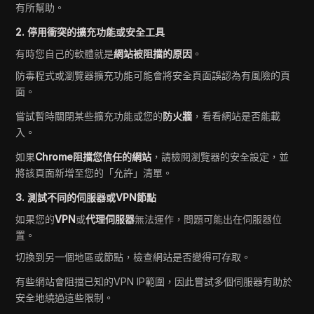
有所幫助。
2. 停用衝突的擴充功能或安全工具
有時您自己的軟體就是
網站被阻擋的原因
。
防毒程式或瀏覽器擴充功能可能會將安全頁面誤認為有風險的頁
面。
嘗試暫時關閉某些擴充功能或您的
防火牆
，看看網站是否能載
入。
如果
Chrome阻擋您信任的網站
，請檢閱瀏覽器的安全設定，並
將該頁面新增至您的「允許」清單。
3. 測試不同的伺服器或VPN節點
如果您的
VPN
或
代理伺服器
無法運作，問題可能出在伺服器位
置。
切換到另一個地區或節點，檢查網站是否變得可存取。
有些網站會阻擋已知的VPN IP範圍，因此嘗試多個伺服器有助於
安全地繞過這些限制。