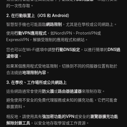
的一次性存取。
2. 在行動裝置上（iOS 和 Android）
智慧型手機也可能面臨
網路限制
，尤其是在學校或公司網路上。
使用
行動VPN應用程式
，如NordVPN、ProtonVPN或
ExpressVPN，解鎖受限制的應用程式和網站。
您也可以在Wi-Fi選項中調整
行動DNS設定
，以進行簡單的
DNS過
濾修復
。
如果某個應用程式受地區限制，切換到不同的伺服器位置有助於
合法繞過
地理限制內容
。
3. 在學校、工作場所或公共網路上
這些網路通常會使用
防火牆
或
路由器過濾器
來限制存取。
避免使用不安全的免費代理服務或未知的擴充功能，它們可能會
暴露資料。
相反地，請使用具有
強加密功能的VPN
或安全的
瀏覽器擴充功能
解除封鎖工具
，以安全地存取學習或工作資源。