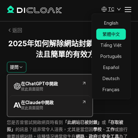
TC
English
返回
繁體中文
2025年如何解除網站封鎖：安全、合
Tiếng Việt
法且簡單的有效方法
Português
提問
Español
Deutsch
費利佩·莫雷拉
在ChatGPT中開啟
2025年10月
10
分鐘 閱讀
就此頁面提問
Français
分享給
在Claude中開啟
Copy Link
就此頁面提問
您是否曾嘗試開啟網頁時看到
「此網站已被封鎖」
或
「存取被
拒」
的訊息？這非常令人沮喪，尤其是當您因
學校
、
工作
或旅行
需要該網站時。這種情況通常發生在
網路
、
政府
或
安全工具
為了