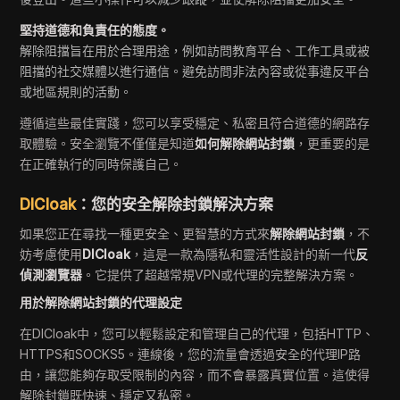
堅持道德和負責任的態度。
解除阻擋旨在用於合理用途，例如訪問教育平台、工作工具或被
阻擋的社交媒體以進行通信。避免訪問非法內容或從事違反平台
或地區規則的活動。
遵循這些最佳實踐，您可以享受穩定、私密且符合道德的網路存
取體驗。安全瀏覽不僅僅是知道
如何解除網站封鎖
，更重要的是
在正確執行的同時保護自己。
DICloak
：您的安全解除封鎖解決方案
如果您正在尋找一種更安全、更智慧的方式來
解除網站封鎖
，不
妨考慮使用
DICloak
，這是一款為隱私和靈活性設計的新一代
反
偵測瀏覽器
。它提供了超越常規VPN或代理的完整解決方案。
用於解除網站封鎖的代理設定
在DICloak中，您可以輕鬆設定和管理自己的代理，包括HTTP、
HTTPS和SOCKS5。連線後，您的流量會透過安全的代理IP路
由，讓您能夠存取受限制的內容，而不會暴露真實位置。這使得
解除封鎖既快速、穩定又私密。