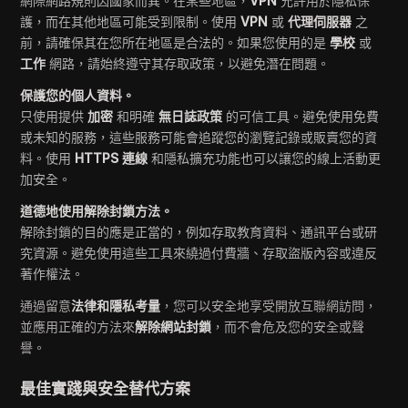
網際網路規則因國家而異。在某些地區，
VPN
允許用於隱私保
護，而在其他地區可能受到限制。使用
VPN
或
代理伺服器
之
前，請確保其在您所在地區是合法的。如果您使用的是
學校
或
工作
網路，請始終遵守其存取政策，以避免潛在問題。
保護您的個人資料。
只使用提供
加密
和明確
無日誌政策
的可信工具。避免使用免費
或未知的服務，這些服務可能會追蹤您的瀏覽記錄或販賣您的資
料。使用
HTTPS 連線
和隱私擴充功能也可以讓您的線上活動更
加安全。
道德地使用解除封鎖方法。
解除封鎖的目的應是正當的，例如存取教育資料、通訊平台或研
究資源。避免使用這些工具來繞過付費牆、存取盜版內容或違反
著作權法。
通過留意
法律和隱私考量
，您可以安全地享受開放互聯網訪問，
並應用正確的方法來
解除網站封鎖
，而不會危及您的安全或聲
譽。
最佳實踐與安全替代方案