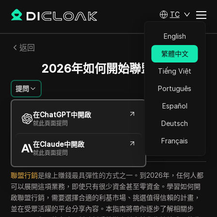
TC
English
返回
繁體中文
2026年如何開始聯盟行銷
Tiếng Việt
提問
Português
Español
Savannah Westwood
在ChatGPT中開啟
2026年6月
11
分鐘 閱讀
Deutsch
就此頁面提問
分享給
Français
在Claude中開啟
Copy Link
就此頁面提問
聯盟行銷
是線上賺錢最具彈性的方式之一。到2026年，任何人都
可以展開這項業務，即使只有很少資金甚至零資金。學習如何開
啟聯盟行銷，需要選擇合適的利基市場、挑選值得信賴的計畫，
並在受眾活躍的平台分享內容。本指南將帶你逐步了解相關步