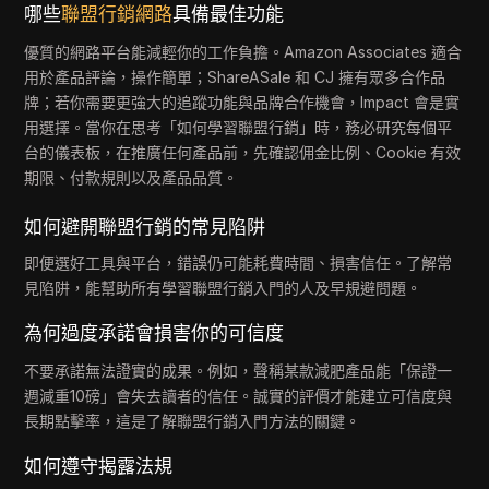
哪些
聯盟行銷網路
具備最佳功能
優質的網路平台能減輕你的工作負擔。Amazon Associates 適合
用於產品評論，操作簡單；ShareASale 和 CJ 擁有眾多合作品
牌；若你需要更強大的追蹤功能與品牌合作機會，Impact 會是實
用選擇。當你在思考「如何學習聯盟行銷」時，務必研究每個平
台的儀表板，在推廣任何產品前，先確認佣金比例、Cookie 有效
期限、付款規則以及產品品質。
如何避開聯盟行銷的常見陷阱
即便選好工具與平台，錯誤仍可能耗費時間、損害信任。了解常
見陷阱，能幫助所有學習聯盟行銷入門的人及早規避問題。
為何過度承諾會損害你的可信度
不要承諾無法證實的成果。例如，聲稱某款減肥產品能「保證一
週減重10磅」會失去讀者的信任。誠實的評價才能建立可信度與
長期點擊率，這是了解
聯盟行銷入門方法的關鍵。
如何遵守揭露法規