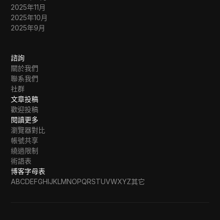
2025年11月
2025年10月
2025年9月
諮詢
關於我們
聯系我們
社群
文章投稿
歡迎投稿
閱讀更多
瀏覽器對比
帳號共享
繞過限制
術語表
博客字母表
A
B
C
D
E
F
G
H
I
J
K
L
M
N
O
P
Q
R
S
T
U
V
W
X
Y
Z
其它