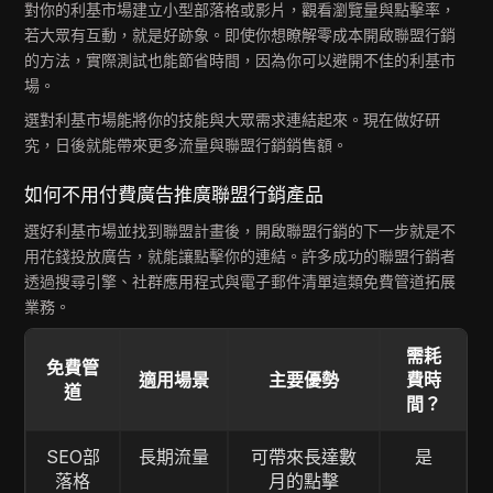
對你的利基市場建立小型部落格或影片，觀看瀏覽量與點擊率，
若大眾有互動，就是好跡象。即使你想瞭解零成本開啟聯盟行銷
的方法，實際測試也能節省時間，因為你可以避開不佳的利基市
場。
選對利基市場能將你的技能與大眾需求連結起來。現在做好研
究，日後就能帶來更多流量與聯盟行銷銷售額。
如何不用付費廣告推廣聯盟行銷產品
選好利基市場並找到聯盟計畫後，開啟聯盟行銷的下一步就是不
用花錢投放廣告，就能讓點擊你的連結。許多成功的聯盟行銷者
透過搜尋引擎、社群應用程式與電子郵件清單這類免費管道拓展
業務。
需耗
免費管
適用場景
主要優勢
費時
道
間？
SEO部
長期流量
可帶來長達數
是
落格
月的點擊