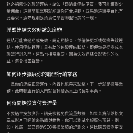
務必揭露你的聯盟連結。諸如「透過此連結購買，我可能獲得少
量佣金」這類簡單聲明就能讓你符合規範，亞馬遜這類平台也有
此要求。遵守規則是
負責任學習聯盟行銷的一環。
聯盟連結失效時該怎麼辦
連結可能會過期或失效，請定期檢查，並儘快更新或替換失效連
結。使用連結管理工具有助於追蹤連結狀態。即便你是從
零成本
聯盟行銷入門，這點也相當重要，因為失效連結會影響你的收
益，還會損害聲譽。
如何逐步擴展你的聯盟行銷業務
一旦你的連結正常運作、內容也能帶來點擊，下一步就是擴展業
務。此時
聯盟行銷入門就會轉變為真正的長期事業。
何時開始投資付費流量
不要過早投放廣告。請先檢視免費流量數據。如果某篇部落格文
章或影片已經帶來點擊與銷售，你可以測試小額廣告預算。例
如，推廣一篇已透過SEO轉換業績的評測文。這比隨意猜測更安