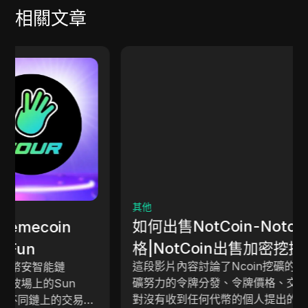
相關文章
其他
如何出售NotCoin-Notcoin真实价
格|NotCoin出售加密挖掘|索取&提款
這段影片內容討論了Ncoin挖礦的結果，包括基於挖
更新
礦努力的令牌分發、令牌價格、交易所上市，以及針
對沒有收到任何代幣的個人提出的解決方案。同時還