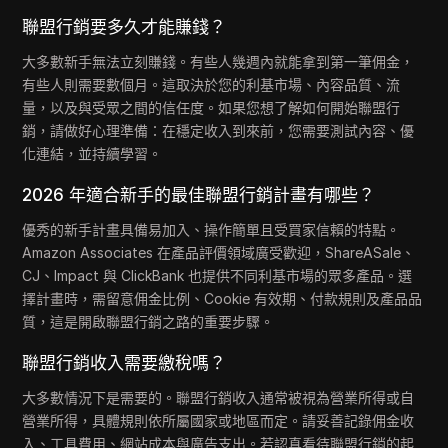
聯盟行銷要多久才能賺錢？
大多數新手無法立刻賺錢。有些人幾週內就能拿到第一筆佣金，
有些人則需要數個月。這取決於您的利基市場、內容品質、流
量，以及與受眾之間的信任度。如果您想了解如何開始聯盟行
銷，請做好心理準備：在穩定收入到來前，您需要測試內容、優
化連結，並持續學習。
2026 年適合新手的最佳聯盟行銷計畫有哪些？
優秀的新手計畫具備易加入、操作簡單且受買家信賴的特點。
Amazon Associates 在產品評價領域廣受歡迎，ShareASale、
CJ、Impact 與 ClickBank 也提供不同利基市場的眾多產品。選
擇計畫時，需留意佣金比例、Cookie 有效期、付款規則及產品品
質，這是開啟聯盟行銷之路的重要步驟。
聯盟行銷收入需要繳稅嗎？
大多數情況下是需要的。聯盟行銷收入通常被視為營業所得或自
營業所得，具體規則依所屬國家或地區而定。請妥善記錄佣金收
入、工具費用、網站成本與廣告支出。若認真看待聯盟行銷的起