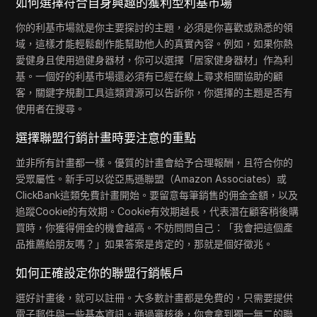
如何選擇符合自身興趣的獲利型利基市場
你的利基市場就是你主要探討的主題，必須是你喜歡或熟悉的領
域，這樣才能輕鬆創作能幫助他人的真實內容。例如，如果你熱
愛健身且使用過健身器材，你可以選擇「居家健身器材」作為利
基。一個好的利基市場還必須有已經在線上尋求相關協助的顧
客，關鍵字規劃工具這類資源可以告訴你，你選擇的主題是否有
使用者在搜尋。
選擇聯盟行銷計畫時要注意的重點
並非所有計畫都一樣。優質的計畫會給予合理報酬，且符合你的
受眾屬性。新手可以從亞馬遜聯盟（Amazon Associates）或
ClickBank這類免費計畫開始。要留意每筆銷售的佣金金額，以及
追蹤Cookie的有效期。Cookie有效期越長，代表潛在顧客稍後購
買時，你獲得佣金的機會越高。不妨問問自己：「我會把這個產
品推薦給朋友嗎？」如果答案是肯定的，那就是個好徵兆。
如何正確設定你的聯盟行銷帳戶
選好計畫後，就可以註冊。大多數計畫都是免費的，只需要提供
電子郵件與一些基本資訊。通過審核後，你會拿到獨一無二的聯