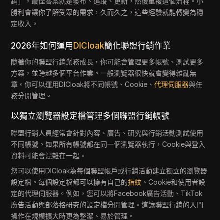
銷」，最佳答案就是發布、追蹤、更新，然後重複這個流程。小
勝利會讓你了解受眾的需求，久而久之，這些經驗就能轉變為穩
定收入。
2026年如何運用
DICloak
簡化聯盟行銷作業
隨著你的聯盟行銷業務成長，你可能會管理更多帳號、測試更多
方案，並跨越多個平台作業。一般瀏覽器很快就會變得雜亂無
章。你可以運用DICloak將不同帳號、Cookie、
代理伺服器
與任
務分開管理。
以獨立瀏覽器設定檔管理多個聯盟行銷帳號
聯盟行銷人員經常會針對內容、廣告、研究與行銷活動測試使用
不同帳號。如果所有帳號都在同一個瀏覽器執行，Cookie與登入
資料可能會混雜在一起。
您可以使用DICloak為每個聯盟帳戶或行銷活動建立獨立的瀏覽器
設定檔。每個設定檔都可以擁有自己的
指紋
、Cookie和使用者設
定的代理伺服器。例如，您可以將Facebook廣告活動、TikTok
廣告活動與部落格研究的設定檔分開管理。這讓聯盟行銷的入門
操作在規模擴大時更為整潔、易於管理。