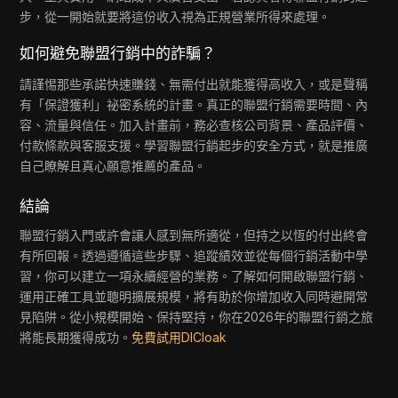
步，從一開始就要將這份收入視為正規營業所得來處理。
如何避免聯盟行銷中的詐騙？
請謹惕那些承諾快速賺錢、無需付出就能獲得高收入，或是聲稱
有「保證獲利」祕密系統的計畫。真正的聯盟行銷需要時間、內
容、流量與信任。加入計畫前，務必查核公司背景、產品評價、
付款條款與客服支援。學習聯盟行銷起步的安全方式，就是推廣
自己瞭解且真心願意推薦的產品。
結論
聯盟行銷入門或許會讓人感到無所適從，但持之以恆的付出終會
有所回報。透過遵循這些步驟、追蹤績效並從每個行銷活動中學
習，你可以建立一項永續經營的業務。了解如何開啟聯盟行銷、
運用正確工具並聰明擴展規模，將有助於你增加收入同時避開常
見陷阱。從小規模開始、保持堅持，你在2026年的聯盟行銷之旅
將能長期獲得成功。
免費試用DICloak