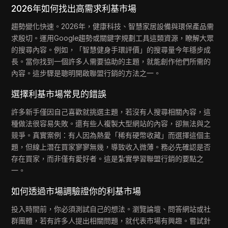
2026年如何找出高需求利基市場
趨勢變化快速。2026年，健康科技、智慧家居設備與環保產品需
求殷切。運用Google趨勢或關鍵字規劃工具這類資源，瞭解大眾
的搜尋內容。例如，「智慧健身手環評價」的搜尋量今年穩步成
長。當你找到一個許多人需要協助的主題，就能創作他們所需的
內容。這步驟是聰明開啟聯盟行銷的方法之一。
選擇利基市場常見的錯誤
許多新手僅因自己喜歡就挑選主題，若沒有人搜尋相關內容，這
種做法很容易失敗。還有些人複製大型網站的內容，卻無法與之
競爭。真實案例：有人因為熱愛「稀有硬幣收藏」而選擇這個主
題，但線上潛在買家寥寥無幾，導致收入微薄。務必先確認是否
存在買家，而非僅有愛好者。這是紮實學習聯盟行銷的要點之
一。
如何透過市場調驗證你的利基市場
投入時間前，你必須測試自己的想法。瀏覽論壇、問答網站或社
群團體，若有許多人提出相關問題，就代表市場有興趣。嘗試針