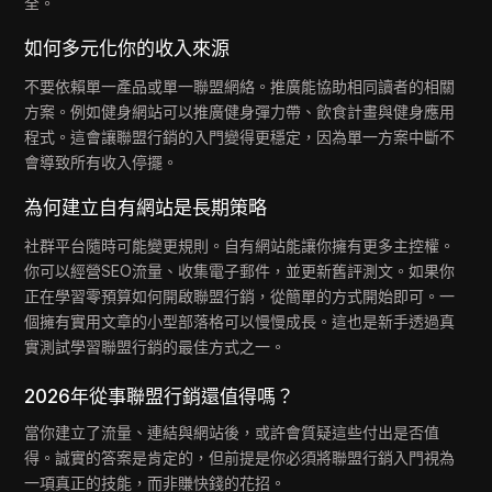
全。
如何多元化你的收入來源
不要依賴單一產品或單一聯盟網絡。推廣能協助相同讀者的相關
方案。例如健身網站可以推廣健身彈力帶、飲食計畫與健身應用
程式。這會讓聯盟行銷的入門變得更穩定，因為單一方案中斷不
會導致所有收入停擺。
為何建立自有網站是長期策略
社群平台隨時可能變更規則。自有網站能讓你擁有更多主控權。
你可以經營SEO流量、收集電子郵件，並更新舊評測文。如果你
正在學習零預算如何開啟聯盟行銷，從簡單的方式開始即可。一
個擁有實用文章的小型部落格可以慢慢成長。這也是新手透過真
實測試學習聯盟行銷的最佳方式之一。
2026年從事聯盟行銷還值得嗎？
當你建立了流量、連結與網站後，或許會質疑這些付出是否值
得。誠實的答案是肯定的，但前提是你必須將聯盟行銷入門視為
一項真正的技能，而非賺快錢的花招。