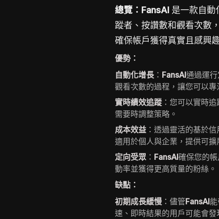
總覽：FansAI
是一款自動
蹤者、按讚數和觀看次數，涵
確保帳戶獲得真實且感興
優勢：
自動化增長
：
FansAI
通過運行
觀看次數的過程，讓您可以專
實時績效追蹤
：您可以實時追
需要時調整策略。
成本效益
：透過靈活的基於信
適用於個人與企業，提供可擴
定向受眾
：
FansAI
確保您的帳
動率並獲得更高質量的粉絲。
缺點：
初期成長緩慢
：儘管
FansAI
能
速、即時結果的用戶可能會發