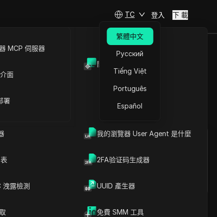
TC
登入
下 載
繁體中文
 MCP 伺服器
Русский
開放API
年頂級免費工
Tiếng Việt
 介面
Português
 部署
Español
提問
器
我的瀏覽器 User Agent 是什麼
在ChatGPT中開啟
Copy Link
就此頁面提問
列表
2FA验证码生成器
在Claude中開啟
就此頁面提問
C 洩露檢測
UUID 產生器
爬取
免費 SMM 工具