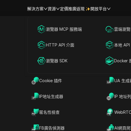
解決方案
資源
定價
推廣返現
開放平台
跨境電商
瀏覽器 MCP 服務端
海外社媒營銷
雲端瀏覽器
幫助中心
帳號共享
得Instagram粉絲：2025
聯盟營銷
HTTP API 介面
廣告投放
本地 API
具
RPA 市場（MCP）
擴展市場
網絡爬蟲
瀏覽器 SDK
帳號共享
Docker
Cookie 插件
UA 生成
讀
分享給
IP地址生成器
IP 地址
個照片分享應用程式——它是一個強大的平台，可用於建
。無論您是企業主、網紅，還是只是喜歡分享時刻
匿名性檢查
WebRT
am 粉絲數都是關鍵。但是，如何才能在不花費大量金錢
FB廣告偵測器
AI網頁