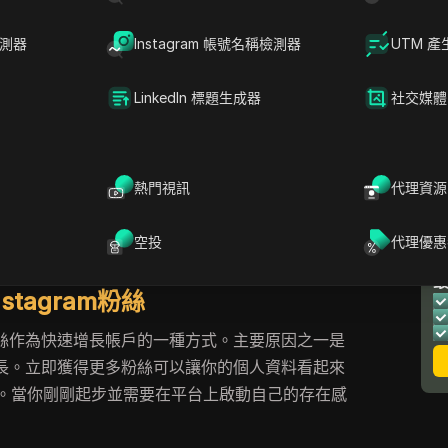
現可持續
Instagram 粉絲增長
的最佳選擇。通過使用
檢測器
Instagram 帳號名稱檢測器
UTM 產
您可以在不花錢投放廣告或購買假粉絲的情況下提
助您增加粉絲數量，還能增強您的
社交媒體行銷
策
LinkedIn 標題生成器
社交媒體
品牌曝光度
和接觸更多潛在客戶或粉絲的能力也會
僅在於數字。真實的粉絲會帶來真實的互動。他們
熱門視訊
代理資源
內容，並幫助擴大您的影響範圍。在本文中，我們
tagram 粉絲的頂級免費工具。您將學習如何改進內
空投
代理優惠
您的 Instagram 行銷工作中產生影響的工具。
stagram粉絲
購買粉絲作為快速增長帳戶的一種方式。主要原因之一是
快速增長。立即獲得更多粉絲可以讓你的個人資料看起來
。當你剛剛起步並需要在平台上啟動自己的存在感