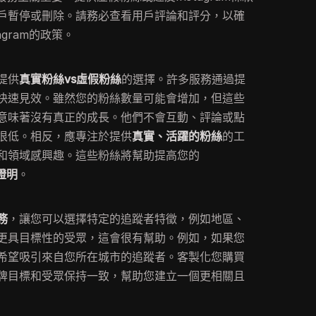
戶暫停或刪除。請務必查看用戶評論和評分，以確
gram的政策。
提供
真實粉絲vs虛假粉絲
的選擇。許多服務通過提
快速見效。雖然您的粉絲數量可能會增加，但這些
意味著沒有真正的成長。他們不會互動、評論或點
很低。相反，應專注於提供
真實、活躍的粉絲
的工
和領域感興趣。這些粉絲將幫助提高您的
證明
。
務
，讓您可以選擇特定的追蹤者特徵，例如地區、
更具目標性的受眾，這會很有幫助。例如，如果您
希望吸引來自您所在城市的追蹤者。客製化您購買
牌目標和受眾保持一致，幫助您建立一個更相關且