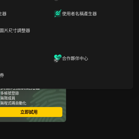
文章內容
生器
使用者名稱產生器
為何你可能想購買
Instagram粉絲
圖片尺寸調整器
如何選擇合適的工具購買
Instagram粉絲
2025年購買Instagram粉絲
的頂級免費工具
購買 Instagram 粉絲時應注
合作夥伴中心
意事項
使用DICloak進行安全有效的
多帳戶管理
券
使用輔助工具提升
最安全的指紋瀏覽器
Instagram粉絲數
購買Instagram粉絲值得
多帳號登錄
無限成員
嗎？
無程式碼自動化
常見問題
結論
立即試用