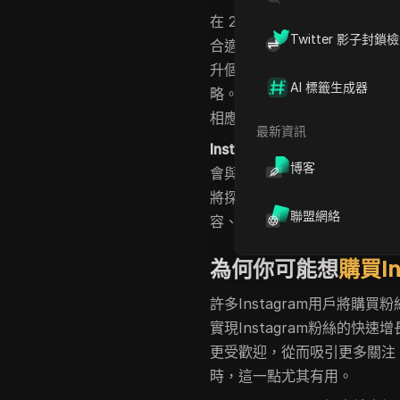
在 2025 年，免費工具是實
Twitter 影子封鎖
合適的
Instagram 增長工具
，
升個人資料。這些工具不僅幫
AI 標籤生成器
略。隨著粉絲數的增長，您的
相應提高。
最新資訊
Instagram 粉絲的重要性
不僅
博客
會與您的貼文互動、分享您的
將探討有助於您有機增長 Ins
聯盟網絡
容、與受眾互動，以及使用能夠在
為何你可能想
購買In
許多Instagram用戶將
實現Instagram粉絲的
更受歡迎，從而吸引更多關注
時，這一點尤其有用。