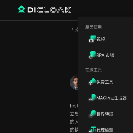
產品使用
返回
視頻
如何免費獲
RPA 市場
在線工具
威廉·戴維斯
免費工具
2025年9月
14
分鐘 閱
MAC地址生成器
Instagram 不僅僅是一
立您的品牌並與人們建立聯繫
世界時鐘
的人，增加您的 Instagr
的情況下實現這一目標呢？
代理檢測