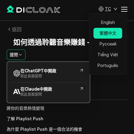
TC
English
返回
繁體中文
如何透過聆聽音樂賺錢 - 在線賺錢
Русский
提問
Tiếng Việt
Português
阿列克謝·索羅金
在ChatGPT中開啟
2024年12月
1
分鐘 閱讀
就此頁面提問
分享給
在Claude中開啟
Copy Link
就此頁面提問
將你的音樂熱情變現
了解 Playlist Push
為什麼 Playlist Push 是一個合法的機會