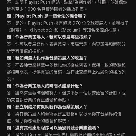
答：訪問 Playlist Push 網站，點擊“為創作者”，註冊，並確保你
擁有至少 1,000 名真實追隨者的播放列表。
問：Playlist Push 是一個合法的機會嗎？
答：是的，Playlist Push 擁有超過 970 位全球策展人，並獲得了
《財富》、《Hypebot》和《Medium》等知名來源的推薦。
問：作為音樂策展人，我可以發展哪些技能？
答：你可以發展寫作、表達意見、市場營銷、內容策展和趨勢分
析等有價值的技能。
問：我如何最大化作為音樂策展人的收益？
答：在各種音樂類型中多樣化你的播放列表，保持一致的聆聽和
審核時間表，提供真實的反饋，並在社交媒體上推廣你的播放列
表。
問：作為音樂策展人的時間承諾是什麼？
答：雖然這需要時間和努力，但這不是一個快速致富的計劃。成
功來自對音樂的真正熱愛和奉獻。
問：建立網絡如何幫助我作為音樂策展人？
答：與其他策展人和藝術家建立聯繫可以提高你在音樂界的價
值，幫助你發現新的機會和趨勢。
問：還有其他應用程序可以通過聆聽音樂賺錢嗎？
答：是的，Current 是另一個支付你聆聽音樂的應用程序，允許