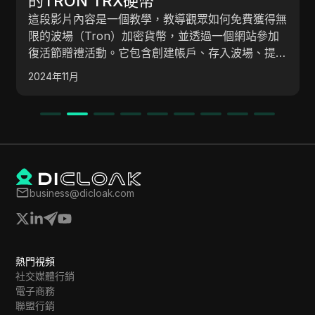
的TRON TRX硬幣
這段影片內容是一個教學，教導觀眾如何免費獲得無
限的波場（Tron）加密貨幣，並透過一個網站參加
復活節贈禮活動。它包含創建帳戶、存入波場、提取
資金以及通過推薦和投資方案賺取收益的步驟。
2024年11月
business@dicloak.com
熱門視頻
社交媒體行銷
電子商務
聯盟行銷