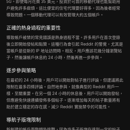
5G。即使每月花費 35 美元，投資於可靠的移動代理也能幫助用
戶避免許多麻煩，這比便宜的住宅代理要好得多，因為後者經常
導致問題。一個移動代理可以有效管理大約五個帳戶。
正確的熱身過程的重要性
導致帳戶被禁的常見錯誤是熱身過程不當。許多用戶在首次登錄
後立即開始發帖和點贊。這種行為會引起 Reddit 的警覺，尤其是
當帳戶是從新的 IP 地址訪問時。相反，用戶應該花幾分鐘瀏覽帖
子，然後讓帳戶休息約 24 小時，然後再進一步參與。
逐步參與策略
在最初的 24 小時後，用戶可以開始對帖子進行評論，但建議將此
限制在最多四條評論。自然地參與，就像典型的 Reddit 用戶一
樣，至關重要。在另一個 24 小時的休息後，用戶可以開始發帖，
但應避免快速連續發佈多個帖子。逐漸增加每天的帖子數量將有
助於建立穩定的存在感，減少 Reddit 實施禁令的可能性。
導航子版塊限制
新創建的帳戶面臨額外挑戰，因為許多子版塊在達到一定的帖子