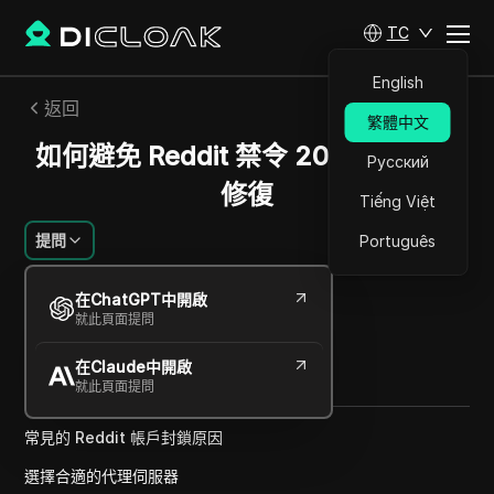
TC
English
返回
繁體中文
如何避免 Reddit 禁令 2024 | 100%
Русский
修復
Tiếng Việt
提問
Português
李明慧
在ChatGPT中開啟
2025年3月
1
分鐘 閱讀
就此頁面提問
分享給
在Claude中開啟
Copy Link
就此頁面提問
常見的 Reddit 帳戶封鎖原因
選擇合適的代理伺服器