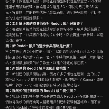
答：為了避免帳戶被禁，選擇正確類型的代理至關重要。Reddit
建議使用移動代理，無論是 4G 還是 5G。即使每月花費 35 美
元，投資於可靠的移動代理也能幫助用戶避免許多麻煩，這比便
宜的住宅代理要好得多。
問：為什麼正確的熱身過程對 Reddit 帳戶很重要？
答：導致帳戶被禁的常見錯誤是熱身過程不當。用戶應該花幾分
鐘瀏覽帖子，並讓帳戶休息約 24 小時，然後再進一步參與，以避
免引起警覺。
問：新 Reddit 帳戶的逐步參與策略是什麼？
答：在最初的 24 小時後，用戶可以開始對帖子進行評論，將此限
制在最多四條評論。在另一個 24 小時的休息後，用戶可以開始發
帖，逐漸增加每天的帖子數量，以建立穩定的存在感。
問：新創建的 Reddit 帳戶面臨什麼挑戰？
答：新創建的帳戶面臨挑戰，因為許多子版塊在達到一定的帖子
和評論 Karma 之前會對發帖施加限制。即使獲得了 Karma，如果
帳戶年齡過小，仍可能被限制在特定子版塊發帖。
問：我該如何找到可靠的 Reddit 帳戶提供者？
答：找到可靠的帳戶提供者是建立強大 Reddit 存在感的關鍵。一
個值得信賴的供應商可以幫助用戶創建和管理利基帳戶，而不會
遇到與 Reddit 垃圾郵件過濾器相關的典型問題。