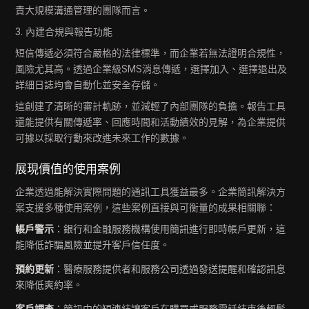
責大規模溝通管理的團隊而言。
3. 內建合規與報告功能
短信傳遞必須符合嚴格的法律標準，而企業若無法證明合規性，
風險尤其高。透過企業級SMS消息傳遞，選擇加入、選擇退出及
詳細日誌均會自動化並安全存儲。
這創建了清晰的審計軌跡，並減輕了內部團隊的負擔。報告工具
還能提供有關傳遞率、回應時間和活動績效的見解，為企業提供
可據以採取行動來改進未來工作的數據。
展現價值的使用案例
企業透過能解決實際問題的通訊工具獲益最多。企業簡訊解決方
案支援多種使用案例，這些案例直接與可衡量的成果相關聯：
帳戶警示
：銀行和金融服務機構使用簡訊進行即時帳戶更新，這
能降低詐騙風險並提升客戶信任度。
預約更新
：醫療服務提供者和服務公司透過發送提醒和確認訊息
來降低爽約率。
客戶調查
：簡訊中的短連結讓客戶在購買或服務電話結束後輕鬆