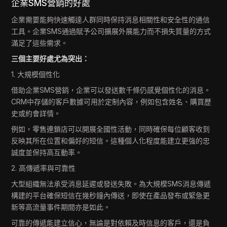
企業SMS營銷的好處
企業需要能夠快速觸達人群同時保持消息相關性和安全性的通信
工具。企業SMS通過賦予公司擴展外展能力而不損失質量的方式
滿足了這些需求。
三個主要好處尤為突出：
1. 大規模個性化
借助企業SMS營銷，企業可以發送數千條仍感覺個性化的消息。
CRM中存儲的客戶數據可用於定制內容，例如包含姓名、購買歷
史或約會詳情。
例如，零售連鎖店可以開展全國性活動，同時確保每位顧客收到
反映其所在位置和偏好的短信。這種個人化程度能建立更強的忠
誠度並保持高互動率。
2. 高傳遞率與可靠性
大型組織無法承受消息延遲或發送失敗。為大規模SMS消息傳遞
構建的平台確保短信在幾秒鐘內傳送，即使在產品發布或緊急更
新等高流量事件期間亦是如此。
可靠的傳遞能建立信心，無論是對依賴及時信息的客戶，還是負