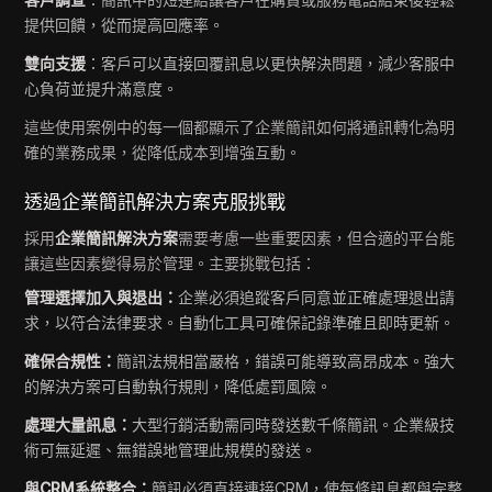
提供回饋，從而提高回應率。
雙向支援
：客戶可以直接回覆訊息以更快解決問題，減少客服中
心負荷並提升滿意度。
這些使用案例中的每一個都顯示了企業簡訊如何將通訊轉化為明
確的業務成果，從降低成本到增強互動。
透過企業簡訊解決方案克服挑戰
採用
企業簡訊解決方案
需要考慮一些重要因素，但合適的平台能
讓這些因素變得易於管理。主要挑戰包括：
管理選擇加入與退出：
企業必須追蹤客戶同意並正確處理退出請
求，以符合法律要求。自動化工具可確保記錄準確且即時更新。
確保合規性：
簡訊法規相當嚴格，錯誤可能導致高昂成本。強大
的解決方案可自動執行規則，降低處罰風險。
處理大量訊息：
大型行銷活動需同時發送數千條簡訊。企業級技
術可無延遲、無錯誤地管理此規模的發送。
與CRM系統整合：
簡訊必須直接連接CRM，使每條訊息都與完整