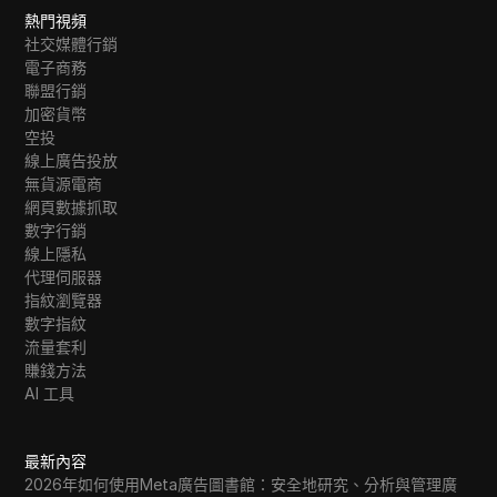
熱門視頻
社交媒體行銷
電子商務
聯盟行銷
加密貨幣
空投
線上廣告投放
無貨源電商
網頁數據抓取
數字行銷
線上隱私
代理伺服器
指紋瀏覽器
數字指紋
流量套利
賺錢方法
AI 工具
最新內容
2026年如何使用Meta廣告圖書館：安全地研究、分析與管理廣