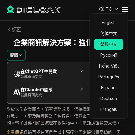
TC
English
返回
简体中文
企業簡訊解決方案：強化客戶連結
繁體中文
提問
Русский
Tiếng Việt
查爾斯·馬丁內斯
在ChatGPT中開啟
2025年10月
4
分鐘 閱讀
Português
就此頁面提問
分享給
Español
在Claude中開啟
Copy Link
就此頁面提問
Deutsch
對於大型企業而言，隨著業務成長，保持溝通一致性是最困難的
Français
任務之一。要及時觸達數千名客戶，僅靠電子郵件或電話是不夠
的。電子郵件可能會被埋在收件箱中，而電話通話通常太慢。
企業簡訊
透過直接在客戶手機上觸達他們來提供實際價值。因