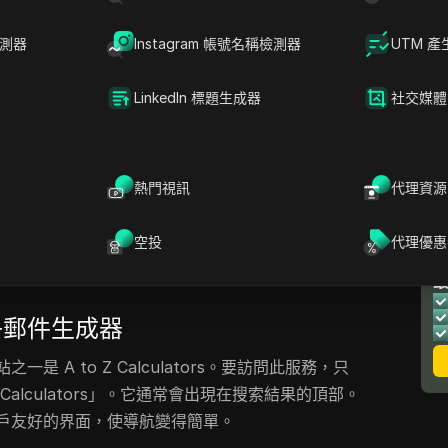
檢測器
Instagram 帳號名稱檢測器
UTM 產
LinkedIn 標題生成器
社交媒體
器介紹
熱門視訊
代理資源
何希望創建一次性電子郵件地址的人來說非常有用
空投
代理優惠
成可以在有限時間內使用的電子郵件地址，提供了
私並減少垃圾郵件。
子郵件生成器
 A to Z Calculators。要訪問此服務，只
 Z Calculators」。它通常會出現在搜索結果的頂部。
戶友好的界面，使導航變得簡單。