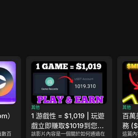
其他
其他
tom）
1 游戲性 = $1,019 | 玩遊
百萬
戲立即賺取$1019到您的
務 ($
價值數百
該影片內容是一個關於如何通過在
這篇內
錢包