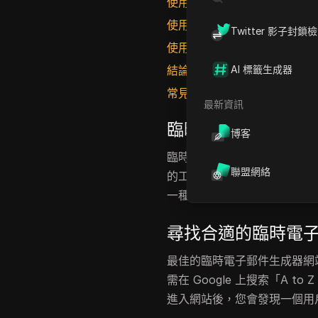
使用您的臨時電子郵件
使用臨時地址接收電子郵件
Twitter 影子封鎖
使用臨時電子郵件服務的好處
結論
AI 標籤生成器
常見問題
最新資訊
臨時電子郵件生成
博客
臨時電子郵件生成器是對於任
聯盟網絡
的工具。這些服務允許用戶生
一種有效的方式來管理在線隱
尋找合適的臨時電
最佳的臨時電子郵件生成器網站之一是
需在 Google 上搜索「A to
進入網站後，您會發現一個用