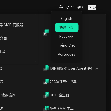
TC
登入
下 載
English
 MCP 伺服器
繁體中文
開放API
件地址！
Русский
 介面
Tiếng Việt
 部署
Português
提問
器
我的瀏覽器 User Agent 是什麼
在ChatGPT中開啟
Copy Link
就此頁面提問
列表
2FA验证码生成器
在Claude中開啟
就此頁面提問
C 洩露檢測
UUID 產生器
爬取
免費 SMM 工具