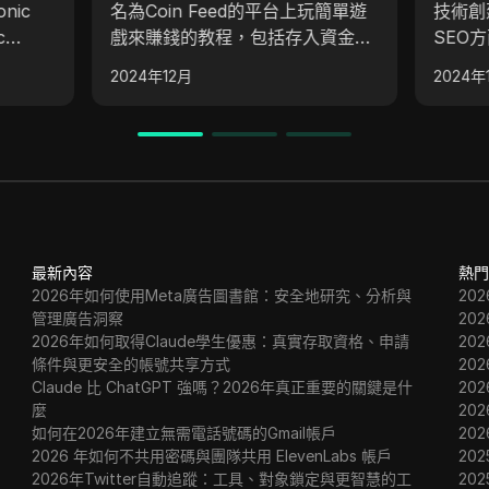
nic
名為Coin Feed的平台上玩簡單遊
技術創
c
戲來賺錢的教程，包括存入資金、
SEO
可以通過
選擇遊戲如紅綠、扫雷，以及追隨
Goog
2024年12月
2024年
分配，
信號組的信號進行有利可圖的交
程中面臨的挑
個計劃
易。該內容涵蓋創建帳戶、存入資
智慧在
獎勵，
金、玩遊戲和提取盈利，強調使用
了從這
之前積
信號以取得成功遊戲的重要性。
了網絡
重要性
最新內容
熱門
2026年如何使用Meta廣告圖書館：安全地研究、分析與
20
管理廣告洞察
20
2026年如何取得Claude學生優惠：真實存取資格、申請
20
條件與更安全的帳號共享方式
20
Claude 比 ChatGPT 強嗎？2026年真正重要的關鍵是什
20
麼
20
如何在2026年建立無需電話號碼的Gmail帳戶
20
2026 年如何不共用密碼與團隊共用 ElevenLabs 帳戶
202
2026年Twitter自動追蹤：工具、對象鎖定與更智慧的工
202