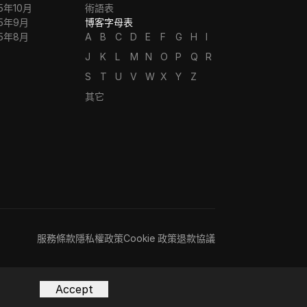
5年10月
術語表
25年9月
博客字母表
25年8月
A
B
C
D
E
F
G
H
I
J
K
L
M
N
O
P
Q
R
S
T
U
V
W
X
Y
Z
其它
服務條款
隱私權政策
Cookie 政策
退款協議
Accept