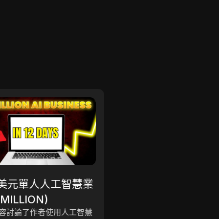
網賺
美元單人人工智慧業
最懶的副業，讓初學
MILLION)
天從手機上賺取750
容討論了作者使用人工智慧
本文介紹了一種通過手機在
| 在線賺錢