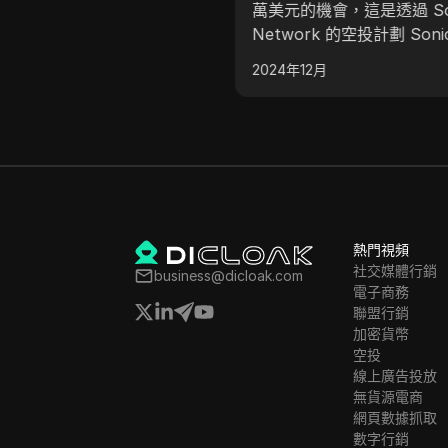
萬美元的機會，這是透過 So
Network 的空投計劃 Soni
Boom 來實現的。開發者
2024年12月
贏得項目來確保獲得空投的
最終將代幣分發給用戶。這
目前正在進行中，提供重要
需要在十一月公布獲獎項目
極參與。
熱門視頻
社交媒體行銷
business@dicloak.com
電子商務
聯盟行銷
加密貨幣
空投
線上廣告投放
無貨源電商
網頁數據抓取
數字行銷