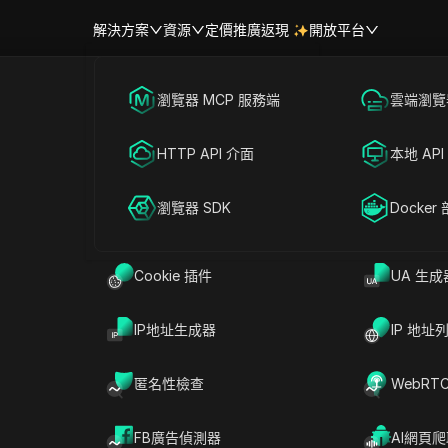
解決方案
資源
定價
推廣返現
開放平台
跨境電商
瀏覽器 MCP 服務端
海外社媒營銷
雲端瀏覽器
幫助中心
帳號共享
郵件網站，提供即時免費電子郵
聯盟營銷
HTTP API 介面
廣告投放
本地 API
無需註冊
RPA 市場（MCP）
擴展市場
網絡爬蟲
瀏覽器 SDK
帳號共享
Docker
Cookie 插件
UA 生成
分享給
IP地址生成器
IP 地址
匿名性檢查
WebRT
器
FB廣告偵測器
AI網頁