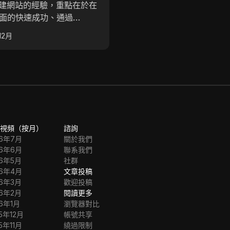
建網站的經驗，重點在於在
被動收入的方法，重點在於
方面的快速成功、通過
銷。 讀者將學習如何確定利基市
le AdSense的獲利以及在過
場、選擇聯盟平台、創建獨
12月
2025年2月
戰。 作者強調了人工
並最大化收益。 通過一致的努力和
內容創作中的潛力，並分享
策略，個人可以實現每天 $75
段旅程中獲得的見解，強調
收入，並在做自己喜愛的事
世界的不可預測性和韌性的
時獲得財務自由。
。
視頻（按月）
諮詢
26年7月
關於我們
26年6月
聯系我們
26年5月
社群
26年4月
文章投稿
26年3月
歡迎投稿
26年2月
閱讀更多
26年1月
瀏覽器對比
5年12月
帳號共享
5年11月
繞過限制