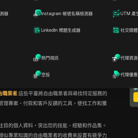
。讓我們深入瞭解這些實用且有效的選擇，讓您在
檢測器
Instagram 帳號名稱檢測器
UTM 產
。
LinkedIn 標題生成器
社交媒體
錢方式之一。它涉及逐個專案地向全球客戶提供您
熱門視訊
代理資源
以在各個領域工作，包括寫作、平面設計、程式設
如果您具有專業技能並希望獨立工作，這種方法是
空投
代理優惠
由職業者
.這些平臺將自由職業者與尋找特定服務的
管理專案、付款和客戶反饋的工具，使找工作和獲
注目的個人資料，突出您的技能、經驗和作品集。
類似專業知識的自由職業者的收費來設置有競爭力