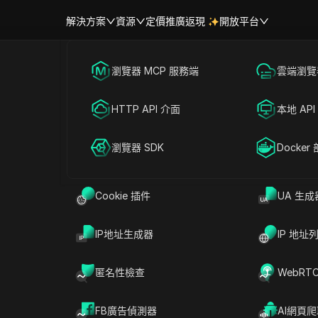
解決方案
資源
定價
推廣返現
開放平台
跨境電商
瀏覽器 MCP 服務端
海外社媒營銷
雲端瀏覽器
幫助中心
帳號共享
任何地方在線賺錢的10種行之有
聯盟營銷
HTTP API 介面
廣告投放
本地 API
RPA 市場（MCP）
擴展市場
網絡爬蟲
瀏覽器 SDK
帳號共享
Docker
讀
分享給
Cookie 插件
UA 生成
線賺錢變得比以往任何時候都更容易。您可以查看
IP地址生成器
IP 地址
客。無論您是在尋找全職職業、副業，還是只是尋
供了無數遠端工作的機會。在線賺錢提供靈活性、
匿名性檢查
WebRT
的能力。在此博客中，我們將探討 10 種在線賺錢
FB廣告偵測器
AI網頁
興趣的各種方法。此外，還列出了如何安全有效地