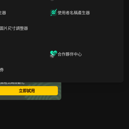
1. 自由職業者
2. 在線輔導和教學
生器
使用者名稱產生器
3. 聯盟行銷
4. 電子商務和直銷
5. 博客和內容創作
圖片尺寸調整器
6. 在線調查和市場研究
7. 虛擬協助
8. 圖庫攝影和銷售數碼產品
9. 遠端客戶服務
合作夥伴中心
10. 在線交易和投資
在線賺錢的利弊
最安全的指紋瀏覽器
關於如何順利在線賺錢的提
券
示
多帳號登錄
無限成員
結束語
無程式碼自動化
關於在線賺錢的常見問題
立即試用