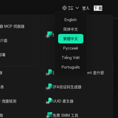
TC
登入
下 載
English
 MCP 伺服器
简体中文
開放API
效的方法
繁體中文
 介面
Русский
提問
 部署
Tiếng Việt
在ChatGPT中開啟
Copy Link
Português
就此頁面提問
器
我的瀏覽器 User Agent 是什麼
在Claude中開啟
就此頁面提問
列表
2FA验证码生成器
C 洩露檢測
UUID 產生器
爬取
免費 SMM 工具
文章內容