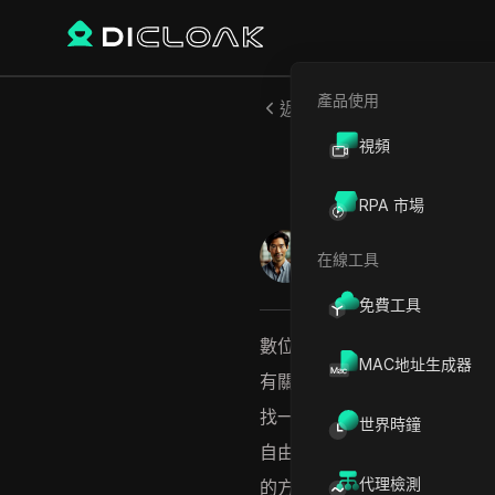
產品使用
返回
視頻
從世界
RPA 市場
林子峰
在線工具
2025年4月
34
分鐘 閱
免費工具
數位革命使從世界任何地方在
MAC地址生成器
有關在線賺錢方法的文章和博
找一些額外收入，互聯網都提
世界時鐘
自由度以及按照自己的條件工作
代理檢測
的方法，涵蓋滿足不同技能和