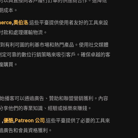
可以與直接向客戶履行訂單的供應商合作。這降低
期成本。
erce
,
奧伯洛
.這些平臺提供使用者友好的工具來設
付款和處理運輸物流。
找到有利可圖的利基市場和熱門產品。使用社交媒體
 制定可靠的數位行銷策略來吸引客戶。確保卓越的客
複購買。
或開始播客可以通過廣告、贊助和聯盟營銷獲利。內容
分享他們的專業知識、經驗或娛樂來賺錢。
）
,
優酷
,
Patreon 公司
.這些平臺提供了必要的工具來
過廣告和會員資格獲利。