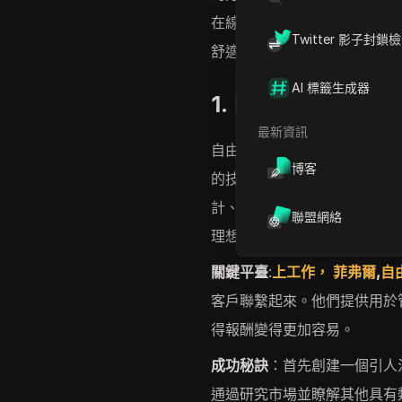
在線賺取收入的提示供您參考
Twitter 影子封鎖
舒適的家中或環遊世界時賺錢
AI 標籤生成器
1. 自由職業者
最新資訊
自由職業者是最流行的在線賺
博客
的技能和服務。自由職業者可
計、程式設計、數位行銷等。
聯盟網絡
理想的選擇。
關鍵平臺
:
上工作，
菲弗爾
,
自
客戶聯繫起來。他們提供用於
得報酬變得更加容易。
成功秘訣
：首先創建一個引人
通過研究市場並瞭解其他具有