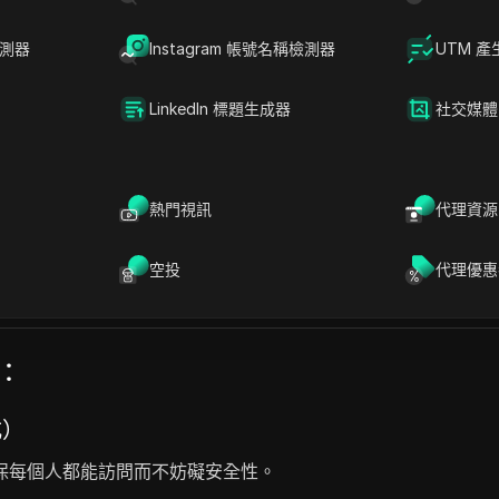
模型 LLMs
AI 數據分析應用
AI 開發者工具
AI 代理
檢測器
Instagram 帳號名稱檢測器
UTM 產
LinkedIn 標題生成器
社交媒體
熱門視訊
代理資源
數據倉庫及向量數據庫的無縫集成，簡化了數據團隊的 AI 工作流
性和管理成本。作為一個企業級平台，Fleak 通過啟用自我修
空投
代理優惠
號：
式）
保每個人都能訪問而不妨礙安全性。