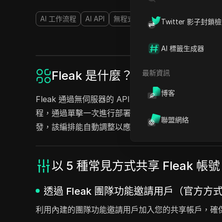
AI 工作流程
AI API
無程式碼與低程式碼開發
大型語言
Twitter 影子封鎖
AI 標籤生成器
最新資訊
Fleak 是什麼？
博客
Fleak 通過無伺服器的 API 構建器和與頂級雲
程，通過單擊一次進行部署，並實時監控以確保數據準確
聯盟網絡
發，該編排能自動調整以應對變化。
以 5 種常見方式共享 Fleak 帳
透過 Fleak 團隊功能邀請用戶（官方方
利用內建的團隊功能邀請用戶加入您的共享帳戶，確