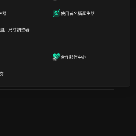
生器
使用者名稱產生器
圖片尺寸調整器
合作夥伴中心
程。用戶可以在幾分鐘內創建複雜的模型鏈接數據工作流
復的 AI 編排，徹底改變了智能數據工作流程的開
券