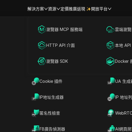
解決方案
資源
定價
推廣返現
開放平台
跨境電商
瀏覽器 MCP 服務端
海外社媒營銷
雲端瀏覽器
幫助中心
帳號共享
聯盟營銷
HTTP API 介面
廣告投放
本地 API
輕鬆共享 Fleak 帳號
RPA 市場（MCP）
擴展市場
網絡爬蟲
瀏覽器 SDK
帳號共享
Docker
eak Professional 和
Cookie 插件
UA 生成
試用
IP地址生成器
IP 地址
鎖其強大功能，讓您的帳戶可以在多個設備之間共享！享受
擇擁有 5 個工作流程的免費計劃，還是擁有 50 個
匿名性檢查
WebRT
訪問。今天就提升您的生產力，輕鬆分享您的 Fleak 帳
FB廣告偵測器
AI網頁