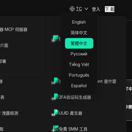
TC
登入
下 載
English
 MCP 伺服器
简体中文
開放API
繁體中文
 介面
Русский
 部署
Tiếng Việt
提問
Português
器
我的瀏覽器 User Agent 是什麼
Español
在ChatGPT
就此頁面提問
列表
2FA验证码生成器
在Claude中
就此頁面提問
C 洩露檢測
UUID 產生器
爬取
免費 SMM 工具