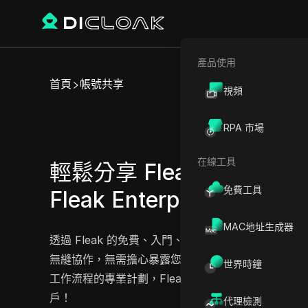
產品使用
首頁
帳號共享
視頻
RPA 市場
在線工具
輕鬆分享 Fleak Starter、Fl
免費工具
Fleak Enterprise 帳戶
立即
MAC地址生成器
透過 Fleak 的免費、入門、專業或企業計劃，解
無縫協作，無需擔心暴露您的帳戶憑證或密碼。無論您選
世界時鐘
工作流程的專業計劃，Fleak 都能確保多用戶的安全
戶！
代理檢測