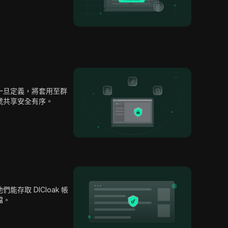
一旦定義，將套用至群
帳號共享安全有序。
存取 DICloak 帳
檔。