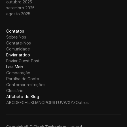
outubro 2025
setembro 2025
agosto 2025
Contatos
Sobre Nós
Contate-Nos
Comunidade
Enviar artigo
Enviar Guest Post
Leia Mais
Comparação
Partilha de Conta
Contornar restrições
Glossário
Alfabeto do Blog
A
B
C
D
E
F
G
H
I
J
K
L
M
N
O
P
Q
R
S
T
U
V
W
X
Y
Z
Outros
Copyright© DICloak Technology Limited