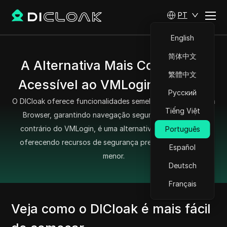
PT
English
简体中文
A Alternativa Mais Confiável e
繁體中文
Acessível ao VMLogin Browser
Русский
O DICloak oferece funcionalidades semelhantes ao VMLogin
Tiếng Việt
Browser, garantindo navegação segura e anônima. Ao
contrário do VMLogin, é uma alternativa mais acessível,
Português
oferecendo recursos de segurança premium a um custo
Español
menor.
Deutsch
Français
Veja como o DICloak é mais fácil