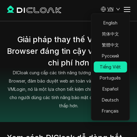
VN
English
简体中文
Giải pháp thay thế VMLogin
繁體中文
Browser đáng tin cậy và tiết kiệm
Русский
chi phí hơn
Tiếng Việt
DICloak cung cấp các tính năng tương tự như VMLogin
Português
Browser, đảm bảo duyệt web an toàn và ẩn danh. Khác với
Español
VMLogin, nó là một lựa chọn tiết kiệm chi phí hơn, mang đến
cho người dùng các tính năng bảo mật cao cấp với chi phí
Deutsch
thấp hơn.
Français