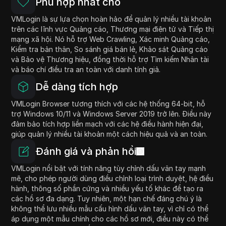
Phù hợp nhất cho
VMLogin là sự lựa chọn hoàn hảo để quản lý nhiều tài khoản
trên các lĩnh vực Quảng cáo, Thương mại điện tử và Tiếp thị
mạng xã hội. Nó hỗ trợ Web Crawling, Xác minh Quảng cáo,
Kiểm tra bản thân, So sánh giá bán lẻ, Khảo sát Quảng cáo
và Bảo vệ Thương hiệu, đồng thời hỗ trợ Tìm kiếm Nhân tài
và báo chí điều tra an toàn với danh tính giả.
Dễ dàng tích hợp
VMLogin Browser tương thích với các hệ thống 64-bit, hỗ
trợ Windows 10/11 và Windows Server 2019 trở lên. Điều này
đảm bảo tích hợp liền mạch với các hệ điều hành hiện đại,
giúp quản lý nhiều tài khoản một cách hiệu quả và an toàn.
Đánh giá và phản hồi
VMLogin nổi bật với tính năng tùy chỉnh dấu vân tay mạnh
mẽ, cho phép người dùng điều chỉnh loại trình duyệt, hệ điều
hành, thông số phần cứng và nhiều yếu tố khác để tạo ra
các hồ sơ đa dạng. Tuy nhiên, một hạn chế đáng chú ý là
không thể lưu nhiều mẫu cấu hình dấu vân tay, vì chỉ có thể
áp dụng một mẫu chính cho các hồ sơ mới, điều này có thể