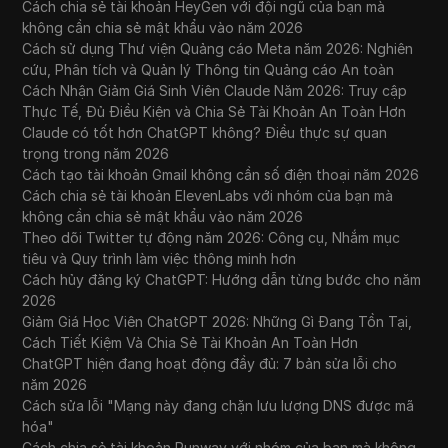
Cách chia sẻ tài khoản HeyGen với đội ngũ của bạn mà
không cần chia sẻ mật khẩu vào năm 2026
Cách sử dụng Thư viện Quảng cáo Meta năm 2026: Nghiên
cứu, Phân tích và Quản lý Thông tin Quảng cáo An toàn
Cách Nhận Giảm Giá Sinh Viên Claude Năm 2026: Truy cập
Thực Tế, Đủ Điều Kiện và Chia Sẻ Tài Khoản An Toàn Hơn
Claude có tốt hơn ChatGPT không? Điều thực sự quan
trọng trong năm 2026
Cách tạo tài khoản Gmail không cần số điện thoại năm 2026
Cách chia sẻ tài khoản ElevenLabs với nhóm của bạn mà
không cần chia sẻ mật khẩu vào năm 2026
Theo dõi Twitter tự động năm 2026: Công cụ, Nhắm mục
tiêu và Quy trình làm việc thông minh hơn
Cách hủy đăng ký ChatGPT: Hướng dẫn từng bước cho năm
2026
Giảm Giá Học Viên ChatGPT 2026: Những Gì Đang Tồn Tại,
Cách Tiết Kiệm Và Chia Sẻ Tài Khoản An Toàn Hơn
ChatGPT hiện đang hoạt động đầy đủ: 7 bản sửa lỗi cho
năm 2026
Cách sửa lỗi "Mạng này đang chặn lưu lượng DNS được mã
hóa"
Cách chia sẻ tài khoản Runway với nhóm của bạn mà không