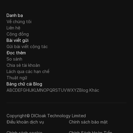
Danh bạ
Về chúng tôi
Liên hệ
Cộng đồng
Bài viết gửi
Gửi bài viết cộng tác
Đọc thêm
So sánh
Chia sẻ tài khoản
Lách qua các hạn chế
Thuật ngữ
Bảng chữ cái Blog
A
B
C
D
E
F
G
H
I
J
K
L
M
N
O
P
Q
R
S
T
U
V
W
X
Y
Z
Blog Khác
Copyright© DICloak Technology Limited
Điều khoản dịch vụ
Chính sách bảo mật
Chính sách cookie
Chính Sách Hoàn Tiền