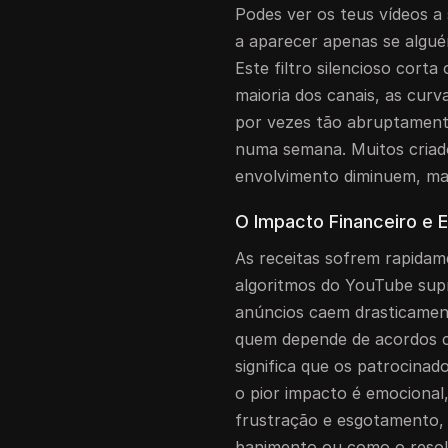
Podes ver os teus vídeos a
a aparecer apenas se algué
Este filtro silencioso cort
maioria dos canais, as curv
por vezes tão abruptament
numa semana. Muitos criad
envolvimento diminuem, ma
O Impacto Financeiro e 
As receitas sofrem rapida
algoritmos do YouTube sup
anúncios caem drasticament
quem depende de acordos c
significa que os patrocinad
o pior impacto é emocional,
frustração e esgotamento,
banimento ou como o resolv