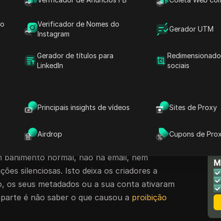
dit
e na
Comunidade de Ajuda do YouTube
s canais deixam de aparecer subitamente nas
do
Verificador de Nomes do
Gerador UTM
dados ou até nos comentários, mas nada é
Instagram
isso que tantos criadores andam a
pesquisar
Gerador de títulos para
Redimensionado
ing está a arruinar o YouTube
, e porque é que
LinkedIn
sociais
ior do que apenas o tráfego perdido.
 visualizações. A verdadeira dor é mais
mas o teu conteúdo fica enterrado. Os
Principais insights de vídeos
Sites de Proxy
oritmo do YouTube fazem com que os
a perseguir "correções" que nunca
Airdrop
Cupons de Pro
lvimento, as receitas e a confiança se
N
m banimento normal, não há email, nem
M
ções silenciosas. Isto deixa os criadores a
o, os seus metadados ou a sua conta ativaram
or parte é não saber o que causou a
proibição