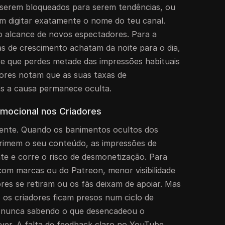
 serem bloqueados para serem tendências, ou
m digitar exatamente o nome do teu canal.
a o alcance de novos espectadores. Para a
as de crescimento achatam da noite para o dia,
e que perdes metade das impressões habituais
ores notam que as suas taxas de
s a causa permanece oculta.
Emocional nos Criadores
mente. Quando os banimentos ocultos dos
rimem o seu conteúdo, as impressões de
e e corre o risco de desmonetização. Para
om marcas ou do Patreon, menor visibilidade
ores se retiram ou os fãs deixam de apoiar. Mas
 os criadores ficam presos num ciclo de
 nunca sabendo o que desencadeou o
er. A falta de feedback claro no YouTube