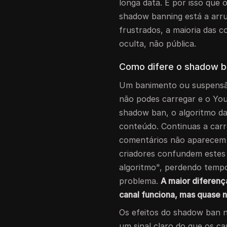
longa data. É por isso que
shadow banning está a arr
frustrados, a maioria das 
oculta, não pública.
Como difere o shadow b
Um banimento ou suspensão
não podes carregar e o Yo
shadow ban, o algoritmo da
conteúdo. Continuas a carr
comentários não aparecem 
criadores confundem estes 
algoritmo", perdendo temp
problema.
A maior diferenç
canal funciona, mas quase 
Os efeitos do shadow ban 
um sinal claro do que os c