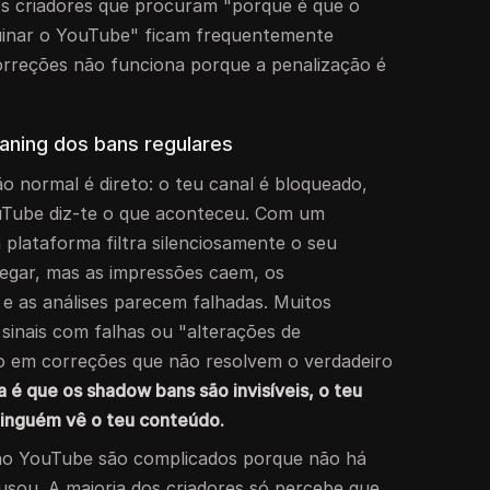
 os criadores que procuram "porque é que o
uinar o YouTube" ficam frequentemente
correções não funciona porque a penalização é
aning dos bans regulares
 normal é direto: o teu canal é bloqueado,
uTube diz-te o que aconteceu. Com um
 plataforma filtra silenciosamente o seu
egar, mas as impressões caem, os
e as análises parecem falhadas. Muitos
sinais com falhas ou "alterações de
o em correções que não resolvem o verdadeiro
a é que os shadow bans são invisíveis, o teu
ninguém vê o teu conteúdo.
no YouTube são complicados porque não há
ausou. A maioria dos criadores só percebe que