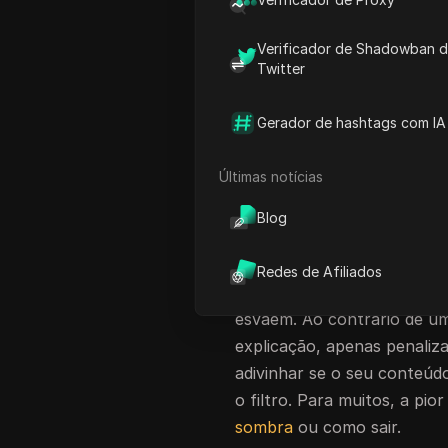
Centenas de tópicos no
Red
assinalaram casos em que o
Verificador de Shadowban 
pesquisas, vídeos recomen
Twitter
mostrado no painel. É por 
porque é que o shadow bann
Gerador de hashtags com IA
o verdadeiro problema é ma
Últimas notícias
Não é só a queda súbita nas
profunda: podes carregar, 
Blog
banimentos ocultos do alg
criadores percam semanas 
Redes de Afiliados
funcionam, enquanto o envo
esvaem. Ao contrário de u
explicação, apenas penaliza
adivinhar se o seu conteúd
o filtro. Para muitos, a pi
sombra
ou como sair.