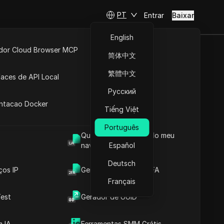
PT
Entrar
Baixar
English
idor Cloud Browser MCP
简体中文
rruinar o
ta
API Aberta
繁體中文
faces de API Local
riadores
Русский
 Extensões
antacao Docker
Tiếng Việt
Português
Fazer perguntas
Qual é o User Agent do meu
navegador
Español
Abrir no ChatGPT
Copy Link
Deutsch
Fazer perguntas sobre esta página
ços IP
Gerador de Código 2FA
Français
Abrir no Claude
est
Gerador de UUID
Fazer perguntas sobre esta página
O que significa realmente
 IA
Ferramentas SMM Grátis