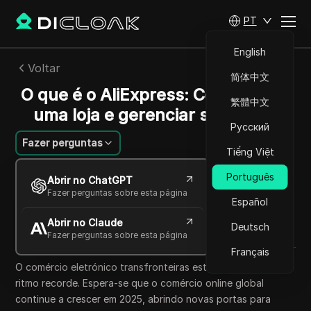
PT
English
Voltar
简体中文
O que é o AliExpress: Como iniciar
繁體中文
uma loja e gerenciar sua conta
Русский
Fazer perguntas
Tiếng Việt
Ana Costa
Português
Abrir no ChatGPT
29 set 2025
6
min de leitura
Fazer perguntas sobre esta página
Español
Compartilhar com
Abrir no Claude
Copy Link
Deutsch
Fazer perguntas sobre esta página
Français
O comércio eletrónico transfronteiras está a crescer a um
ritmo recorde. Espera-se que o comércio online global
continue a crescer em 2025, abrindo novas portas para