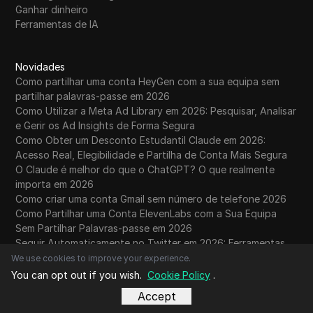
Ganhar dinheiro
Ferramentas de IA
Novidades
Como partilhar uma conta HeyGen com a sua equipa sem
partilhar palavras-passe em 2026
Como Utilizar a Meta Ad Library em 2026: Pesquisar, Analisar
e Gerir os Ad Insights de Forma Segura
Como Obter um Desconto Estudantil Claude em 2026:
Acesso Real, Elegibilidade e Partilha de Conta Mais Segura
O Claude é melhor do que o ChatGPT? O que realmente
importa em 2026
Como criar uma conta Gmail sem número de telefone 2026
Como Partilhar uma Conta ElevenLabs com a Sua Equipa
Sem Partilhar Palavras-passe em 2026
Seguir Automaticamente no Twitter em 2026: Ferramentas,
Segmentação e Fluxos de Trabalho Mais Inteligentes
We use cookies to improve your experience.
Como Cancelar a Sua Subscrição do ChatGPT: Guia Passo a
You can opt out if you wish.
Cookie Policy
.
Passo para 2026
Accept
Desconto Estudantil ChatGPT 2026: O que Existe, Como