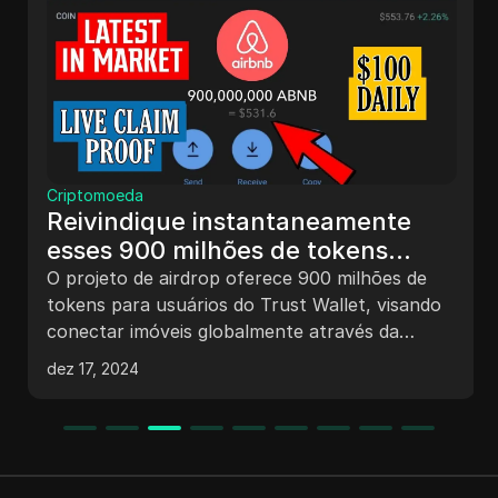
Criptomoeda
Reivindique instantaneamente
esses 900 milhões de tokens
airdrop para a Trust Wallet |
O projeto de airdrop oferece 900 milhões de
Método secreto para ganhar $100
tokens para usuários do Trust Wallet, visando
conectar imóveis globalmente através da
por dia.
blockchain. O guia detalha como reivindicar os
dez 17, 2024
tokens, as condições atuais do mercado de
criptomoedas, e como maximizar lucros com
sinais de trading VIP. Os participantes podem
verificar seus saldos e optar por esperar o
lançamento no PancakeSwap ou gerar links de