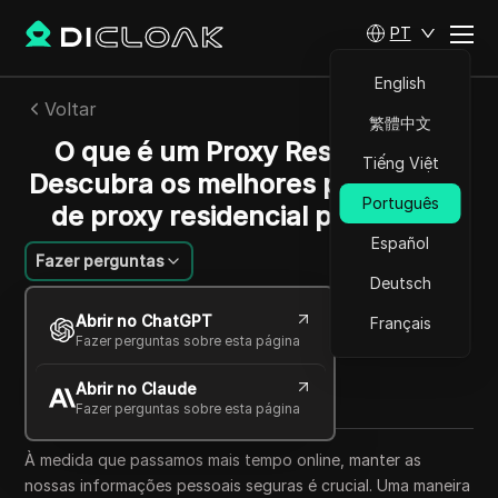
PT
English
Voltar
繁體中文
O que é um Proxy Residencial?
Tiếng Việt
Descubra os melhores provedores
Português
de proxy residencial para 2025
Español
Fazer perguntas
Deutsch
Li Minghui
Abrir no ChatGPT
Français
23 out 2025
6
min de leitura
Fazer perguntas sobre esta página
Compartilhar com
Abrir no Claude
Copy Link
Fazer perguntas sobre esta página
À medida que passamos mais tempo online, manter as
nossas informações pessoais seguras é crucial. Uma maneira