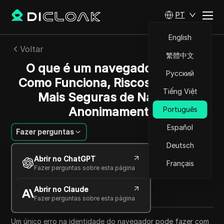
PT
English
Voltar
繁體中文
O que é um navegador proxy?
Русский
Como Funciona, Riscos e Formas
Tiếng Việt
Mais Seguras de Navegar
Anonimamente
Português
Español
Fazer perguntas
Deutsch
Charles Martinez
Abrir no ChatGPT
23 jun 2026
8
min de leitura
Français
Fazer perguntas sobre esta página
Compartilhar com
Abrir no Claude
Copy Link
Fazer perguntas sobre esta página
Um único erro na identidade do navegador pode fazer com