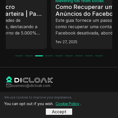
Marketing nas redes sociais
Como Recuperar uma Conta de
Anúncios do Facebook
Desativada
Este guia fornece um passo a passo sobre
como recuperar uma conta de anúncios do
Facebook desativada, abordando desde a
compreensão das razões da desativação até a
fev 27, 2025
resolução de problemas de pagamento e a
submissão eficaz de apelações. Inclui dicas
sobre como evitar restrições futuras e a
importância de criar contas de backup.
business@dicloak.com
We use cookies to improve your experience.
You can opt out if you wish.
Cookie Policy
.
Top Vídeos
Accept
Marketing de Mídias Sociais