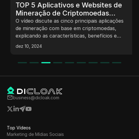
TOP 5 Aplicativos e Websites de
Mineração de Criptomoedas
[VERIFICADO] | Reivindicações e
O vídeo discute as cinco principais aplicações
Saques Instantâneos (2024)
de mineração com base em criptomoedas,
explicando as características, benefícios e
lucros potenciais de cada aplicação. Ele
dez 10, 2024
fornece detalhes sobre aplicações como
Notcoin Mining, Over Protocol, CIA Mining,
Eagle Mining Network e Republic Mining. O
conteúdo destaca a importância de se juntar a
equipes específicas, realizar atividades diárias
para ganhos de tokens e listagens potenciais de
tokens em bolsas. O criador também menciona
business@dicloak.com
vídeos futuros sobre tópicos semelhantes com
base em pedidos dos espectadores.
Top Vídeos
Marketing de Mídias Sociais