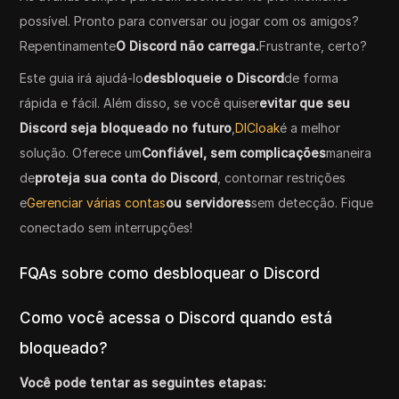
possível. Pronto para conversar ou jogar com os amigos?
Repentinamente
O Discord não carrega.
Frustrante, certo?
Este guia irá ajudá-lo
desbloqueie o Discord
de forma
rápida e fácil. Além disso, se você quiser
evitar que seu
Discord seja bloqueado no futuro
,
DICloak
é a melhor
solução. Oferece um
Confiável, sem complicações
maneira
de
proteja sua conta do Discord
, contornar restrições
e
Gerenciar várias contas
ou servidores
sem detecção. Fique
conectado sem interrupções!
FQAs sobre como desbloquear o Discord
Como você acessa o Discord quando está
bloqueado?
Você pode tentar as seguintes etapas: