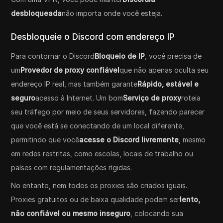
desbloqueada
não importa onde você esteja.
Desbloqueie o Discord com endereço IP
Para contornar o Discord
Bloqueio de IP
, você precisa de
um
Provedor de proxy confiável
que não apenas oculta seu
endereço IP real, mas também garante
Rápido, estável e
seguro
acesso à Internet. Um bom
Serviço de proxy
roteia
seu tráfego por meio de seus servidores, fazendo parecer
que você está se conectando de um local diferente,
permitindo que você
acesse o Discord livremente
, mesmo
em redes restritas, como escolas, locais de trabalho ou
países com regulamentações rígidas.
No entanto, nem todos os proxies são criados iguais.
Proxies gratuitos ou de baixa qualidade podem ser
lento,
não confiável ou mesmo inseguro
, colocando sua