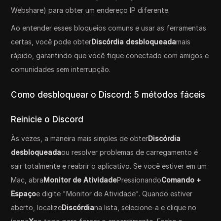
Webshare) para obter um endereço IP diferente.
Ao entender esses bloqueios comuns e usar as ferramentas
certas, você pode obter
Discórdia desbloqueada
mais
rápido, garantindo que você fique conectado com amigos e
comunidades sem interrupção.
Como desbloquear o Discord: 5 métodos fáceis
Reinicie o Discord
Às vezes, a maneira mais simples de obter
Discórdia
desbloqueada
ou resolver problemas de carregamento é
sair totalmente e reabrir o aplicativo. Se você estiver em um
Mac, abra
Monitor de Atividade
Pressionando
Comando +
Espaço
e digite "Monitor de Atividade". Quando estiver
aberto, localize
Discórdia
na lista, selecione-a e clique no