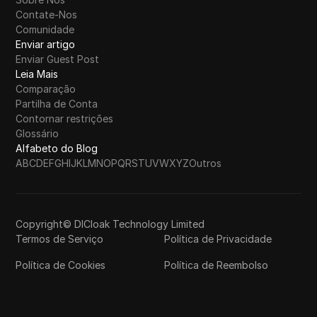
Contate-Nos
Comunidade
Enviar artigo
Enviar Guest Post
Leia Mais
Comparação
Partilha de Conta
Contornar restrições
Glossário
Alfabeto do Blog
A
B
C
D
E
F
G
H
I
J
K
L
M
N
O
P
Q
R
S
T
U
V
W
X
Y
Z
Outros
Copyright© DICloak Technology Limited
Termos de Serviço
Política de Privacidade
Política de Cookies
Política de Reembolso