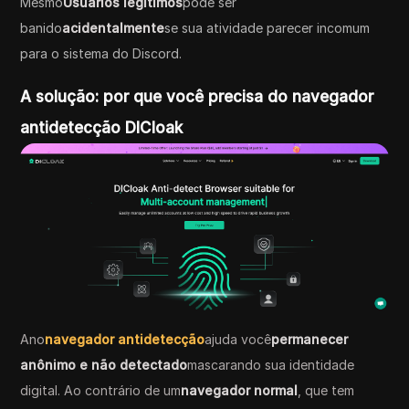
Mesmo
Usuários legítimos
pode ser
banido
acidentalmente
se sua atividade parecer incomum
para o sistema do Discord.
A solução: por que você precisa do navegador
antidetecção DICloak
Ano
navegador antidetecção
ajuda você
permanecer
anônimo e não detectado
mascarando sua identidade
digital. Ao contrário de um
navegador normal
, que tem