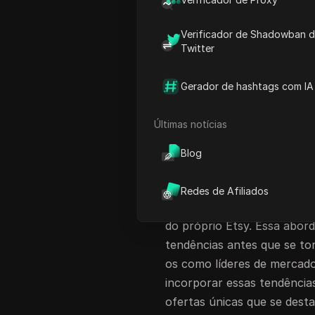
Gradientes de Cor: Uma No
Verificador de Shadowban 
Designs Ondulados: Uma Ab
Twitter
Estampas de Tabuleiro: Um
Tornando-se um Criador de
Gerador de hashtags com IA
FAQ
Últimas notícias
Tendências Emerg
Blog
À medida que olhamos para
prestes a moldar o mercad
Redes de Afiliados
estabelecidas para análise 
do próprio Etsy. Essa abor
tendências antes que se to
os como líderes de mercado
incorporar essas tendênci
ofertas únicas que se des