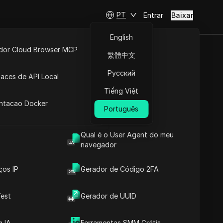
PT
Entrar
Baixar
English
idor Cloud Browser MCP
繁體中文
.700/Mês
ta
API Aberta
Русский
faces de API Local
Vender
Tiếng Việt
 Extensões
antacao Docker
Português
Fazer perguntas
Qual é o User Agent do meu
navegador
Abrir no ChatGPT
Copy Link
Fazer perguntas sobre esta página
ços IP
Gerador de Código 2FA
Abrir no Claude
est
Gerador de UUID
Fazer perguntas sobre esta página
 IA
Ferramentas SMM Grátis