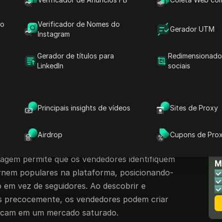
va Estética
do
Verificador de Nomes do
ordagem Divertida
Gerador UTM
Instagram
 Clássico Atemporal
Gerador de títulos para
Redimensionado
 Tendências no Etsy
LinkedIn
sociais
entes no Etsy para 2024
Principais insights de vídeos
Sites de Proxy
 2024, várias tendências emergentes estão
o do Etsy. Em vez de depender de plataformas
Airdrop
Cupons de Pro
de tendências, é benéfico explorar fontes além
N
dagem permite que os vendedores identifiquem
M
rnem populares na plataforma, posicionando-
 em vez de seguidores. Ao descobrir e
as precocemente, os vendedores podem criar
tacam em um mercado saturado.