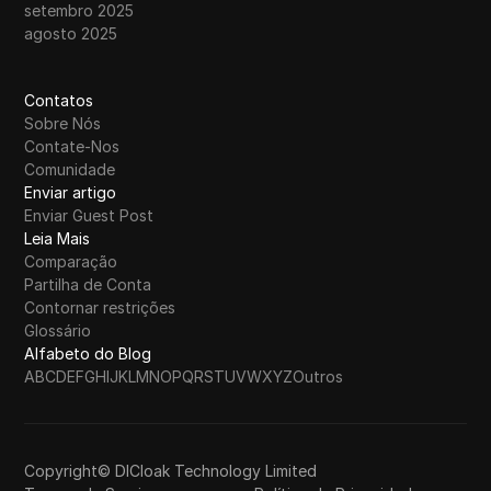
setembro 2025
agosto 2025
Contatos
Sobre Nós
Contate-Nos
Comunidade
Enviar artigo
Enviar Guest Post
Leia Mais
Comparação
Partilha de Conta
Contornar restrições
Glossário
Alfabeto do Blog
A
B
C
D
E
F
G
H
I
J
K
L
M
N
O
P
Q
R
S
T
U
V
W
X
Y
Z
Outros
Copyright© DICloak Technology Limited