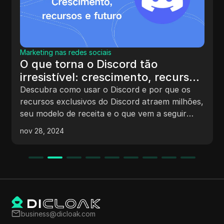
Marketing nas redes sociais
O que torna o Discord tão
irresistível: crescimento, recursos
e futuro
Descubra como usar o Discord e por que os
recursos exclusivos do Discord atraem milhões,
seu modelo de receita e o que vem a seguir
para a plataforma em 2024.
nov 28, 2024
business@dicloak.com