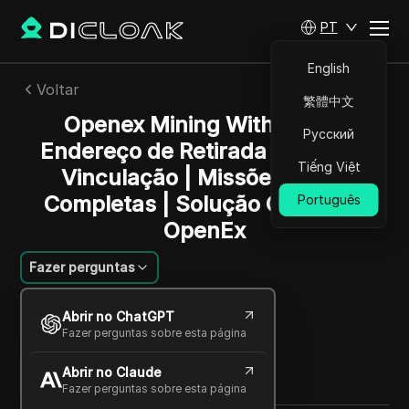
PT
English
Voltar
繁體中文
Openex Mining Withdrawal
Русский
Endereço de Retirada Oficial de
Tiếng Việt
Vinculação | Missões $OEX
Completas | Solução Completa
Português
OpenEx
Fazer perguntas
Ana Costa
Abrir no ChatGPT
22 dez 2024
2
min de leitura
Fazer perguntas sobre esta página
Compartilhar com
Abrir no Claude
Copy Link
Fazer perguntas sobre esta página