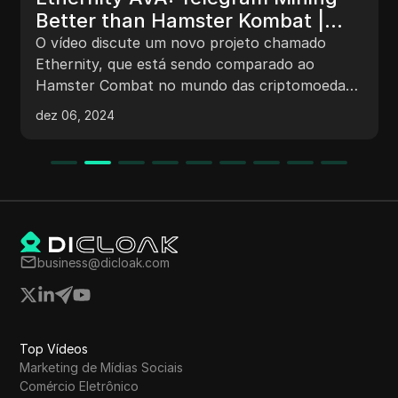
Better than Hamster Kombat |
Hamster Kombat Daily Cipher
O vídeo discute um novo projeto chamado
Code Ethernity AVA: Mineração no
Ethernity, que está sendo comparado ao
Hamster Combat no mundo das criptomoedas.
Telegram é Melhor que o Hamster
Ethernity oferece formas de ganhar tokens
Kombat | Código de Cifra Diário do
dez 06, 2024
através de mineração, jogabilidade e conversas.
Hamster Kombat
O vídeo também revela um código Cipher diário
no Hamster Combat para reivindicar moedas
grátis. Os espectadores são incentivados a
participar do grupo do Telegram da Ethernity e
conectar sua carteira para uma oportunidade
de airdrop.
business@dicloak.com
Top Vídeos
Marketing de Mídias Sociais
Comércio Eletrônico