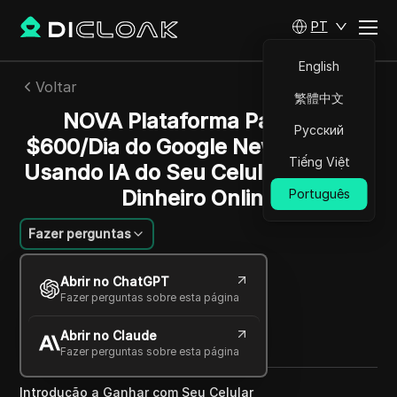
PT
English
Voltar
繁體中文
NOVA Plataforma Pagando
Русский
$600/Dia do Google News GRÁTIS
Tiếng Việt
Usando IA do Seu Celular e Ganhe
Dinheiro Online
Português
Fazer perguntas
Ana Costa
Abrir no ChatGPT
23 fev 2025
3
min de leitura
Fazer perguntas sobre esta página
Compartilhar com
Abrir no Claude
Copy Link
Fazer perguntas sobre esta página
Introdução a Ganhar com Seu Celular