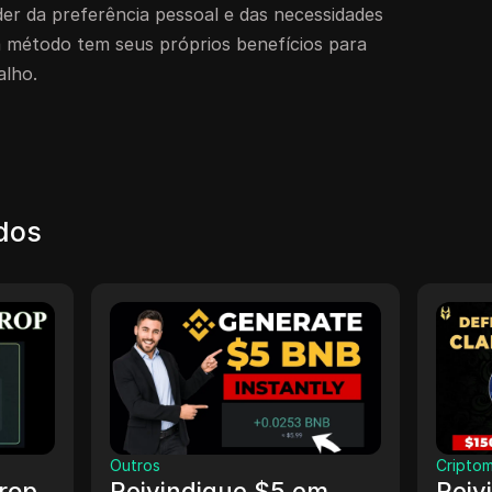
er da preferência pessoal e das necessidades
da método tem seus próprios benefícios para
alho.
ados
Crip
Criptomoeda
Re
em
Reivindique NFT