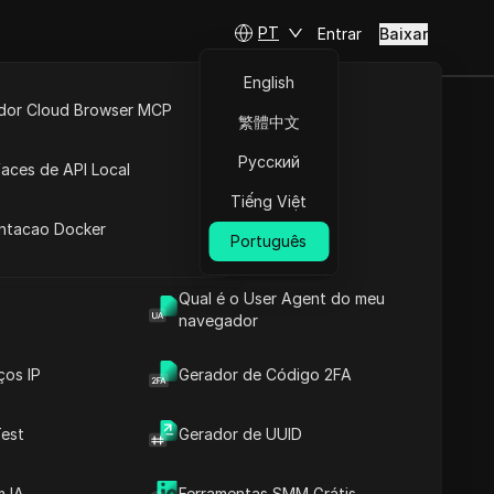
PT
Entrar
Baixar
English
idor Cloud Browser MCP
繁體中文
gle Como
ta
API Aberta
Русский
faces de API Local
ador!
Tiếng Việt
 Extensões
antacao Docker
Português
Fazer perguntas
Qual é o User Agent do meu
Abrir no ChatGPT
Copy Link
navegador
Fazer perguntas sobre esta página
ços IP
Gerador de Código 2FA
Abrir no Claude
Fazer perguntas sobre esta página
est
Gerador de UUID
 IA
Ferramentas SMM Grátis