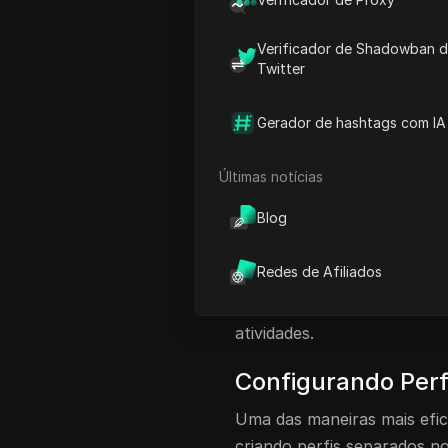
Personalizando Seus Perfi
Verificador de Shadowban 
Conclusão e Aprendizado Ad
Twitter
FAQ
Gerador de hashtags com IA
Introdução à Gest
Google
Últimas notícias
Gerenciar múltiplas conta
Blog
um processo simples. Este 
entre contas e manter a or
Redes de Afiliados
profissionais e indivíduos,
Google para diferentes pro
atividades.
Configurando Perf
Uma das maneiras mais efic
criando perfis separados n