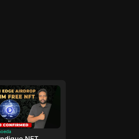
tomoeda
Criptomoeda
ceba 1000$ em
COMO FAZER O