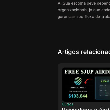
A: Sua escolha deve depend
organizacionais, já que ca
gerenciar seu fluxo de trab
Artigos relacion
ros
Outros
ivindique o Airdrop
Reivindique $5 