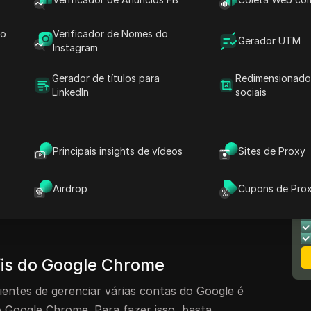
s do Google Chrome
do
Verificador de Nomes do
icional
Gerador UTM
Instagram
Gerador de títulos para
Redimensionado
ão de Múltiplas Contas do
LinkedIn
sociais
s do Google em um único computador pode ser
Principais insights de vídeos
Sites de Proxy
guia fornecerá métodos eficazes para alternar
ganização. Muitos usuários, incluindo
N
Airdrop
Cupons de Pro
 frequentemente lidam com várias contas do
M
pósitos, como trabalho, uso pessoal e outras
is do Google Chrome
ientes de gerenciar várias contas do Google é
o Google Chrome. Para fazer isso, basta