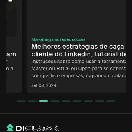
Marketing nas redes sociais
Melhores estratégias de caça ao
cliente do Linkedin, tutorial de
freelancer do Linkedin #linkedin
Instruções sobre como usar a ferramenta Fit
#linkedinfreelancing
Master ou Ritual ou Open para se conectar
com perfis e empresas, copiando e colando
links e clicando em várias opções de
set 03, 2024
candidaturas a empregos.