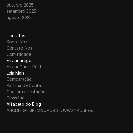
outubro 2025
setembro 2025
agosto 2025
Contatos
Sobre Nós
Contate-Nos
Comunidade
Enviar artigo
Enviar Guest Post
Leia Mais
Comparação
Partilha de Conta
Contornar restrições
Glossário
Alfabeto do Blog
A
B
C
D
E
F
G
H
I
J
K
L
M
N
O
P
Q
R
S
T
U
V
W
X
Y
Z
Outros