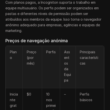
Com planos pagos, a Incogniton suporta o trabalho em
equipe multiusuário. Os perfis podem ser organizados em
pastas e diferentes níveis de permissão podem ser
atribuídos aos membros da equipe. Isso torna o navegador
anônimo adequado para empresas, agências e equipes de
marketing.
Preços de navegação anónima
Plan
Preço
Perfis
Ass
Principais
o
(por
ent
característi
mês)
os
cas
da
Equi
pa
Inicia
$0
10
–
Perfis
nte
nos
básicos
grat
primei