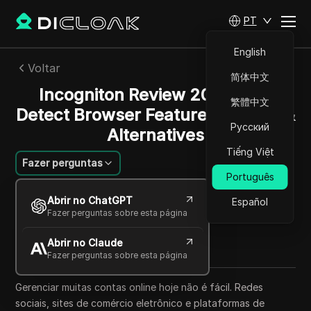
PT
English
Voltar
简体中文
Incogniton Review 2025: Anti
繁體中文
Detect Browser Features, Pricing &
Русский
Alternatives
Tiếng Việt
Fazer perguntas
Português
Savannah Westwood
Abrir no ChatGPT
Español
03 set 2025
23
min de leitura
Fazer perguntas sobre esta página
Compartilhar com
Abrir no Claude
Copy Link
Fazer perguntas sobre esta página
Gerenciar muitas contas online hoje não é fácil. Redes
sociais, sites de comércio eletrônico e plataformas de