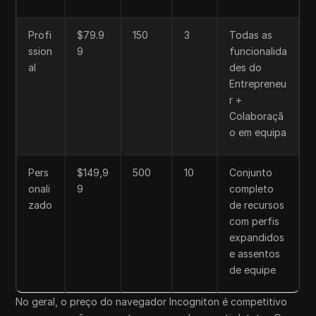
Profi
$79.9
150
3
Todas as
ssion
9
funcionalida
al
des do
Entrepreneu
r +
Colaboraçã
o em equipa
Pers
$149,9
500
10
Conjunto
onali
9
completo
zado
de recursos
com perfis
expandidos
e assentos
de equipe
No geral, o preço do navegador Incogniton é competitivo