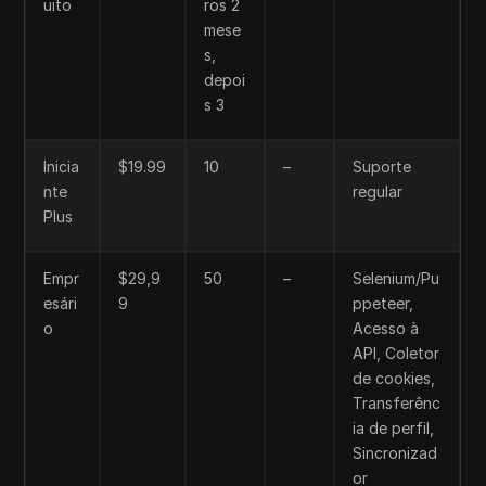
uito
ros 2
mese
s,
depoi
s 3
Inicia
$19.99
10
–
Suporte
nte
regular
Plus
Empr
$29,9
50
–
Selenium/Pu
esári
9
ppeteer,
o
Acesso à
API, Coletor
de cookies,
Transferênc
ia de perfil,
Sincronizad
or