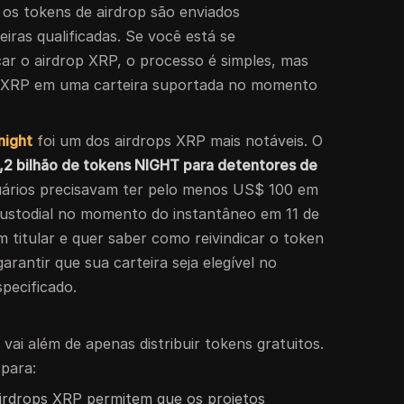
 os tokens de airdrop são enviados
iras qualificadas. Se você está se
ar o airdrop XRP, o processo é simples, mas
u XRP em uma carteira suportada no momento
night
foi um dos airdrops XRP mais notáveis. O
 1,2 bilhão de tokens NIGHT para detentores de
usuários precisavam ter pelo menos US$ 100 em
ustodial no momento do instantâneo em 11 de
 titular e quer saber como reivindicar o token
arantir que sua carteira seja elegível no
pecificado.
P
vai além de apenas distribuir tokens gratuitos.
 para:
airdrops XRP permitem que os projetos