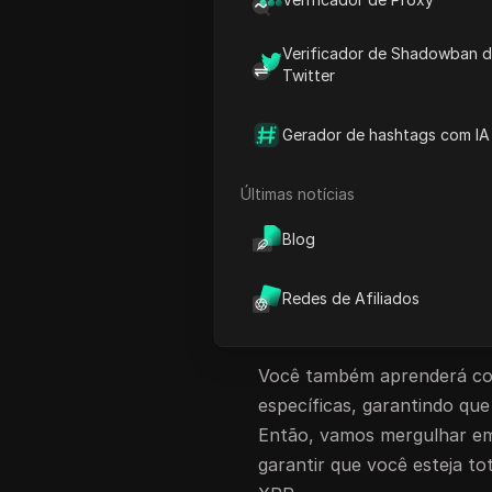
um método popular para pro
aos usuários, e o airdrop 
Verificador de Shadowban 
apenas como um incentivo 
Twitter
também ajudam a melhorar 
a adoção.
Gerador de hashtags com IA
Neste artigo, vamos nos 
cobrindo todos os passos e 
Últimas notícias
você é um iniciante ou um 
Blog
como reivindicar o token ai
não perca recompensas va
Redes de Afiliados
reivindicar o token XRP e 
participação.
Você também aprenderá com
específicas, garantindo qu
Então, vamos mergulhar 
garantir que você esteja t