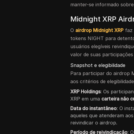
manter-se informado sobre 
Midnight XRP Airdr
O
airdrop Midnight XRP
faz 
tokens NIGHT para detento
usuários elegíveis reivind
valor de suas participaçõe
Snapshot e elegibilidade
Para participar do airdrop 
aos critérios de elegibilidad
XRP Holdings
: Os particip
XRP em uma
carteira não c
Data do instantâneo
: O ins
aqueles que atenderam aos c
reivindicar o airdrop.
Período de reivindicação
: 