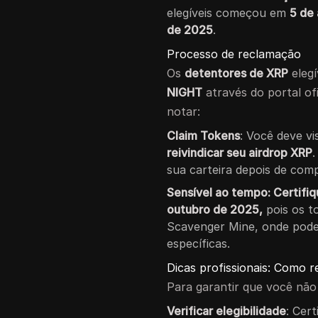
elegíveis começou em
5 de
de 2025
.
Processo de reclamação
Os
detentores de XRP
elegí
NIGHT
através do portal ofi
notar:
Claim Tokens
: Você deve vi
reivindicar seu airdrop XRP
sua carteira depois de comp
Sensível ao tempo: Certifi
outubro de 2025,
pois os t
Scavenger Mine, onde pode
específicas.
Dicas profissionais: Como r
Para garantir que você não 
Verificar elegibilidade
: Cer