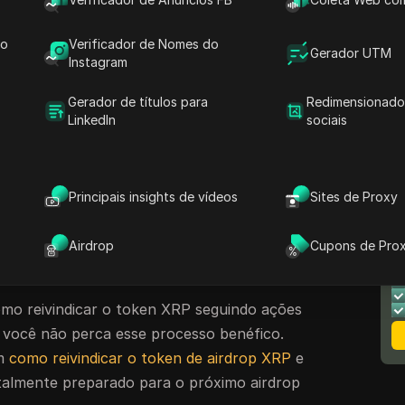
jetos de blockchain para distribuir tokens
XRP não é exceção. Esses airdrops não servem
do
Verificador de Nomes do
para usuários novos e existentes, mas
Gerador UTM
Instagram
o envolvimento da comunidade e impulsionar
Gerador de títulos para
Redimensionado
LinkedIn
sociais
aprofundar em
como reivindicar o airdrop XRP
,
dicas essenciais que você precisa seguir. Se
entusiasta experiente de criptomoedas, saber
Principais insights de vídeos
Sites de Proxy
rdrop XRP é crucial para garantir que você
liosas. Também exploraremos como você pode
N
Airdrop
Cupons de Pro
fornecer
informações úteis para maximizar sua
M
o reivindicar o token XRP seguindo ações
e você não perca esse processo benéfico.
em
como reivindicar o token de airdrop XRP
e
otalmente preparado para o próximo airdrop