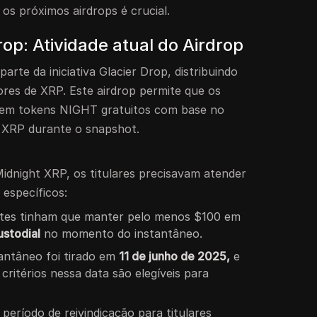
os próximos airdrops é crucial.
op: Atividade atual do Airdrop
parte da iniciativa Glacier Drop, distribuindo
res de XRP. Este airdrop permite que os
iquem tokens NIGHT gratuitos com base no
s XRP durante o snapshot.
Midnight XRP, os titulares precisavam atender
e específicos:
antes tinham que manter pelo menos $100 em
ustodial
no momento do instantâneo.
tantâneo foi tirado em
11 de junho de 2025,
e
ritérios nessa data são elegíveis para
O período de reivindicação para titulares