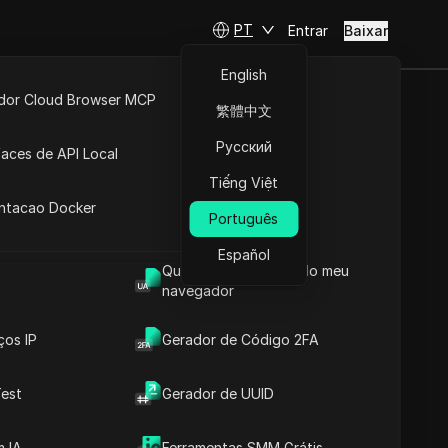
PT
Entrar
Baixar
English
idor Cloud Browser MCP
繁體中文
uia para
ta
API Aberta
Русский
faces de API Local
p
Tiếng Việt
 Extensões
antacao Docker
Português
Fazer perguntas
Español
Qual é o User Agent do meu
Abrir no ChatGPT
Copy Link
navegador
Fazer perguntas sobre esta página
ços IP
Gerador de Código 2FA
Abrir no Claude
Fazer perguntas sobre esta página
est
Gerador de UUID
Saber o que é um XRP
 IA
Ferramentas SMM Grátis