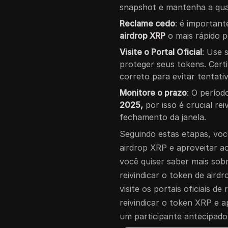
snapshot e mantenha a quan
Reclame cedo
: é important
airdrop XRP
o mais rápido p
Visite o Portal Oficial
: Use 
proteger seus tokens. Certi
correto para evitar tentativ
Monitore o prazo
: O períod
2025,
por isso é crucial rei
fechamento da janela.
Seguindo estas etapas, voc
airdrop XRP e aproveitar 
você quiser saber mais sob
reivindicar o token de airdr
visite os portais oficiais d
reivindicar o token XRP e 
um participante antecipado