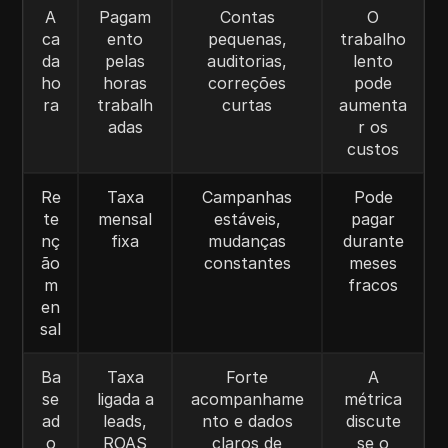
A
Pagam
Contas
O
ca
ento
pequenas,
trabalho
da
pelas
auditorias,
lento
ho
horas
correções
pode
ra
trabalh
curtas
aumenta
adas
r os
custos
Re
Taxa
Campanhas
Pode
te
mensal
estáveis,
pagar
nç
fixa
mudanças
durante
ão
constantes
meses
m
fracos
en
sal
Ba
Taxa
Forte
A
se
ligada a
acompanhame
métrica
ad
leads,
nto e dados
discute
o
ROAS
claros de
se o