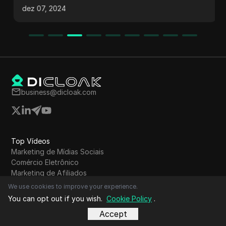
Reivindicação e Atualização da
dez 07, 2024
sucedida do token. Eles discutem processos de
Listagem de Token de Mineração
verificação, atualização da aplicação e
OEX | Atualização de Mineração
possíveis flutuações no preço do token. Além
da Openex
disso, eles abordam pontos de bônus do OEX,
taxas de rede e estratégias para maximização
do lucro em vendas de token.
business@dicloak.com
Top Vídeos
Marketing de Mídias Sociais
Comércio Eletrônico
Marketing de Afiliados
Criptomoeda
We use cookies to improve your experience.
Cultivo de airdrop
You can opt out if you wish.
Cookie Policy
.
Publicidade Online
Accept
Dropshipping
Extração de dados da web