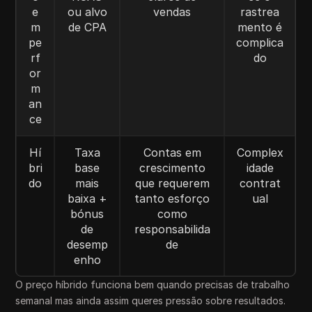
e
ou alvo
vendas
rastrea
m
de CPA
mento é
pe
complica
rf
do
or
m
an
ce
Hí
Taxa
Contas em
Complex
bri
base
crescimento
idade
do
mais
que requerem
contrat
baixa +
tanto esforço
ual
bónus
como
de
responsabilida
desemp
de
enho
O preço híbrido funciona bem quando precisas de trabalho
semanal mas ainda assim queres pressão sobre resultados.