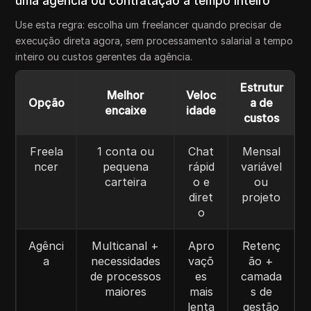
uma agência ou contratação a tempo inteiro
Use esta regra: escolha um freelancer quando precisar de
execução direta agora, sem processamento salarial a tempo
inteiro ou custos gerentes da agência.
Estrutur
Melhor
Veloc
Opção
a de
encaixe
idade
custos
Freela
1 conta ou
Chat
Mensal
ncer
pequena
rápid
variável
carteira
o e
ou
diret
projeto
o
Agênci
Multicanal +
Apro
Retenç
a
necessidades
vaçõ
ão +
de processos
es
camada
maiores
mais
s de
lenta
gestão