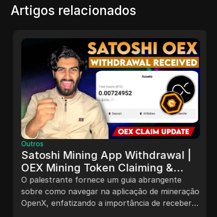
Artigos relacionados
Outros
Satoshi Mining App Withdrawal |
OEX Mining Token Claiming &
Listing Update | Openex Mining
O palestrante fornece um guia abrangente
Update Retirada do Aplicativo de
sobre como navegar na aplicação de mineração
OpenX, enfatizando a importância de receber
Mineração de Satoshi |
três marcas de seleção para a retirada bem-