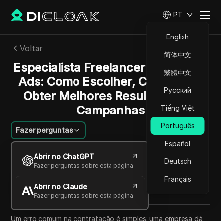
PT
English
Voltar
简体中文
Especialista Freelancer em Google
繁體中文
Ads: Como Escolher, Contratar e
Русский
Obter Melhores Resultados em
Campanhas
Tiếng Việt
Português
Fazer perguntas
Español
Charles Martinez
Abrir no ChatGPT
14 mai 2026
7
min de leitura
Deutsch
Fazer perguntas sobre esta página
Compartilhar com
Français
Abrir no Claude
Copy Link
Fazer perguntas sobre esta página
Um erro comum na contratação é simples: uma empresa dá