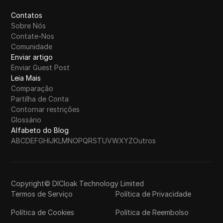
Contatos
Sobre Nós
Contate-Nos
Comunidade
Enviar artigo
Enviar Guest Post
Leia Mais
Comparação
Partilha de Conta
Contornar restrições
Glossário
Alfabeto do Blog
A
B
C
D
E
F
G
H
I
J
K
L
M
N
O
P
Q
R
S
T
U
V
W
X
Y
Z
Outros
Copyright© DICloak Technology Limited
Termos de Serviço
Política de Privacidade
Política de Cookies
Política de Reembolso