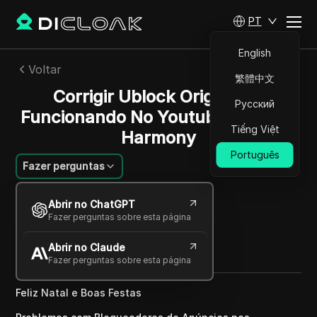
PT
English
Voltar
繁體中文
Corrigir Ublock Origin Não
Русский
Funcionando No Youtube (2024) |
Tiếng Việt
Harmony
Português
Fazer perguntas
Rafael Almeida
Abrir no ChatGPT
27 dez 2024
2
min de leitura
Fazer perguntas sobre esta página
Compartilhar com
Abrir no Claude
Copy Link
Fazer perguntas sobre esta página
Feliz Natal e Boas Festas