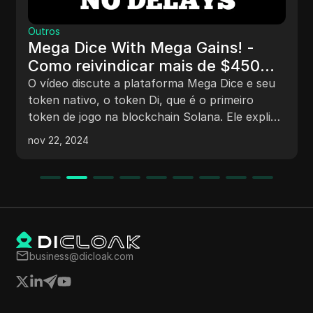
Outros
Mega Dice With Mega Gains! -
Como reivindicar mais de $450
em tokens $Dice de Solana para
O vídeo discute a plataforma Mega Dice e seu
sua carteira.
token nativo, o token Di, que é o primeiro
token de jogo na blockchain Solana. Ele explica
como os usuários podem adquirir o token,
nov 22, 2024
participar da pré-venda, jogar jogos na
plataforma e detalha a tokenômica do token Di.
Ele também destaca as características da
plataforma Mega Di, como recompensas
diárias, NFTs, bônus de early bird e bônus de
indicação. Além disso, menciona um atual
airdrop de 2,25 milhões de tokens para
business@dicloak.com
jogadores e fornece orientações sobre como
comprar o token Di usando diferentes
criptomoedas.