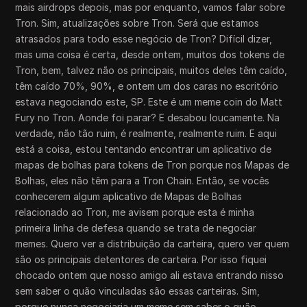
mais airdrops depois, mas por enquanto, vamos falar sobre
Tron. Sim, atualizações sobre Tron. Será que estamos
atrasados para todo esse negócio de Tron? Difícil dizer,
mas uma coisa é certa, desde ontem, muitos dos tokens de
Tron, bem, talvez não os principais, muitos deles têm caído,
têm caído 70%, 90%, e ontem um dos caras no escritório
estava negociando este, SP. Este é um meme coin do Matt
Fury no Tron. Aonde foi parar? E desabou loucamente. Na
verdade, não tão ruim, é realmente, realmente ruim. E aqui
está a coisa, estou tentando encontrar um aplicativo de
mapas de bolhas para tokens de Tron porque nos Mapas de
Bolhas, eles não têm para a Tron Chain. Então, se vocês
conhecerem algum aplicativo de Mapas de Bolhas
relacionado ao Tron, me avisem porque esta é minha
primeira linha de defesa quando se trata de negociar
memes. Quero ver a distribuição da carteira, quero ver quem
são os principais detentores de carteira. Por isso fiquei
chocado ontem que nosso amigo ali estava entrando nisso
sem saber o quão vinculadas são essas carteiras. Sim,
porque nunca negociaria um meme sem saber o quão