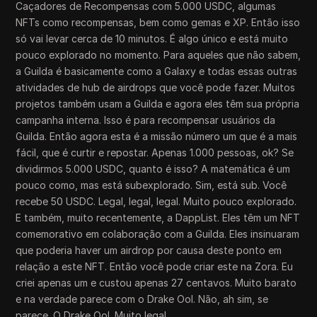
Caçadores de Recompensas com 5.000 USDC, algumas
NFTs como recompensas, bem como gemas e XP. Então isso
só vai levar cerca de 10 minutos. É algo único e está muito
pouco explorado no momento. Para aqueles que não sabem,
a Guilda é basicamente como a Galaxy e todas essas outras
atividades de hub de airdrops que você pode fazer. Muitos
projetos também usam a Guilda e agora eles têm sua própria
campanha interna. Isso é para recompensar usuários da
Guilda. Então agora esta é a missão número um que é a mais
fácil, que é curtir e repostar. Apenas 1.000 pessoas, ok? Se
dividirmos 5.000 USDC, quanto é isso? A matemática é um
pouco como, mas está subexplorado. Sim, está sub. Você
recebe 50 USDC. Legal, legal, legal. Muito pouco explorado.
E também, muito recentemente, a DappList. Eles têm um NFT
comemorativo em colaboração com a Guilda. Eles insinuaram
que poderia haver um airdrop por causa deste ponto em
relação a este NFT. Então você pode criar este na Zora. Eu
criei apenas um e custou apenas 27 centavos. Muito barato
e na verdade parece com o Drake Ool. Não, ah sim, se
parece. O Drake Ool. Muito legal.