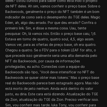
deles? Estou curioso para saber como está indo o projeto
de NFT deles. Ah sim, vamos conferir o preço base. Sobre o
Backwoods, geralmente o preço do NFT também é um bom
indicador de como será o desempenho do TGE deles. Magic
Eden, ah, algo deu errado. Por que deu errado? Confira o
primeiro link. Sim, e disse a mesma coisa. Uau, tente
pesquisar. Oh, lá vamos nós. Então o preço base caiu, 1,6.
Estava em torno de quatro, quatro soul, 4,5, algo assim.
Vamos ver, para as ofertas de preço base, oh era quatro.
Chegou a quatro. Se o FDV para o token LEAF for alto, o
que precede isso geralmente seria uma alta demanda pelo
NFT do Backwoods, por causa de informações
privilegiadas, eu acho. Conexões com a equipe do
Backwoods são tipo, 'Você deve intensificar no NFT do
Backwoods se quiser obter mais tokens.' Mas o preço base
real do Backwoods parece bem estagnado agora. Mas não
está morto de jeito nenhum. Ainda está dentro do valor
justo, eu diria. Este cara está dizendo. Atualização do TGE
da Zion, atualização do TGE da Zion. Preciso verificar isso.
Sim, vou conferir mais tarde. Iuka Tony, vou conferir para