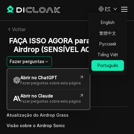
PT
English
Voltar
繁體中文
FAÇA ISSO AGORA para receber o
Русский
Airdrop (SENSÍVEL AO TEMPO)
Tiếng Việt
Fazer perguntas
Português
Mariana Santos
Abrir no ChatGPT
04 dez 2024
5
min de leitura
Fazer perguntas sobre esta página
Compartilhar com
Abrir no Claude
Copy Link
Fazer perguntas sobre esta página
Atualização do Airdrop Grass
Visão sobre o Airdrop Sonic