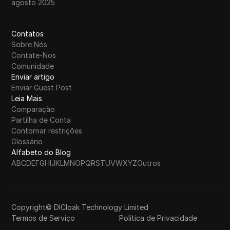
agosto 2025
Contatos
Sobre Nós
Contate-Nos
Comunidade
Enviar artigo
Enviar Guest Post
Leia Mais
Comparação
Partilha de Conta
Contornar restrições
Glossário
Alfabeto do Blog
A
B
C
D
E
F
G
H
I
J
K
L
M
N
O
P
Q
R
S
T
U
V
W
X
Y
Z
Outros
Copyright© DICloak Technology Limited
Termos de Serviço
Política de Privacidade