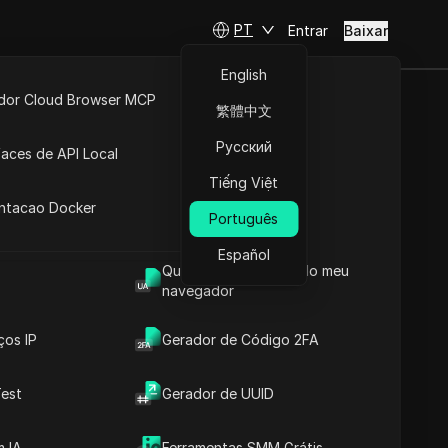
PT
Entrar
Baixar
English
idor Cloud Browser MCP
繁體中文
arketing
ta
API Aberta
Русский
faces de API Local
nesta)
Tiếng Việt
 Extensões
antacao Docker
Português
Fazer perguntas
Español
Qual é o User Agent do meu
Abrir no ChatGPT
Copy Link
navegador
Fazer perguntas sobre esta página
ços IP
Gerador de Código 2FA
Abrir no Claude
Fazer perguntas sobre esta página
est
Gerador de UUID
 IA
Ferramentas SMM Grátis