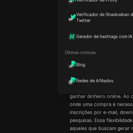
Oportunidades de Geração 
Verificador de Shadowban 
Usando Ferramentas para 
Twitter
Começando com a Max Bo
Estratégias de Promoção E
Gerador de hashtags com IA
Maximizando o Pinterest p
Últimas notícias
Conclusão: A Viabilidade d
FAQ
Blog
Entendendo Ofert
Redes de Afiliados
Ofertas de Custo Por Ação
ganhar dinheiro online. Ao c
onde uma compra é necessá
inscrições por e-mail, do
pesquisas. Essa flexibilid
aqueles que buscam gerar re