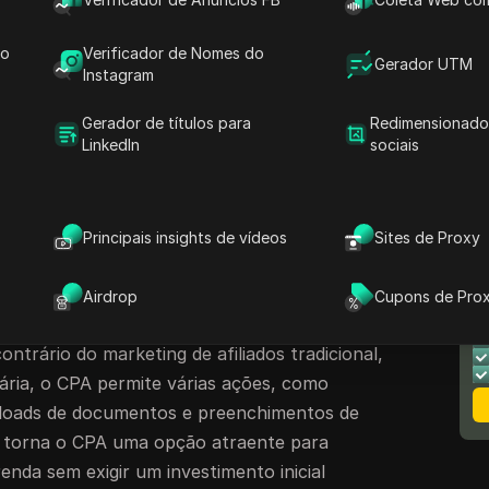
de Leads
do
Verificador de Nomes do
Geração de Leads
Gerador UTM
Instagram
unty
Gerador de títulos para
Redimensionado
ficazes
LinkedIn
sociais
ara Marketing CPA
o Marketing CPA
Principais insights de vídeos
Sites de Proxy
as CPA
N
Airdrop
Cupons de Pro
M
 (CPA) oferecem uma maneira acessível de
ontrário do marketing de afiliados tradicional,
ria, o CPA permite várias ações, como
wnloads de documentos e preenchimentos de
ade torna o CPA uma opção atraente para
nda sem exigir um investimento inicial