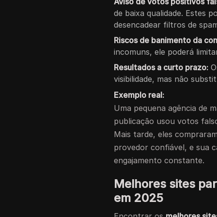
Aviso de votos positivos fal
de baixa qualidade. Estes 
desencadear filtros de spa
Riscos de banimento da con
incomuns, ele poderá limit
Resultados a curto prazo:
Os
visibilidade, mas não subst
Exemplo real:
Uma pequena agência de mar
publicação usou votos fals
Mais tarde, eles comprara
provedor confiável, e sua
engajamento constante.
Melhores sites pa
em 2025
Encontrar os
melhores site