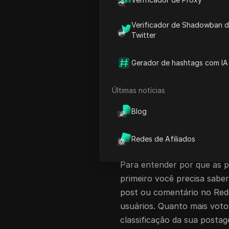
destacarem e alcançarem m
Quando feita com segurança
Verificador de Shadowban 
e atrair engajamento real.
Twitter
empresa comprou alguns
u
e viu seu post subir para o 
Gerador de hashtags com IA
Neste guia, você aprende
Últimas notícias
maneira certa - quais sites 
aumentar sua presença no 
Blog
O que são upvotes
Redes de Afiliados
importantes?
Para entender por que as 
primeiro você precisa sabe
post ou comentário no Redd
usuários. Quanto mais votos
classificação da sua posta