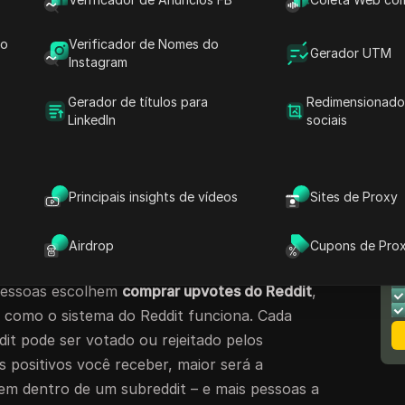
ais pessoas.
, essa estratégia pode aumentar a visibilidade
do
Verificador de Nomes do
Gerador UTM
 Por exemplo, um proprietário de uma pequena
Instagram
pvotes seguros do Reddit
de um site confiável
Gerador de títulos para
Redimensionado
topo de seu subreddit, atraindo clientes reais.
LinkedIn
sociais
rá como
comprar votos positivos do Reddit
da
são confiáveis, quais riscos evitar e como
Reddit naturalmente em 2025.
Principais insights de vídeos
Sites de Proxy
 do Reddit e por que eles são
N
Airdrop
Cupons de Pro
M
pessoas escolhem
comprar upvotes do Reddit
,
r como o sistema do Reddit funciona. Cada
it pode ser votado ou rejeitado pelos
 positivos você receber, maior será a
gem dentro de um subreddit – e mais pessoas a