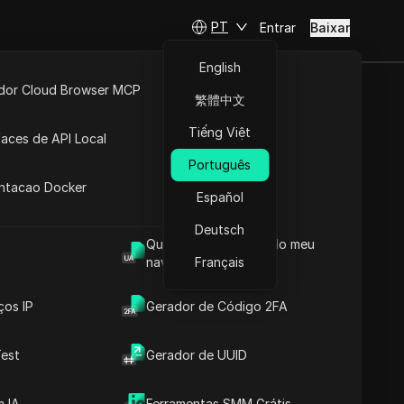
PT
Entrar
Baixar
English
idor Cloud Browser MCP
繁體中文
lhores
ta
API Aberta
Tiếng Việt
faces de API Local
eguras
Português
 Extensões
antacao Docker
Español
Fazer perguntas
Deutsch
Qual é o User Agent do meu
Abrir no ChatGPT
Copy Link
navegador
Français
Fazer perguntas sobre esta página
ços IP
Gerador de Código 2FA
Abrir no Claude
Fazer perguntas sobre esta página
est
Gerador de UUID
 IA
Ferramentas SMM Grátis