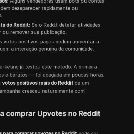
sos:
Alguns vendedores usam bots ou contas
podem desaparecer rapidamente ou
m.
ta do Reddit:
Se o Reddit detetar atividades
ar ou remover sua publicação.
 votos positivos pagos podem aumentar a
ituem a interação genuína da comunidade.
keting já testou este método. A primeira
os e baratos — foi apagada em poucas horas.
m
votos positivos reais do Reddit
de um
 campanha cresceu naturalmente com
ra comprar Upvotes no Reddit
s para comprar upvotes no Reddit
pode ser