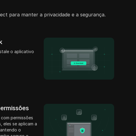
ct para manter a privacidade e a segurança.
k
stale o aplicativo
permissões
 com permissões
, eles se aplicam a
mantendo o
miko seguro e