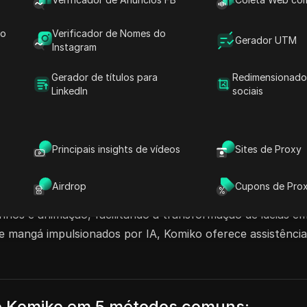
creativos, criadores avançados e profissionais, o
do
Verificador de Nomes do
omece a compartilhar sua conta do Komiko hoje e
Gerador UTM
Instagram
Gerador de títulos para
Redimensionado
LinkedIn
sociais
erador de Animação AI
Principais insights de vídeos
Sites de Proxy
Airdrop
Cupons de Pro
ada para a criação de quadrinhos, ilustrações e animes. E
hos e animação, facilitando a transformação de ideias em
 e mangá impulsionados por IA, Komiko oferece assistência
o Komiko em 5 métodos comuns: