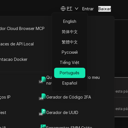
PT
Entrar
Baixar
English
idor Cloud Browser MCP
简体中文
ta
API Aberta
繁體中文
faces de API Local
om facilidade
Русский
 Extensões
antacao Docker
Tiếng Việt
Fazer perguntas
Português
Qual é o User Agent do meu
navegador
Español
Abrir no ChatGPT
Fazer perguntas sobre esta pá
ços IP
Gerador de Código 2FA
Abrir no Claude
Fazer perguntas sobre esta pá
est
Gerador de UUID
 IA
Ferramentas SMM Grátis