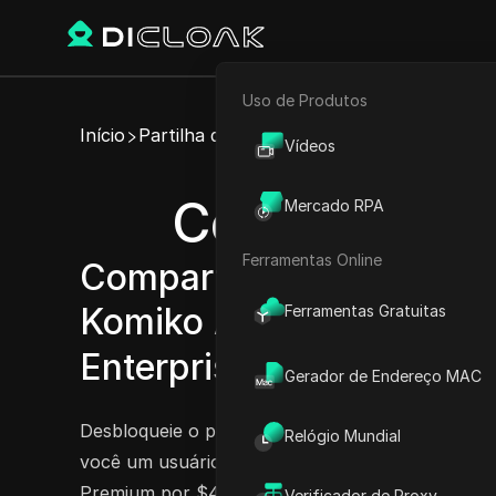
Uso de Produtos
E-commerce
Início
Partilha de Conta
Vídeos
Marketing de Afiliados
Compartilhe 
Mercado RPA
Rastreador Web
Ferramentas Online
Compartilhe facilmente c
Komiko Advanced, Komi
Ferramentas Gratuitas
Enterprise.
Experimente agora
Gerador de Endereço MAC
Desbloqueie o poder do Komiko compartilhando su
Relógio Mundial
você um usuário do plano Starter por $8,33/mê
Premium por $41,66/mês, você pode desfrutar 
Verificador de Proxy