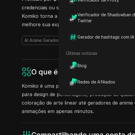
credenciais ou senhas. Perfeito para usuários re
Verificador de Shadowban 
Komiko torna a colaboração simples e segura. C
Twitter
melhore sua experiência criativa!
Gerador de hashtags com IA
AI Anime Gerador
Gerador de Quadrinhos com AI
G
Últimas notícias
Blog
O que é Komiko?
Redes de Afiliados
Komiko é uma plataforma de IA abrangente projet
para design de personagens, produção de quadrin
coloração de arte linear até geradores de anime
animações em apenas minutos.
Compartilhando uma conta d