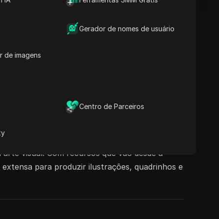
Gerador de nomes de usuário
r de imagens
Centro de Parceiros
xy
la fornece aos artistas e criadores ferramentas
 arte visual. Com recursos que vão desde a
 extensa para produzir ilustrações, quadrinhos e