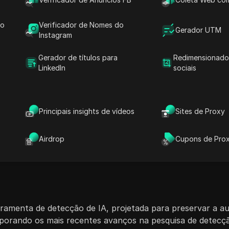
cio de compra coletiva com
o GPTZero Essential,
do
Verificador de Nomes do
ito mais! Aproveite contas
Gerador UTM
Instagram
Gerador de títulos para
Redimensionado
LinkedIn
sociais
 usar
Principais insights de vídeos
Sites de Proxy
Sobre a conta GPTZero
Airdrop
Cupons de Pro
rramenta de detecção de IA, projetada para preservar a a
porando os mais recentes avanços na pesquisa de detecç