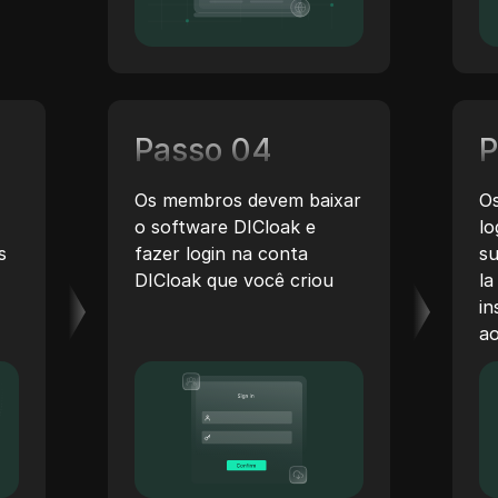
Passo 04
P
Os membros devem baixar
O
o software DICloak e
l
s
fazer login na conta
s
DICloak que você criou
l
in
ao