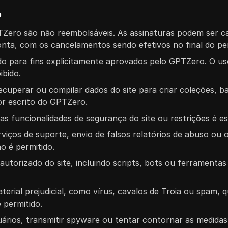
o
Zero são não reembolsáveis. As assinaturas podem ser c
ta, com os cancelamentos sendo efetivos no final do per
zado para fins explicitamente aprovados pelo GPTZero. O u
ibido.
ecuperar ou compilar dados do site para criar coleções, 
or escrito do GPTZero.
nas funcionalidades de segurança do site ou restrições é es
rviços de suporte, envio de falsos relatórios de abuso ou
ão é permitido.
utorizado do site, incluindo scripts, bots ou ferramenta
aterial prejudicial, como vírus, cavalos de Troia ou spam, 
 permitido.
uários, transmitir spyware ou tentar contornar as medidas