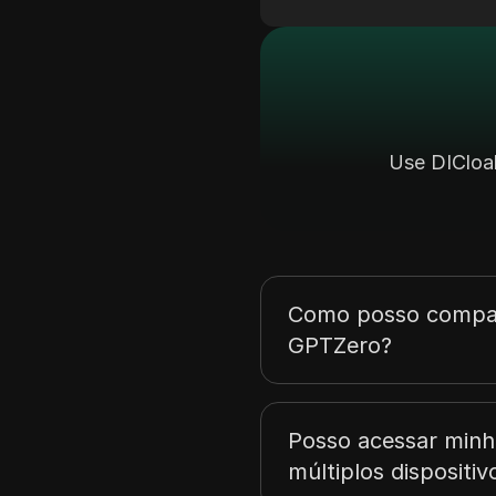
Use DICloak
Como posso compar
GPTZero?
Posso acessar min
múltiplos dispositiv