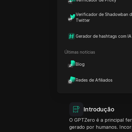
da conta. Comece seu negó
ferramentas populares com
Verificador de Shadowban 
Premium, Professional e mu
Twitter
mais baratas do GPTZero.
Gerador de hashtags com IA
Ver Tutorial
Começar a
Últimas notícias
Blog
Redes de Afiliados
Introdução
O GPTZero é a principal fe
gerado por humanos. Incor