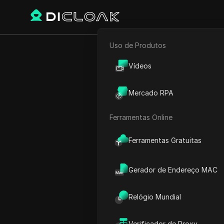
Uso de Produtos
E-commerce
Início
Partilha de Conta
P
Vídeos
Marketing de Afiliados
Mercado RPA
Rastreador Web
Ferramentas Online
Compartilhe facil
GPTZero Essential
Ferramentas Gratuitas
Professional.
Gerador de Endereço MAC
Torne suas contas GPTZero
Professional compartilhávei
Relógio Mundial
usuários acessem o GPTZe
diferentes dispositivos, se
Verificador de Proxy