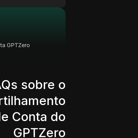
onta GPTZero
AQs sobre o
tilhamento
de Conta do
GPTZero