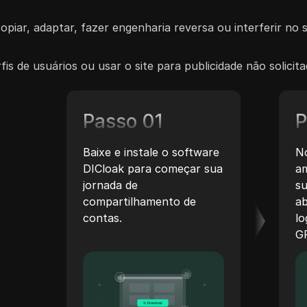
piar, adaptar, fazer engenharia reversa ou interferir no
rfis de usuários ou usar o site para publicidade não solici
Passo 01
P
Baixe e instale o software
No
DICloak para começar sua
am
jornada de
s
compartilhamento de
ab
contas.
lo
G