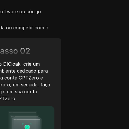
 software ou código
tada ou competir com o
asso 02
 DICloak, crie um
biente dedicado para
ua conta GPTZero e
ra-o, em seguida, faça
gin em sua conta
PTZero