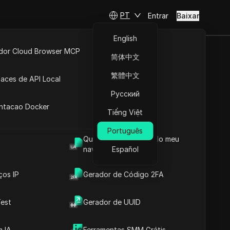
PT
Entrar
Baixar
English
idor Cloud Browser MCP
简体中文
ta
API Aberta
繁體中文
faces de API Local
Русский
 Extensões
antacao Docker
Tiếng Việt
Português
Qual é o User Agent do meu
navegador
Español
ços IP
Gerador de Código 2FA
est
Gerador de UUID
 IA
Ferramentas SMM Grátis