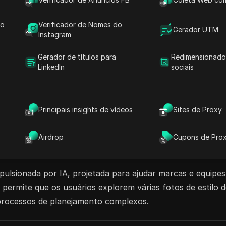
! Aproveite uma colaboração sem interrupções sem
do
Verificador de Nomes do
s de conta. Seja você escolher o Lite para 2
Gerador UTM
Instagram
mpartilhar é fácil e seguro. Eleve sua experiência
t hoje!
Gerador de títulos para
Redimensionado
LinkedIn
sociais
I
Gerador de Imagens Realistas AI
Principais insights de vídeos
Sites de Proxy
Airdrop
Cupons de Pro
lsionada por IA, projetada para ajudar marcas e equipes 
 permite que os usuários explorem várias fotos de estilo 
 processos de planejamento complexos.