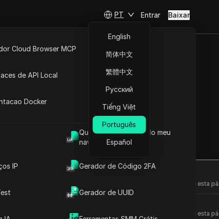
PT
Entrar
Baixar
English
idor Cloud Browser MCP
简体中文
ta
API Aberta
繁體中文
faces de API Local
uct Shot com
Русский
 Extensões
antacao Docker
Tiếng Việt
Português
Qual é o User Agent do meu
navegador
Español
Fazer perguntas
ços IP
Gerador de Código 2FA
Abrir no ChatGPT
Fazer perguntas sobre esta pá
est
Gerador de UUID
Abrir no Claude
Fazer perguntas sobre esta pá
 IA
Ferramentas SMM Grátis