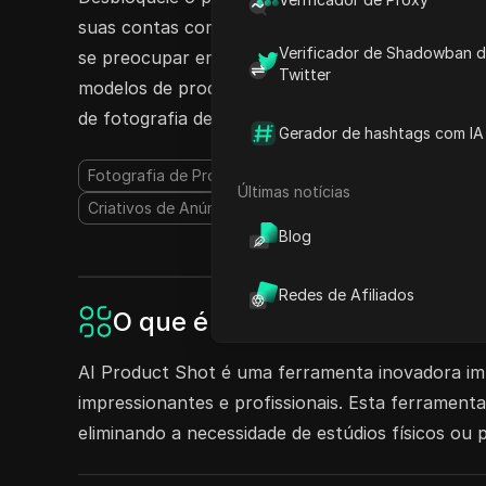
suas contas compartilháveis entre dispositivos
Verificador de Shadowban 
se preocupar em expor suas credenciais ou senha
Twitter
modelos de produtos de IA ou o Scale para 25, co
de fotografia de produtos com o AI Product Sho
Gerador de hashtags com IA
Fotografia de Produto com AI
Gerador de Imagens A
Últimas notícias
Criativos de Anúncio AI
Blog
Redes de Afiliados
O que é AI Product Shot?
AI Product Shot é uma ferramenta inovadora impu
impressionantes e profissionais. Esta ferramenta
eliminando a necessidade de estúdios físicos ou