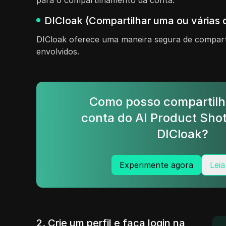
para o compartilhamento da conta.
DICloak (Compartilhar uma ou várias 
DICloak oferece uma maneira segura de comparti
envolvidos.
Como posso compartilh
conta do AI Product Sho
DICloak?
Experimente agora
Leia
2. Crie um perfil e faça login na