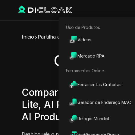
Uso de Produtos
E-commerce
Início
Partilha de Conta
Vídeos
Marketing de Afiliados
Compartilhe
Mercado RPA
Rastreador Web
Ferramentas Online
Ferramentas Gratuitas
Compartilhe facilmente 
Lite, AI Product Shot Pro
Gerador de Endereço MAC
AI Product Shot Agency.
Relógio Mundial
Desbloqueie o poder do AI Product Shot com nos
Verificador de Proxy