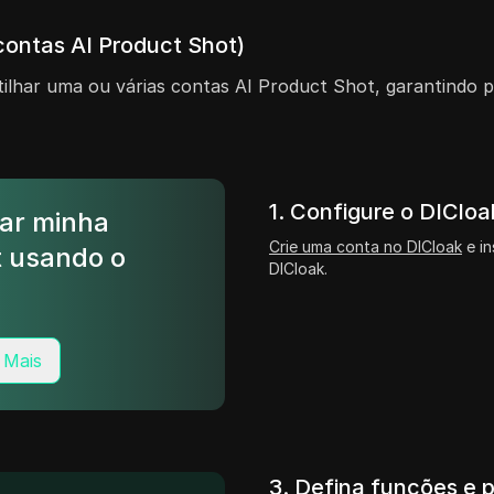
contas AI Product Shot)
lhar uma ou várias contas AI Product Shot, garantindo p
1. Configure o DICloa
ar minha
Crie uma conta no DICloak
e in
t usando o
DICloak.
 Mais
3. Defina funções e 