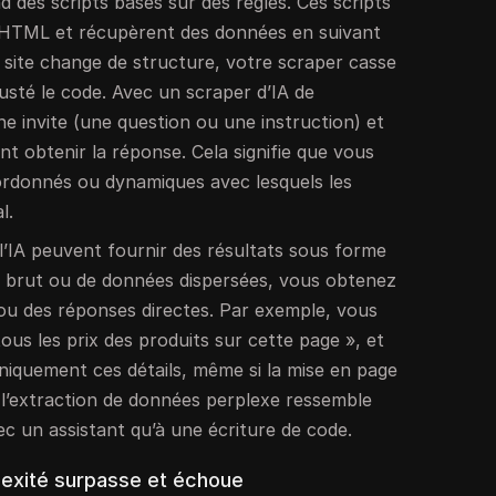
d des scripts basés sur des règles. Ces scripts
 HTML et récupèrent des données en suivant
un site change de structure, votre scraper casse
usté le code. Avec un scraper d’IA de
ne invite (une question ou une instruction) et
t obtenir la réponse. Cela signifie que vous
ordonnés ou dynamiques avec lesquels les
l.
l’IA peuvent fournir des résultats sous forme
te brut ou de données dispersées, vous obtenez
ou des réponses directes. Par exemple, vous
us les prix des produits sur cette page », et
uniquement ces détails, même si la mise en page
 l’extraction de données perplexe ressemble
c un assistant qu’à une écriture de code.
lexité surpasse et échoue