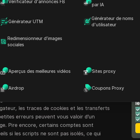
Vérificateur d'annonces FB
ut 2026. Un codeur a partagé sur
Stack
par IA
aper de perplexité
fonctionnait pendant une
Générateur de noms
r le lendemain matin avec des CAPTCHA sans
Générateur UTM
d'utilisateur
 ne s’agit pas seulement de volume : le scraping
oit pour la recherche, la formation ou
Redimensionneur d’images
sociales
 déclenche désormais des défenses superposées
 digitales répétées, des proxies partagés, et
comportement des navigateurs.
Aperçus des meilleures vidéos
Sites proxy
aient d’éviter ces blocages en faisant tourner
leurs scripts de scraper AI perplexe, mais cela
Airdrop
Coupons Proxy
emps. Le web scraping de perplexité nécessite
N
er d’adresse IP. Les sites suivent les
le
gateur, les traces de cookies et les transferts
etites erreurs peuvent vous valoir d’un
e. Pire encore, certains comptes sont
ils si les scripts ne sont pas isolés, ce qui