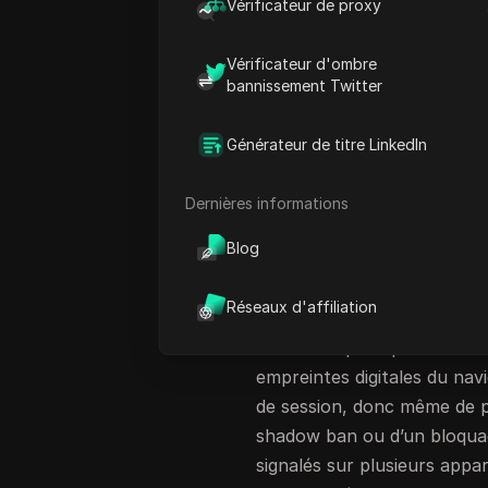
Vérificateur de proxy
devenues plus strictes déb
Overflow
comment leur
scr
Vérificateur d'ombre
journée, pour se retrouve
bannissement Twitter
fin et des refus d’accès. Il
de l’IA Perplexity, que ce s
Générateur de titre LinkedIn
l’intelligence économique,
qui signalent des empreintes
Dernières informations
même des schémas dans le 
Blog
Beaucoup d’utilisateurs ess
des proxies ou en ajustant 
Réseaux d'affiliation
ne dure que rarement longt
désormais plus que de chang
empreintes digitales du navi
de session, donc même de p
shadow ban ou d’un bloquag
signalés sur plusieurs appare