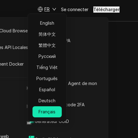
FR
Se connecter
Télécharger
English
 Cloud Browser MCP
简体中文
liser un
Marché de la RPA
繁體中文
es API Locales
es et flux
Русский
ment Docker
Tiếng Việt
Português
Poser des questions
Quel est le User Agent de mon
navigateur
Español
Ouvrir dans ChatGPT
Copy Link
Deutsch
Poser des questions sur cette page
Générateur de code 2FA
Français
Ouvrir dans Claude
Générateur UUID
Poser des questions sur cette page
 web