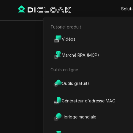
Solut
Tutoriel produit
Retour
E-commerce
Ce que 
Vidéos
Marketing d'affiliation
extracteu
Marché RPA (MCP)
Extraction de données web
Outils en ligne
Outils gratuits
Charles Martinez
02 juin 2026
8
min de 
Générateur d'adresse MAC
Les développeurs qui scrap
Horloge mondiale
leurs comptes restreints a
requêtes, surtout depuis qu