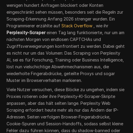
wenigen hundert Anfragen blockiert oder Konten
eingeschränkt sehen müssen, besonders seit die Regeln zur
Scraping-Erkennung Anfang 2026 strenger wurden. Ein
Programmierer erzählte auf
Stack Overflow
, wie ihr
Perplexity-Scraper
einen Tag lang funktionierte, nur um am
nächsten Morgen von endlosen CAPTCHAs und
Zugriffsverweigerungen konfrontiert zu werden. Dabei geht
es nicht nur um das Volumen: Das Scraping von Perplexity
AI, sei es für Forschung, Training oder Business Intelligence,
löst nun vielschichtige Abwehrmechanismen aus, die
wiederholte Fingerabdrücke, geteilte Proxys und sogar
Muster im Browserverhalten markieren.
Viele Nutzer versuchen, diese Blöcke zu umgehen, indem sie
Proxies rotieren oder ihre Perplexity-KI-Scraper-Skripte
anpassen, aber das hält selten lange. Perplexity Web
Scraping erfordert heute mehr als nur das Ändern der IP-
Adressen. Seiten verfolgen Browser-Fingerabdrücke,
Cookie-Spuren und Session-Handoffs, sodass selbst kleine
Fehler dazu führen können, dass du shadow-banned oder