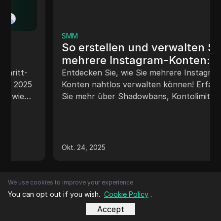
SMM
So erstellen und verwalten Sie
mehrere Instagram-Konten:
SMM-Leitfaden im Jahr 2024
Entdecken Sie, wie Sie mehrere Instagram-
Konten nahtlos verwalten können! Erfahren
Sie mehr über Shadowbans, Kontolimits und
wie DICloak Ihre Profile vor Einschränkungen
und Tracking schützen kann.
Okt. 24, 2025
We use cookies to improve your experience.
You can opt out if you wish.
Cookie Policy
.
Accept