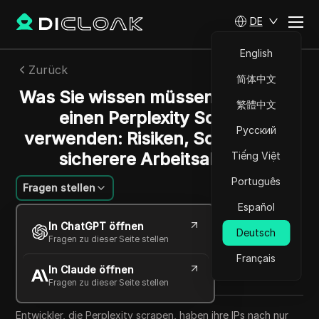
DE
English
Zurück
简体中文
Was Sie wissen müssen, bevor Sie
繁體中文
einen Perplexity Scraper
Русский
verwenden: Risiken, Schritte und
sicherere Arbeitsabläufe
Tiếng Việt
Português
Fragen stellen
Español
Charles Martinez
In ChatGPT öffnen
02 Juni 2026
6
min lesen
Deutsch
Fragen zu dieser Seite stellen
Teilen mit
Français
In Claude öffnen
Copy Link
Fragen zu dieser Seite stellen
Entwickler, die Perplexity scrapen, haben ihre IPs nach nur