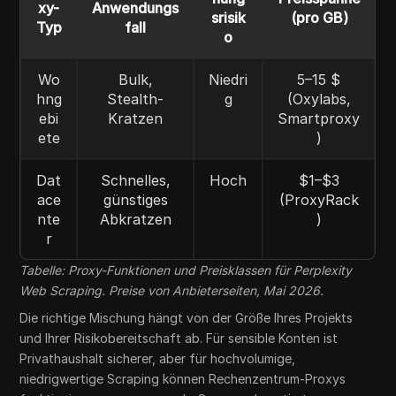
xy-
Anwendungs
srisik
(pro GB)
Typ
fall
o
Wo
Bulk,
Niedri
5–15 $
hng
Stealth-
g
(Oxylabs,
ebi
Kratzen
Smartproxy
ete
)
Dat
Schnelles,
Hoch
$1–$3
ace
günstiges
(ProxyRack
nte
Abkratzen
)
r
Tabelle: Proxy-Funktionen und Preisklassen für Perplexity
Web Scraping. Preise von Anbieterseiten, Mai 2026.
Die richtige Mischung hängt von der Größe Ihres Projekts
und Ihrer Risikobereitschaft ab. Für sensible Konten ist
Privathaushalt sicherer, aber für hochvolumige,
niedrigwertige Scraping können Rechenzentrum-Proxys