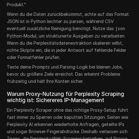
Produkt."
Wenn du die Daten zurückbekommst, achte auf das Format:
JSON ist in Python leichter zu parsen, während CSV
eventuell zusätzliche Reinigung benötigt. Nutze das
json
Python-Modul, um strukturierte Ausgaben zu verarbeiten.
Wenn du die Perplexitätsdatenextraktion skalieren willst,
richte Skripte ein, die in jeder Antwort auf fehlende Felder
oder Formatfehler prüfen.
Teste deine Prompts und Parsing-Logik bei kleinen Jobs,
bevor du größere Ziele erreichst. Das erkennt Probleme
frühzeitig und hält Ihre Konten sicher.
Warum Proxy-Nutzung für Perplexity Scraping
wichtig ist: Sichereres IP-Management
Ein Perplexity Scraper ohne das richtige Proxy-Setup führt
fast immer zu Sperren oder kaputten Sitzungen. Seiten wie
Perplexity AI erkennen wiederholte Anfragen, geteilte IPs
und sogar Browser-Fingerabdrücke. Deshalb verlassen sich
Teams, die Perplexity-Web-Scraping betreiben, auf Proxys,