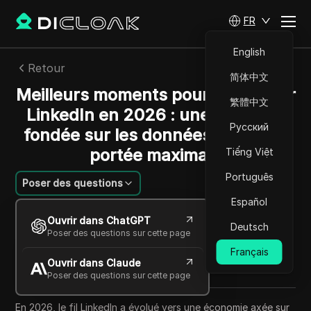
FR
English
Retour
简体中文
Meilleurs moments pour poster sur
繁體中文
LinkedIn en 2026 : une stratégie
Русский
fondée sur les données pour une
portée maximale
Tiếng Việt
Português
Poser des questions
Español
Emily Grace
Ouvrir dans ChatGPT
01 juin 2026
6
min de lecture
Deutsch
Poser des questions sur cette page
Partager avec
Français
Ouvrir dans Claude
Copy Link
Poser des questions sur cette page
En 2026, le fil LinkedIn a évolué vers une économie axée sur