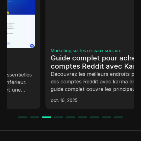
Marketing sur les réseaux sociaux
Guide complet pour acheter des
comptes Reddit avec Karma (sites
Web et conseils)
Découvrez les meilleurs endroits pour acheter
des comptes Reddit avec karma en 2025. Ce
guide complet couvre les principaux sites Web,
places de marché et conseils pour des achats
oct. 16, 2025
sûrs et fiables. Trouvez des plateformes de
confiance, des prix deta