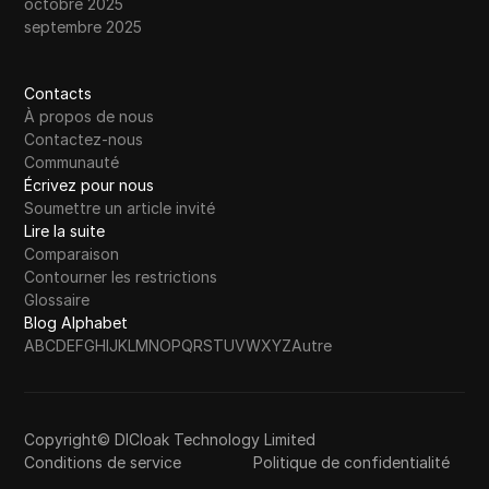
octobre 2025
septembre 2025
Contacts
À propos de nous
Contactez-nous
Communauté
Écrivez pour nous
Soumettre un article invité
Lire la suite
Comparaison
Contourner les restrictions
Glossaire
Blog Alphabet
A
B
C
D
E
F
G
H
I
J
K
L
M
N
O
P
Q
R
S
T
U
V
W
X
Y
Z
Autre
Copyright© DICloak Technology Limited
Conditions de service
Politique de confidentialité