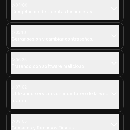
04:00
Congelación de Cuentas Financieras
05:10
Cerrar sesión y cambiar contraseñas.
06:25
Tratando con software malicioso
07:02
Utilizando servicios de monitoreo de la web
oscura
08:05
Consejos y Recursos Finales