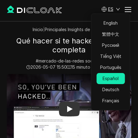
ES
English
Inicio
|
Principales Insights de Videos
繁體中文
Qué hacer si te hackean: Guía
Русский
completa
Tiếng Việt
#
mercado-de-las-redes socialesi
2026-05-07 15:50
15
minuto de lectura
Português
Play Video:
Qué hacer si te hackean: Guía completa
Español
Deutsch
Français