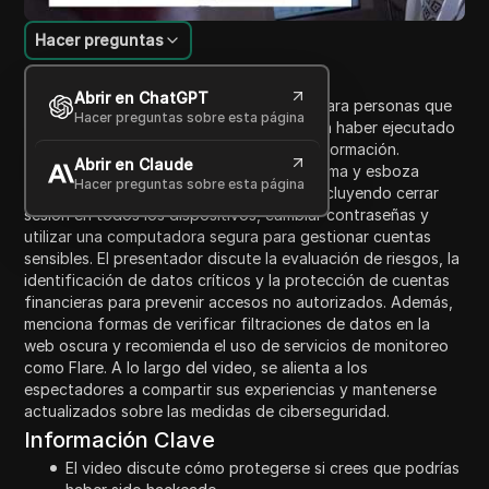
Hacer preguntas
Introducción al contenido
Abrir en ChatGPT
El video proporciona una guía completa para personas que
Hacer preguntas sobre esta página
creen haber sido hackeadas o que pueden haber ejecutado
software malicioso, como un ladrón de información.
Abrir en Claude
Enfatiza la importancia de mantener la calma y esboza
Hacer preguntas sobre esta página
acciones paso a paso para protegerse, incluyendo cerrar
sesión en todos los dispositivos, cambiar contraseñas y
utilizar una computadora segura para gestionar cuentas
sensibles. El presentador discute la evaluación de riesgos, la
identificación de datos críticos y la protección de cuentas
financieras para prevenir accesos no autorizados. Además,
menciona formas de verificar filtraciones de datos en la
web oscura y recomienda el uso de servicios de monitoreo
como Flare. A lo largo del video, se alienta a los
espectadores a compartir sus experiencias y mantenerse
actualizados sobre las medidas de ciberseguridad.
Información Clave
El video discute cómo protegerse si crees que podrías